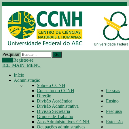
Pesquisar
Go
Login
Registre-se
ICE_MAIN_MENU
Início
Administração
Sobre o CCNH
Conselho do CCNH
Pessoas
Direção
Divisão Acadêmica
Ensino
Divisão Administrativa
Divisão Secretaria
Pesquisa
Grupos de Trabalho
Atos Administrativos CCNH
Extensão
Ocupações administrativas