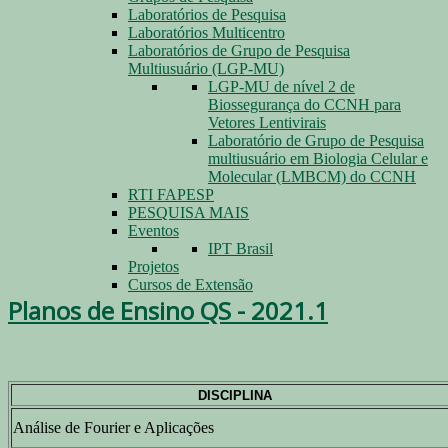
Laboratórios de Pesquisa
Laboratórios Multicentro
Laboratórios de Grupo de Pesquisa
Multiusuário (LGP-MU)
LGP-MU de nível 2 de
Biossegurança do CCNH para
Vetores Lentivirais
Laboratório de Grupo de Pesquisa
multiusuário em Biologia Celular e
Molecular (LMBCM) do CCNH
RTI FAPESP
PESQUISA MAIS
Eventos
IPT Brasil
Projetos
Cursos de Extensão
Planos de Ensino QS - 2021.1
DISCIPLINA
Análise de Fourier e Aplicações