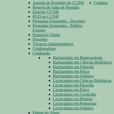
Agenda de Reuniões do CCNH
Contatos
Reserva de Salas de Reunião
Eleições CCNH
PGD no CCNH
Perguntas Frequentes - Docentes
Perguntas Frequentes - Público
Externo
Promoção Titular
Docentes
Técnicos Administrativos
Colaboradores
Graduação
Bacharelado em Biotecnologia
Bacharelado em Ciências Biológicas
Bacharelado em Filosofia
Bacharelado em Física
Bacharelado em Química
Licenciatura em Ciências Biológicas
Licenciatura em Filosofia
Licenciatura em Física
Licenciatura em Geografia
Licenciatura em História
Licenciatura em Pedagogia
Licenciatura em Química
Página do Aluno