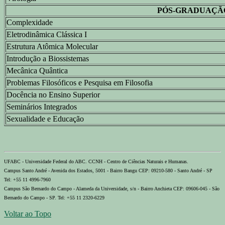
PÓS-GRADUAÇÃ
Complexidade
Eletrodinâmica Clássica I
Estrutura Atômica Molecular
Introdução a Biossistemas
Mecânica Quântica
Problemas Filosóficos e Pesquisa em Filosofia
Docência no Ensino Superior
Seminários Integrados
Sexualidade e Educação
UFABC - Universidade Federal do ABC. CCNH - Centro de Ciências Naturais e Humanas.
Campus Santo André - Avenida dos Estados, 5001 - Bairro Bangu CEP: 09210-580 - Santo André - SP
Tel: +55 11 4996-7960
Campus São Bernardo do Campo - Alameda da Universidade, s/n - Bairro Anchieta CEP: 09606-045 - São
Bernardo do Campo - SP. Tel: +55 11 2320-6229
Voltar ao Topo