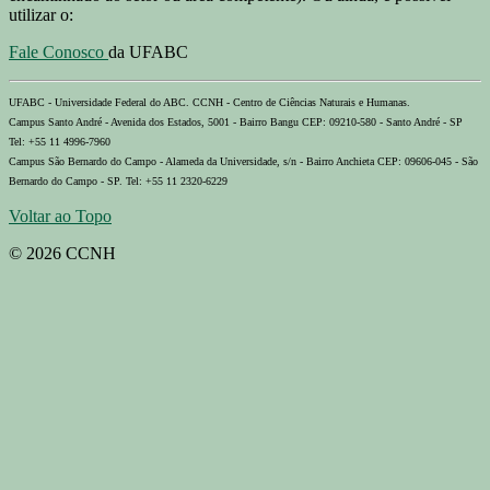
utilizar o:
Fale Conosco
da UFABC
UFABC - Universidade Federal do ABC. CCNH - Centro de Ciências Naturais e Humanas.
Campus Santo André - Avenida dos Estados, 5001 - Bairro Bangu CEP: 09210-580 - Santo André - SP
Tel: +55 11 4996-7960
Campus São Bernardo do Campo - Alameda da Universidade, s/n - Bairro Anchieta CEP: 09606-045 - São
Bernardo do Campo - SP. Tel: +55 11 2320-6229
Voltar ao Topo
© 2026 CCNH