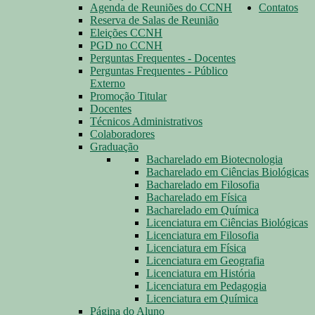
Agenda de Reuniões do CCNH
Contatos
Reserva de Salas de Reunião
Eleições CCNH
PGD no CCNH
Perguntas Frequentes - Docentes
Perguntas Frequentes - Público
Externo
Promoção Titular
Docentes
Técnicos Administrativos
Colaboradores
Graduação
Bacharelado em Biotecnologia
Bacharelado em Ciências Biológicas
Bacharelado em Filosofia
Bacharelado em Física
Bacharelado em Química
Licenciatura em Ciências Biológicas
Licenciatura em Filosofia
Licenciatura em Física
Licenciatura em Geografia
Licenciatura em História
Licenciatura em Pedagogia
Licenciatura em Química
Página do Aluno