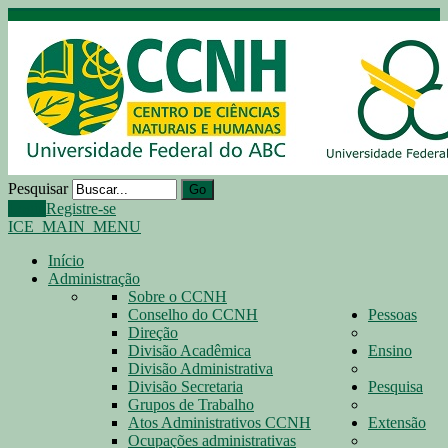
Pesquisar
Go
Login
Registre-se
ICE_MAIN_MENU
Início
Administração
Sobre o CCNH
Conselho do CCNH
Pessoas
Direção
Divisão Acadêmica
Ensino
Divisão Administrativa
Divisão Secretaria
Pesquisa
Grupos de Trabalho
Atos Administrativos CCNH
Extensão
Ocupações administrativas