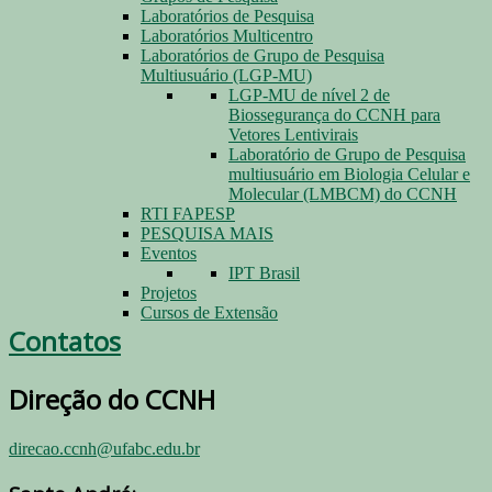
Laboratórios de Pesquisa
Laboratórios Multicentro
Laboratórios de Grupo de Pesquisa
Multiusuário (LGP-MU)
LGP-MU de nível 2 de
Biossegurança do CCNH para
Vetores Lentivirais
Laboratório de Grupo de Pesquisa
multiusuário em Biologia Celular e
Molecular (LMBCM) do CCNH
RTI FAPESP
PESQUISA MAIS
Eventos
IPT Brasil
Projetos
Cursos de Extensão
Contatos
Direção do CCNH
direcao.ccnh@ufabc.edu.br