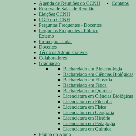
Agenda de Reuniões do CCNH
Contatos
Reserva de Salas de Reunião
Eleições CCNH
PGD no CCNH
Perguntas Frequentes - Docentes
Perguntas Frequentes - Público
Externo
Promoção Titular
Docentes
Técnicos Administrativos
Colaboradores
Graduação
Bacharelado em Biotecnologia
Bacharelado em Ciências Biológicas
Bacharelado em Filosofia
Bacharelado em Física
Bacharelado em Química
Licenciatura em Ciências Biológicas
Licenciatura em Filosofia
Licenciatura em Física
Licenciatura em Geografia
Licenciatura em História
Licenciatura em Pedagogia
Licenciatura em Química
Página do Aluno