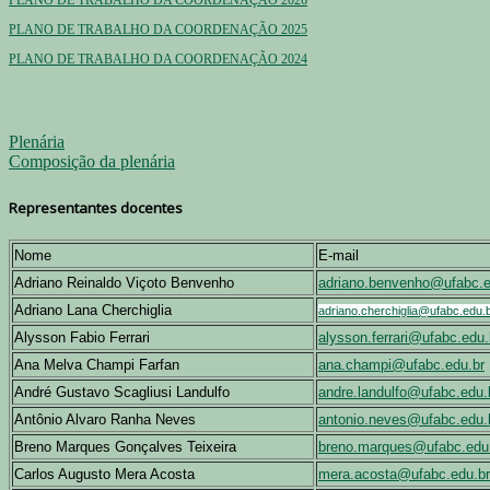
PLANO DE TRABALHO DA COORDENAÇÃO 2026
PLANO DE TRABALHO DA COORDENAÇÃO 2025
PLANO DE TRABALHO DA COORDENAÇÃO 2024
Plenária
Composição da plenária
Representantes docentes
Nome
E-mail
Adriano Reinaldo Viçoto Benvenho
adriano.benvenho@ufabc.e
Adriano Lana Cherchiglia
adriano.cherchiglia@ufabc.edu.
Alysson Fabio Ferrari
alysson.ferrari@ufabc.edu.
Ana Melva Champi Farfan
ana.champi@ufabc.edu.br
André Gustavo Scagliusi Landulfo
andre.landulfo@ufabc.edu.
Antônio Alvaro Ranha Neves
antonio.neves@ufabc.edu.
Breno Marques Gonçalves Teixeira
breno.marques@ufabc.edu
Carlos Augusto Mera Acosta
mera.acosta@ufabc.edu.br