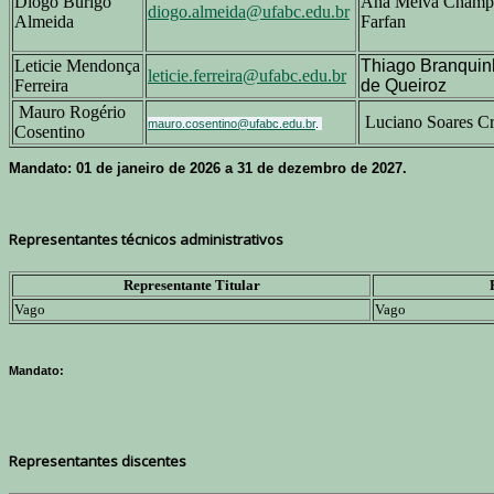
Diogo Burigo
Ana Melva Champ
diogo.almeida@ufabc.edu.br
Almeida
Farfan
Leticie Mendonça
Thiago Branquin
leticie.ferreira@ufabc.edu.br
Ferreira
de Queiroz
Mauro Rogério
Luciano Soares C
mauro.cosentino@ufabc.edu.br
.
Cosentino
Mandato: 01 de janeiro de 2026 a 31 de dezembro de 2027.
Representantes técnicos administrativos
Representante Titular
Vago
Vago
Mandato:
Representantes discentes