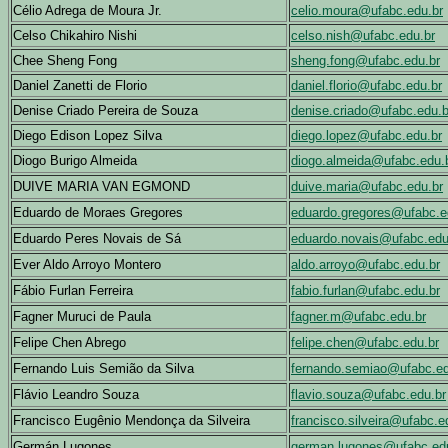
Célio Adrega de Moura Jr.
celio.moura@ufabc.edu.br
Celso Chikahiro Nishi
celso.nish@ufabc.edu.br
Chee Sheng Fong
sheng.fong@ufabc.edu.br
Daniel Zanetti de Florio
daniel.florio@ufabc.edu.br
Denise Criado Pereira de Souza
denise.criado@ufabc.edu.b
Diego Edison Lopez Silva
diego.lopez@ufabc.edu.br
Diogo Burigo Almeida
diogo.almeida@ufabc.edu.
DUIVE MARIA VAN EGMOND
duive.maria@ufabc.edu.br
Eduardo de Moraes Gregores
eduardo.gregores@ufabc.e
Eduardo Peres Novais de Sá
eduardo.novais@ufabc.edu
Ever Aldo Arroyo Montero
aldo.arroyo@ufabc.edu.br
Fábio Furlan Ferreira
fabio.furlan@ufabc.edu.br
Fagner Muruci de Paula
fagner.m@ufabc.edu.br
Felipe Chen Abrego
felipe.chen@ufabc.edu.br
Fernando Luis Semião da Silva
fernando.semiao@ufabc.ed
Flávio Leandro Souza
flavio.souza@ufabc.edu.br
Francisco Eugênio Mendonça da Silveira
francisco.silveira@ufabc.e
Germán Lugones
german.lugones@ufabc.ed