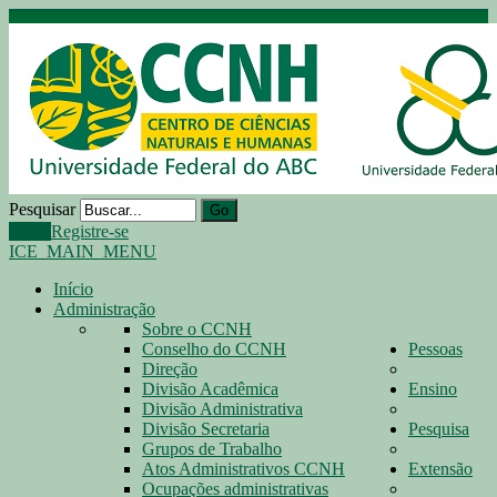
Pesquisar
Go
Login
Registre-se
ICE_MAIN_MENU
Início
Administração
Sobre o CCNH
Conselho do CCNH
Pessoas
Direção
Divisão Acadêmica
Ensino
Divisão Administrativa
Divisão Secretaria
Pesquisa
Grupos de Trabalho
Atos Administrativos CCNH
Extensão
Ocupações administrativas