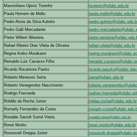
Maximiliano Ujevic Toninho
mujevic@ufabc.edu.br
Paula Homem de Mello
paula.mello@ufabc.edu.br
Pedro Alves da Silva Autreto
pedro.autreto@ufabc.edu.b
Pedro Galli Mercadante
pedro.mercadante@ufabc.e
Pieter Willem Westera
pieter.westera@ufabc.edu.
Rafael Ribeiro Dias Vilela de Oliveira
rafael.vilela@ufabc.edu.br
Regina Keiko Murakami
regina.murakami@ufabc.ed
Reinaldo Luiz Cavasso Filho
reinaldo.cavasso@ufabc.e
Ricardo Rocamora Pasko
ricardo.paszko@ufabc.edu
Roberto Menezes Serra
serra@ufabc.edu.br
Roberto Venegeroles Nascimento
roberto.venegeroles@ufabc
Rodrigo Fresneda
rodrigo.fresneda@ufabc.ed
Roldão da Rocha Junior
roldao.rocha@ufabc.edu.br
Romarly Fernandes da Costa
romarly.costa@ufabc.edu.b
Ronaldo Savioli Sumé Vieira
ronaldo.vieira@ufabc.edu.br
Ronei Miotto
ronei.miotto@ufabc.edu.br
Roosevelt Droppa Junior
roosevelt.droppa@ufabc.ed