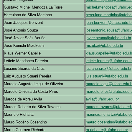
Gustavo Michel Mendoza La Torre
michel.mendoza@ufabc.ed
Herculano da Silva Martinho
herculano.martinho@ufabc
Jean-Jacques Bonvent
jean.bonvent@ufabc.edu.b
José Antonio Souza
joseantonio.souza@ufabc.
José Javier Saéz Acuña
javier.acuna@ufabc.edu.br
José Kenichi Mizukoshi
mizuka@ufabc.edu.br
Klaus Werner Capelle
klaus.capelle@ufabc.edu.b
Leticie Mendonça Ferreira
leticie.ferreira@ufabc.edu.
Luciano Soares da Cruz
luciano.cruz@ufabc.edu.br
Luiz Augusto Stuani Pereira
luiz.stuani@ufabc.edu.br
Marcelo Augusto Leigui de Oliveira
marcelo.legui@ufabc.edu.b
Marcelo Oliveira da Costa Pires
marcelo.pires@ufabc.edu.b
Marcos de Abreu Avila
avila@ufabc.edu.br
Marcos Roberto da Silva Tavares
marcos.tavares@ufabc.edu
Maurício Richartz
mauricio.richartz@ufabc.ed
Mauro Rogério Cosentino
mauro.cosentino@ufabc.ed
Martin Gustavo Richarte
m.richarte@ufabc.edu.br