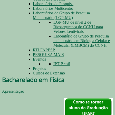
Laboratórios de Pesquisa
Laboratórios Multicentro
Laboratórios de Grupo de Pesquisa
Multiusuário (LGP-MU)
LGP-MU de nível 2 de
Biossegurança do CCNH para
Vetores Lentivirais
Laboratório de Grupo de Pesquisa
multiusuário em Biologia Celular e
Molecular (LMBCM) do CCNH
RTI FAPESP
PESQUISA MAIS
Eventos
IPT Brasil
Projetos
Cursos de Extensão
Bacharelado em Física
Apresentação