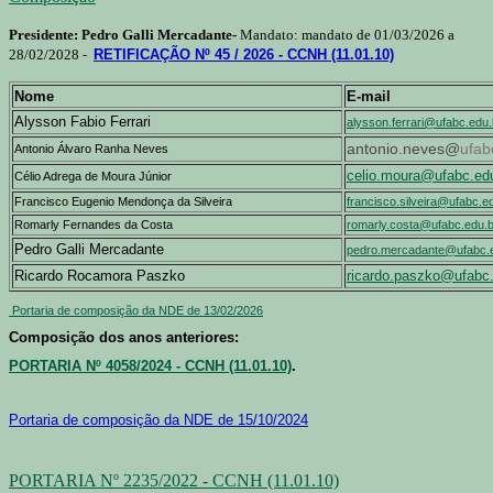
Presidente: Pedro Galli Mercadante-
Mandato: mandato de 01/03/2026 a
28/02/2028 -
RETIFICAÇÃO Nº 45 / 2026 - CCNH (11.01.10)
Nome
E-mail
Alysson Fabio Ferrari
alysson.ferrari@ufabc.edu.
antonio.neves@
ufab
Antonio Álvaro Ranha Neves
celio.moura@ufabc.edu
Célio Adrega de Moura Júnior
Francisco Eugenio Mendonça da Silveira
francisco.silveira@ufabc.e
Romarly Fernandes da Costa
romarly.costa@ufabc.edu.b
Pedro Galli Mercadante
pedro.mercadante@ufabc.
Ricardo Rocamora Paszko
ricardo.paszko@ufabc.
Portaria de composição da NDE de 13/02/2026
Composição dos anos anteriores:
PORTARIA Nº 4058/2024 - CCNH (11.01.10)
.
Portaria de composição da NDE de 15/10/2024
PORTARIA Nº 2235/2022 - CCNH (11.01.10)