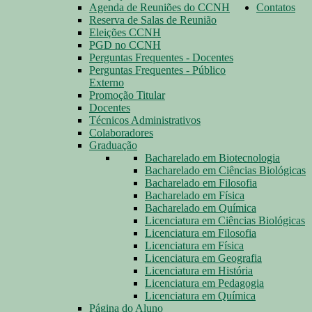
Agenda de Reuniões do CCNH
Contatos
Reserva de Salas de Reunião
Eleições CCNH
PGD no CCNH
Perguntas Frequentes - Docentes
Perguntas Frequentes - Público
Externo
Promoção Titular
Docentes
Técnicos Administrativos
Colaboradores
Graduação
Bacharelado em Biotecnologia
Bacharelado em Ciências Biológicas
Bacharelado em Filosofia
Bacharelado em Física
Bacharelado em Química
Licenciatura em Ciências Biológicas
Licenciatura em Filosofia
Licenciatura em Física
Licenciatura em Geografia
Licenciatura em História
Licenciatura em Pedagogia
Licenciatura em Química
Página do Aluno