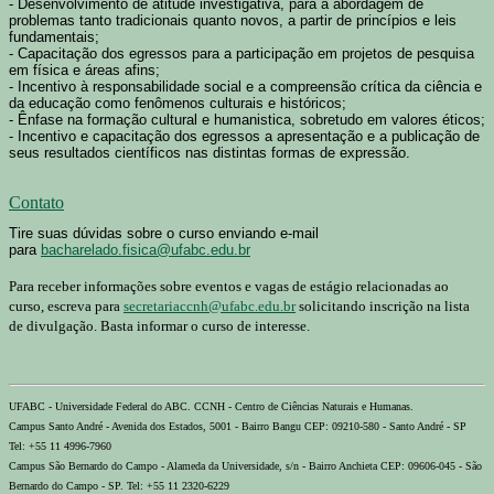
- Desenvolvimento de atitude investigativa, para a abordagem de
problemas tanto tradicionais quanto novos, a partir de princípios e leis
fundamentais;
- Capacitação dos egressos para a participação em projetos de pesquisa
em física e áreas afins;
- Incentivo à responsabilidade social e a compreensão crítica da ciência e
da educação como fenômenos culturais e históricos;
- Ênfase na formação cultural e humanistica, sobretudo em valores éticos;
- Incentivo e capacitação dos egressos a apresentação e a publicação de
seus resultados científicos nas distintas formas de expressão.
Contato
Tire suas dúvidas sobre o curso enviando e-mail
para
bacharelado.fisica@ufabc.edu.br
Para receber informações sobre eventos e vagas de estágio relacionadas ao
curso, escreva para
secretariaccnh@ufabc.edu.br
solicitando inscrição na lista
de divulgação. Basta informar o curso de interesse.
UFABC - Universidade Federal do ABC. CCNH - Centro de Ciências Naturais e Humanas.
Campus Santo André - Avenida dos Estados, 5001 - Bairro Bangu CEP: 09210-580 - Santo André - SP
Tel: +55 11 4996-7960
Campus São Bernardo do Campo - Alameda da Universidade, s/n - Bairro Anchieta CEP: 09606-045 - São
Bernardo do Campo - SP. Tel: +55 11 2320-6229