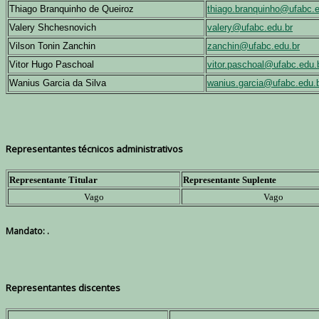
Thiago Branquinho de Queiroz
thiago.branquinho@ufabc.e
Valery Shchesnovich
valery@ufabc.edu.br
Vilson Tonin Zanchin
zanchin@ufabc.edu.br
Vitor Hugo Paschoal
vitor.paschoal@ufabc.edu.
Wanius Garcia da Silva
wanius.garcia@ufabc.edu.
Representantes técnicos administrativos
Representante Titular
Representante Suplente
Vago
Vago
Mandato: .
Representantes discentes