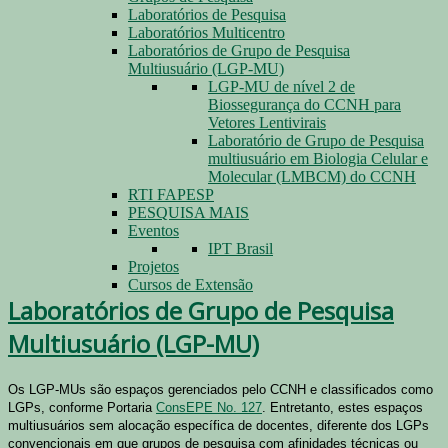
Laboratórios de Pesquisa
Laboratórios Multicentro
Laboratórios de Grupo de Pesquisa
Multiusuário (LGP-MU)
LGP-MU de nível 2 de
Biossegurança do CCNH para
Vetores Lentivirais
Laboratório de Grupo de Pesquisa
multiusuário em Biologia Celular e
Molecular (LMBCM) do CCNH
RTI FAPESP
PESQUISA MAIS
Eventos
IPT Brasil
Projetos
Cursos de Extensão
Laboratórios de Grupo de Pesquisa
Multiusuário (LGP-MU)
Os LGP-MUs são espaços gerenciados pelo CCNH e classificados como
LGPs, conforme Portaria
ConsEPE No. 127
. Entretanto, estes espaços
multiusuários sem alocação específica de docentes, diferente dos LGPs
convencionais em que grupos de pesquisa com afinidades técnicas ou