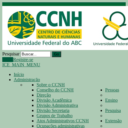
Pesquisar
Go
Login
Registre-se
ICE_MAIN_MENU
Início
Administração
Sobre o CCNH
Conselho do CCNH
Pessoas
Direção
Divisão Acadêmica
Ensino
Divisão Administrativa
Divisão Secretaria
Pesquisa
Grupos de Trabalho
Atos Administrativos CCNH
Extensão
Ocupações administrativas