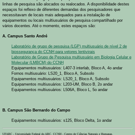
linhas de pesquisa são alocados ou realocados. A disponibilidade destes
espaços foi reflexo de diferentes demandas dos pesquisadores que
necessitavam de locais mais adequados para a instalação de
equipamentos ou locais multiusuários de pesquisa compartilhado por
vários docentes. Até o momento, estes espaços são:
A. Campus Santo André
Laboratório de grupo de pesquisa (LGP) multiusuário de nível 2 de
biossegurança do CCNH para vetores lentivirais
Laboratório de Grupo de Pesquisa multiusuário em Biologia Celular e
Molecular (LMBCM) do CCNH
Equipamentos multiusuários: L407-3 interlab, Bloco A, 4o andar
Fornos multiusuário: LS20_1, Bloco A, Subsolo
Equipamentos multiusuários: LS20_1, Bloco A, Subsolo
Equipamentos multiusuários: L203-UM, Bloco B, 2o andar
Equipamentos multiusuários: L506A, Bloco L, 5o andar
B. Campus São Bernardo do Campo
Equipamentos multiusuários: s125, Bloco Delta, 1o andar
UFABC - Universidade Federal do ABC. CCNH - Centro de Ciências Naturais e Humanas.