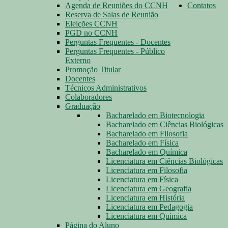
Agenda de Reuniões do CCNH
Contatos
Reserva de Salas de Reunião
Eleições CCNH
PGD no CCNH
Perguntas Frequentes - Docentes
Perguntas Frequentes - Público
Externo
Promoção Titular
Docentes
Técnicos Administrativos
Colaboradores
Graduação
Bacharelado em Biotecnologia
Bacharelado em Ciências Biológicas
Bacharelado em Filosofia
Bacharelado em Física
Bacharelado em Química
Licenciatura em Ciências Biológicas
Licenciatura em Filosofia
Licenciatura em Física
Licenciatura em Geografia
Licenciatura em História
Licenciatura em Pedagogia
Licenciatura em Química
Página do Aluno