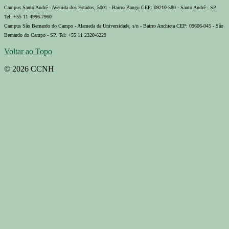
Campus Santo André - Avenida dos Estados, 5001 - Bairro Bangu CEP: 09210-580 - Santo André - SP
Tel: +55 11 4996-7960
Campus São Bernardo do Campo - Alameda da Universidade, s/n - Bairro Anchieta CEP: 09606-045 - São
Bernardo do Campo - SP. Tel: +55 11 2320-6229
Voltar ao Topo
© 2026 CCNH