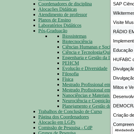
Coordenadores de disciplina
Alocações Didáticas
Atendimento de professor
Planos de Ensino
Laboratórios Didáticos
Pós-Graduação
Biossistemas
Biotecnociência
Ciências Humanas e Sociais
Ciência e Tecnologia/Química
Engenharia e Gestão da Inovação
PEHCM
Evolução e Diversidade
Filosofia
Física
Mestrado Profissional em Física
Mestrado Profissional em Filosofia
Nanociências e Materiais Avançados
Neurociência e Cognição
Planejamento e Gestão do Território
Trabalhos de Conclusão de Curso
Página dos Coordenadores
Alocação em LGPs
Comissão de Pesquisa - CdP
Grupos de Pesquisa