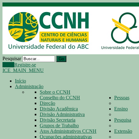
Pesquisar
Go
Login
Registre-se
ICE_MAIN_MENU
Início
Administração
Sobre o CCNH
Conselho do CCNH
Pessoas
Direção
Divisão Acadêmica
Ensino
Divisão Administrativa
Divisão Secretaria
Pesquisa
Grupos de Trabalho
Atos Administrativos CCNH
Extensão
Ocupações administrativas