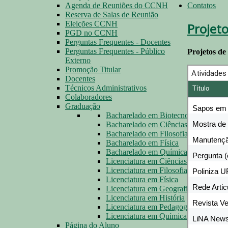
Agenda de Reuniões do CCNH
Contatos
Reserva de Salas de Reunião
Eleições CCNH
Projet
PGD no CCNH
Perguntas Frequentes - Docentes
Perguntas Frequentes - Público
Projetos de
Externo
Promoção Titular
Docentes
Técnicos Administrativos
Colaboradores
Graduação
Bacharelado em Biotecnologia
Bacharelado em Ciências Biológicas
Bacharelado em Filosofia
Bacharelado em Física
Bacharelado em Química
Licenciatura em Ciências Biológicas
Licenciatura em Filosofia
Licenciatura em Física
Licenciatura em Geografia
Licenciatura em História
Licenciatura em Pedagogia
Licenciatura em Química
Página do Aluno