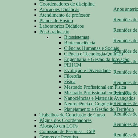
Coordenadores de disciplina
Anos anterio
Alocações Didáticas
Atendimento de professor
Reuniões de
Planos de Ensino
Laboratórios Didáticos
Reuniões de
Pós-Graduação
Biossistemas
Reuniões de
Biotecnociência
Ciências Humanas e Sociais
Reuniões de
Ciência e Tecnologia/Química
Engenharia e Gestão da Inovação
Reuniões de
PEHCM
Evolução e Diversidade
Reuniões de
Filosofia
Física
Reuniões de
Mestrado Profissional em Física
Mestrado Profissional em Filosofia
Reuniões de
Nanociências e Materiais Avançados
Reuniões de
Neurociência e Cognição
Planejamento e Gestão do Território
Reuniões de
Trabalhos de Conclusão de Curso
Página dos Coordenadores
Reuniões de
Alocação em LGPs
Comissão de Pesquisa - CdP
Reuniões de
Grupos de Pesquisa