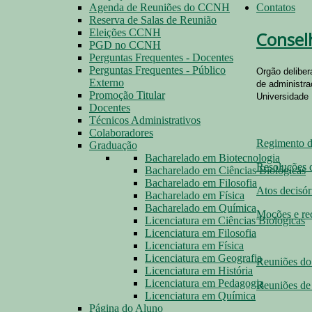
Agenda de Reuniões do CCNH
Contatos
Reserva de Salas de Reunião
Eleições CCNH
Consel
PGD no CCNH
Perguntas Frequentes - Docentes
Perguntas Frequentes - Público
Orgão delibe
Externo
de administra
Promoção Titular
Universidade
Docentes
Técnicos Administrativos
Colaboradores
Regimento
Graduação
Bacharelado em Biotecnologia
Resoluções
Bacharelado em Ciências Biológicas
Bacharelado em Filosofia
Atos decisór
Bacharelado em Física
Bacharelado em Química
Moções e r
Licenciatura em Ciências Biológicas
Licenciatura em Filosofia
Licenciatura em Física
Licenciatura em Geografia
Reuniões d
Licenciatura em História
Licenciatura em Pedagogia
Reuniões de
Licenciatura em Química
Página do Aluno