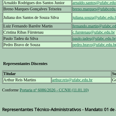
Arnaldo Rodrigues dos Santos Junior
arnaldo.santos@ufabc.edu
Breno Marques Gonçalves Teixeira
breno.marques@ufabcedu
Juliana dos Santos de Souza Silva
juliana.souza@ufabc.edu.
Luiz Fernando Barrére Martin
fernando.martin@ufabc.ed
Cristina Ribas Fürstenau
c.furstenau@ufabc.edu.br
Paulo Tadeu da Silva
paulo.tadeu@ufabc.edu.br
Pedro Bravo de Souza
pedro.bravo@ufabc.edu.b
Representantes Discentes
Titular
Su
Arthur Reis Martins
arthur.reis@ufabc.edu.br
Gu
Conforme
Portaria nº 6086/2026 - CCNH (11.01.10)
Representantes Técnico-Administrativos - Mandato: 01 de 