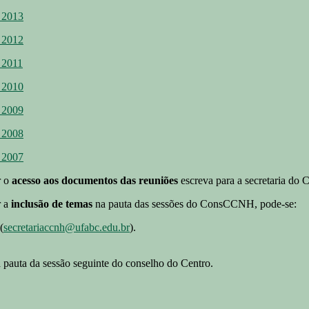
 2013
 2012
 2011
 2010
 2009
 2008
 2007
r o
acesso aos documentos das reuniões
escreva para a secretaria d
r a
inclusão de temas
na pauta das sessões do ConsCCNH, pode-se:
(
secretariaccnh@ufabc.edu.br
).
a pauta da sessão seguinte do conselho do Centro.