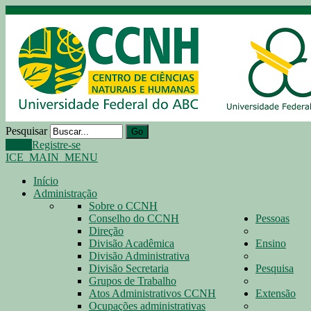
Pesquisar
Go
Login
Registre-se
ICE_MAIN_MENU
Início
Administração
Sobre o CCNH
Conselho do CCNH
Pessoas
Direção
Divisão Acadêmica
Ensino
Divisão Administrativa
Divisão Secretaria
Pesquisa
Grupos de Trabalho
Atos Administrativos CCNH
Extensão
Ocupações administrativas