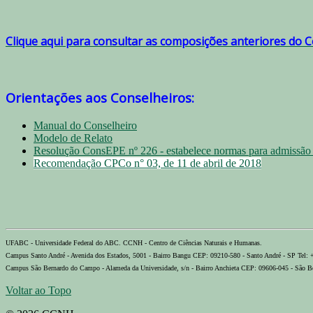
Clique aqui para consultar as composições anteriores do
Orientações aos Conselheiros:
Manual do Conselheiro
Modelo de Relato
Resolução ConsEPE nº 226 - estabelece normas para admissão d
Recomendação CPCo n° 03, de 11 de abril de 2018
UFABC - Universidade Federal do ABC. CCNH - Centro de Ciências Naturais e Humanas.
Campus Santo André - Avenida dos Estados, 5001 - Bairro Bangu CEP: 09210-580 - Santo André - SP Tel:
Campus São Bernardo do Campo - Alameda da Universidade, s/n - Bairro Anchieta CEP: 09606-045 - São B
Voltar ao Topo