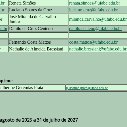
.br
Renata Simões
renata.simoes@ufabc.edu.br
.br
Luciano Soares da Cruz
luciano.cruz@ufabc.edu.br
José Miranda de Carvalho
br
miranda.carvalho@ufabc.edu.br
Júnior
u.br
Danilo da Cruz Centeno
danilo.centeno@ufabc.edu.br
Fernando Costa Mattos
costa.mattos@ufabc.edu.br
r
Nathalie de Almeida Bressiani
nathalie.bressiani@ufabc.edu.br
plente
ilherme Geremias Prata
guilherme.prata@ufabc.edu.br
agosto de 2025 a 31 de julho de 2027