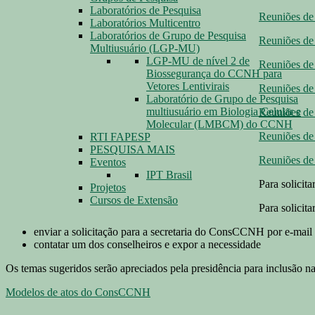
Laboratórios de Pesquisa
Reuniões de
Laboratórios Multicentro
Laboratórios de Grupo de Pesquisa
Reuniões de
Multiusuário (LGP-MU)
LGP-MU de nível 2 de
Reuniões de
Biossegurança do CCNH para
Vetores Lentivirais
Reuniões de
Laboratório de Grupo de Pesquisa
multiusuário em Biologia Celular e
Reuniões de
Molecular (LMBCM) do CCNH
Reuniões de
RTI FAPESP
PESQUISA MAIS
Reuniões de
Eventos
IPT Brasil
Para solicita
Projetos
Cursos de Extensão
Para solicita
enviar a solicitação para a secretaria do ConsCCNH por e-mail 
contatar um dos conselheiros e expor a necessidade
Os temas sugeridos serão apreciados pela presidência para inclusão n
Modelos de atos do ConsCCNH