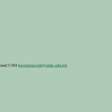
o ConsCCNH (
secretariaccnh@ufabc.edu.br
).