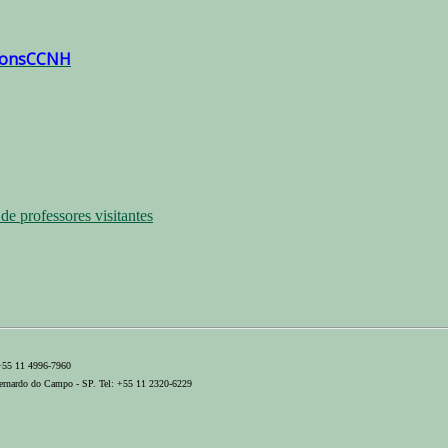
 ConsCCNH
e professores visitantes
 +55 11 4996-7960
ernardo do Campo - SP. Tel: +55 11 2320-6229