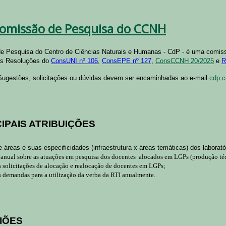
Comissão de Pesquisa do CCNH
e Pesquisa do Centro de Ciências Naturais e Humanas - CdP - é uma comis
las Resoluções do
ConsUNI nº 106
,
ConsEPE nº 127
,
ConsCCNH 20/2025
e
R
ugestões, solicitações ou dúvidas devem ser encaminhadas ao e-mail
cdp.c
CIPAIS ATRIBUIÇÕES
 áreas e suas especificidades (infraestrutura x áreas temáticas) dos labora
nual sobre as atuações em pesquisa dos docentes alocados em LGPs (produção técni
 solicitações de alocação e realocação de docentes em LGPs;
 demandas para a utilização da verba da RTI anualmente.
NIÕES