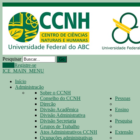
Pesquisar
Go
Login
Registre-se
ICE_MAIN_MENU
Início
Administração
Sobre o CCNH
Conselho do CCNH
Pessoas
Direção
Divisão Acadêmica
Ensino
Divisão Administrativa
Divisão Secretaria
Pesquisa
Grupos de Trabalho
Atos Administrativos CCNH
Extensão
Ocupações administrativas