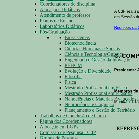
Coordenadores de disciplina
Alocações Didáticas
A CdP realiza
Atendimento de professor
em Sessão do
Planos de Ensino
Laboratórios Didáticos
Reuniões da
Pós-Graduação
Biossistemas
Biotecnociência
Ciências Humanas e Sociais
Ciência e Tecnologia/Química
C. COM
Engenharia e Gestão da Inovação
PEHCM
Presidente: 
Evolução e Diversidade
Filosofia
Física
Mestrado Profissional em Física
Membros titu
Mestrado Profissional em Filosofia
Nanociências e Materiais Avançados
Mandato: 01/
Neurociência e Cognição
Planejamento e Gestão do Território
Trabalhos de Conclusão de Curso
Página dos Coordenadores
Alocação em LGPs
REPRES
Comissão de Pesquisa - CdP
Grupos de Pesquisa