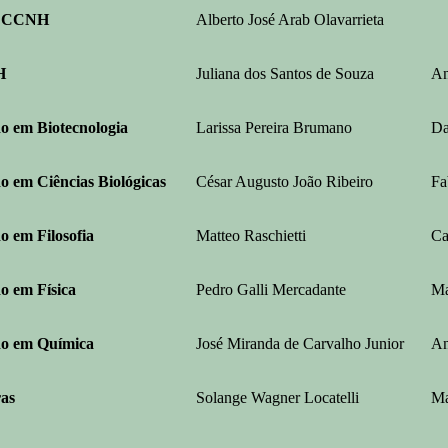
o CCNH
Alberto José Arab Olavarrieta
H
Juliana dos Santos de Souza
An
o em Biotecnologia
Larissa Pereira Brumano
Da
o em Ciências Biológicas
César Augusto João Ribeiro
Fa
o em Filosofia
Matteo Raschietti
Ca
o em Física
Pedro Galli Mercadante
Ma
do em Química
José Miranda de Carvalho Junior
An
ras
Solange Wagner Locatelli
Ma