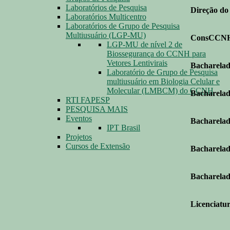
Laboratórios de Pesquisa
Direção d
Laboratórios Multicentro
Laboratórios de Grupo de Pesquisa
Multiusuário (LGP-MU)
ConsCCN
LGP-MU de nível 2 de
Biossegurança do CCNH para
Vetores Lentivirais
Bacharelad
Laboratório de Grupo de Pesquisa
multiusuário em Biologia Celular e
Molecular (LMBCM) do CCNH
Bacharelad
RTI FAPESP
PESQUISA MAIS
Eventos
Bacharelad
IPT Brasil
Projetos
Cursos de Extensão
Bacharelad
Bacharela
Licenciatu