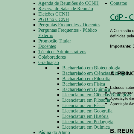
Agenda de Reuniões do CCNH
Contatos
Reserva de Salas de Reunião
Eleições CCNH
CdP - 
PGD no CCNH
Perguntas Frequentes - Docentes
Perguntas Frequentes - Público
A Comissão d
Externo
definidas pe
Promoção Titular
Docentes
Importante:
S
Técnicos Administrativos
Colaboradores
Graduação
Bacharelado em Biotecnologia
A. PRIN
Bacharelado em Ciências Biológicas
Bacharelado em Filosofia
Bacharelado em Física
Estudos sobre
Bacharelado em Química
Levantamento a
Licenciatura em Ciências Biológicas
Apreciação das
Licenciatura em Filosofia
Apreciação das
Licenciatura em Física
Licenciatura em Geografia
Licenciatura em História
Licenciatura em Pedagogia
Licenciatura em Química
B. REU
Página do Aluno