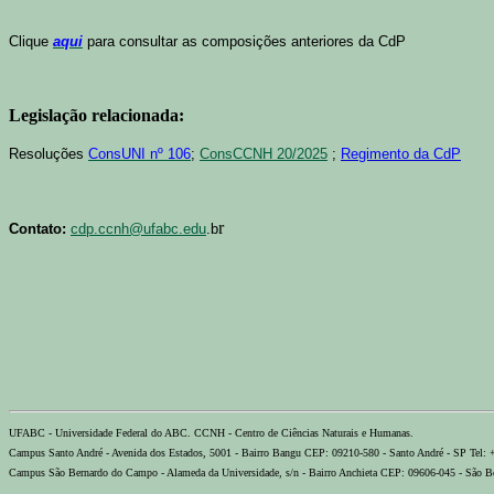
Clique
aqui
para consultar as composições anteriores da CdP
Legislação relacionada:
Resoluções
ConsUNI nº 106
;
ConsCCNH 20/2025
;
Regimento da CdP
r
Contato:
cdp.ccnh@ufabc.edu
.b
UFABC - Universidade Federal do ABC. CCNH - Centro de Ciências Naturais e Humanas.
Campus Santo André - Avenida dos Estados, 5001 - Bairro Bangu CEP: 09210-580 - Santo André - SP Tel:
Campus São Bernardo do Campo - Alameda da Universidade, s/n - Bairro Anchieta CEP: 09606-045 - São B