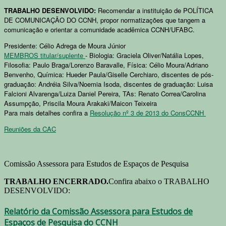
TRABALHO DESENVOLVIDO:
Recomendar a instituição de POLÍTICA
DE COMUNICAÇÃO DO CCNH, propor normatizações que tangem a
comunicação e orientar a comunidade acadêmica CCNH/UFABC.
Presidente: Célio Adrega de Moura Júnior
MEMBROS titular/suplente
- Biologia: Graciela Oliver/Natália Lopes,
Filosofia: Paulo Braga/Lorenzo Baravalle, Física: Célio Moura/Adriano
Benvenho, Química: Hueder Paula/Giselle Cerchiaro, discentes de pós-
graduação: Andréia Silva/Noemia Isoda, discentes de graduação: Luisa
Falcioni Alvarenga/Luiza Daniel Pereira, TAs: Renato Correa/Carolina
Assumpção, Priscila Moura Arakaki/Maicon Teixeira
Para mais detalhes confira a
Resolução nº 3 de 2013 do ConsCCNH
Reuniões da CAC
Comissão Assessora para Estudos de Espaços de Pesquisa
TRABALHO ENCERRADO.
Confira abaixo o TRABALHO
DESENVOLVIDO:
Relatório da Comissão Assessora para Estudos de
Espaços de Pesquisa do CCNH