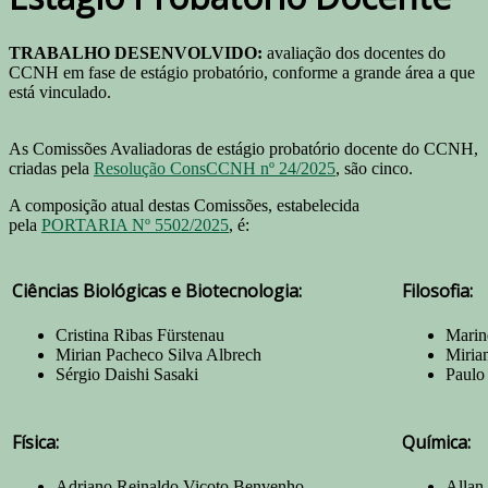
TRABALHO DESENVOLVIDO:
avaliação dos docentes do
CCNH em fase de estágio probatório, conforme a grande área a que
está vinculado.
As Comissões Avaliadoras de estágio probatório docente do CCNH,
criadas pela
Resolução ConsCCNH nº 24/2025
, são cinco.
A composição atual destas Comissões, estabelecida
pela
PORTARIA Nº 5502/2025
, é:
Ciências Biológicas e Biotecnologia:
Filo
Cristina Ribas Fürstenau
Marin
Mirian Pacheco Silva Albrech
Miria
Sérgio Daishi Sasaki
Paulo
Física:
Química:
Adriano Reinaldo Viçoto Benvenho
Allan