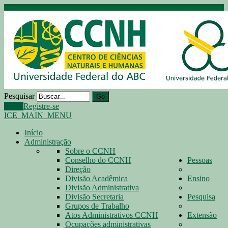
Pesquisar
Go
Login
Registre-se
ICE_MAIN_MENU
Início
Administração
Sobre o CCNH
Conselho do CCNH
Pessoas
Direção
Divisão Acadêmica
Ensino
Divisão Administrativa
Divisão Secretaria
Pesquisa
Grupos de Trabalho
Atos Administrativos CCNH
Extensão
Ocupações administrativas