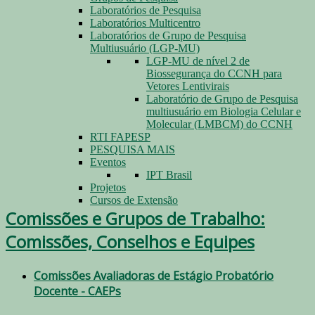
Laboratórios de Pesquisa
Laboratórios Multicentro
Laboratórios de Grupo de Pesquisa
Multiusuário (LGP-MU)
LGP-MU de nível 2 de
Biossegurança do CCNH para
Vetores Lentivirais
Laboratório de Grupo de Pesquisa
multiusuário em Biologia Celular e
Molecular (LMBCM) do CCNH
RTI FAPESP
PESQUISA MAIS
Eventos
IPT Brasil
Projetos
Cursos de Extensão
Comissões e Grupos de Trabalho:
Comissões, Conselhos e Equipes
Comissões Avaliadoras de Estágio Probatório
Docente - CAEPs