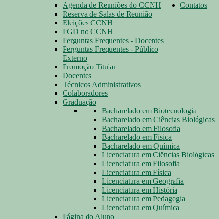
Agenda de Reuniões do CCNH
Contatos
Reserva de Salas de Reunião
Eleições CCNH
PGD no CCNH
Perguntas Frequentes - Docentes
Perguntas Frequentes - Público
Externo
Promoção Titular
Docentes
Técnicos Administrativos
Colaboradores
Graduação
Bacharelado em Biotecnologia
Bacharelado em Ciências Biológicas
Bacharelado em Filosofia
Bacharelado em Física
Bacharelado em Química
Licenciatura em Ciências Biológicas
Licenciatura em Filosofia
Licenciatura em Física
Licenciatura em Geografia
Licenciatura em História
Licenciatura em Pedagogia
Licenciatura em Química
Página do Aluno