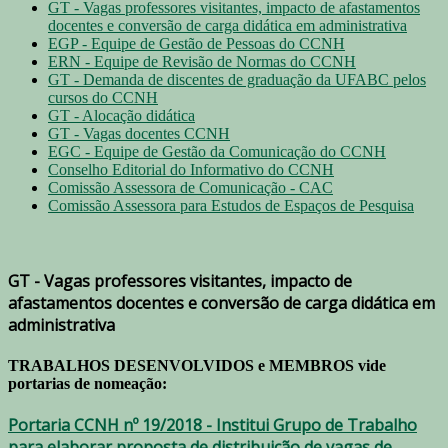
GT - Vagas professores visitantes, impacto de afastamentos
docentes e conversão de carga didática em administrativa
EGP - Equipe de Gestão de Pessoas do CCNH
ERN - Equipe de Revisão de Normas do CCNH
GT - Demanda de discentes de graduação da UFABC pelos
cursos do CCNH
GT - Alocação didática
GT - Vagas docentes CCNH
EGC - Equipe de Gestão da Comunicação do CCNH
Conselho Editorial do Informativo do CCNH
Comissão Assessora de Comunicação - CAC
Comissão Assessora para Estudos de Espaços de Pesquisa
GT - Vagas professores visitantes, impacto de
afastamentos docentes e conversão de carga didática em
administrativa
TRABALHOS DESENVOLVIDOS e MEMBROS vide
portarias de nomeação:
Portaria CCNH nº 19/2018 - Institui Grupo de Trabalho
para elaborar proposta de distribuição de vagas de