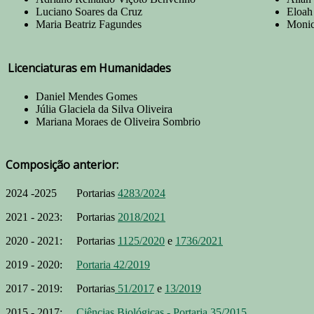
Luciano Soares da Cruz
Eloah
Maria Beatriz Fagundes
Monic
Licenciaturas em Humanidades
Daniel Mendes Gomes
Júlia Glaciela da Silva Oliveira
Mariana Moraes de Oliveira Sombrio
Composição anterior:
2024 -2025 Portarias
4283/2024
2021 - 2023: Portarias
2018/2021
2020 - 2021: Portarias
1125/2020
e
1736/2021
2019 - 2020:
Portaria 42/2019
2017 - 2019: Portarias
51/2017
e
13/2019
2015 - 2017:
Ciências Biológicas - Portaria 35/2015