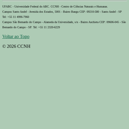
UFABC - Universidade Federal do ABC. CCNH - Centro de Ciências Naturais e Humanas.
Campus Santo André - Avenida dos Estados, 5001 - Bairro Bangu CEP: 09210-580 - Santo André - SP
Tel: +55 11 4996-7960
Campus São Bernardo do Campo - Alameda da Universidade, s/n - Bairro Anchieta CEP: 09606-045 - São
Bernardo do Campo - SP. Tel: +55 11 2320-6229
Voltar ao Topo
© 2026 CCNH