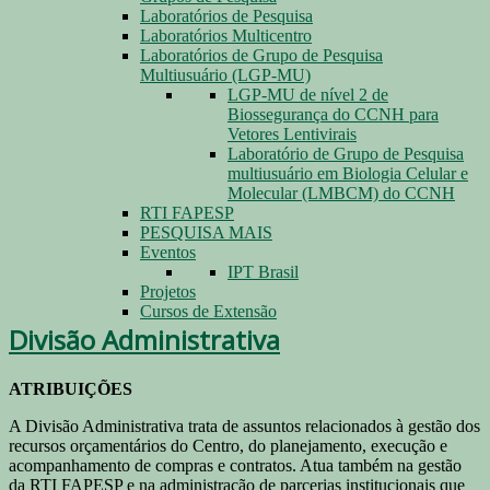
Laboratórios de Pesquisa
Laboratórios Multicentro
Laboratórios de Grupo de Pesquisa
Multiusuário (LGP-MU)
LGP-MU de nível 2 de
Biossegurança do CCNH para
Vetores Lentivirais
Laboratório de Grupo de Pesquisa
multiusuário em Biologia Celular e
Molecular (LMBCM) do CCNH
RTI FAPESP
PESQUISA MAIS
Eventos
IPT Brasil
Projetos
Cursos de Extensão
Divisão Administrativa
ATRIBUIÇÕES
A Divisão Administrativa trata de assuntos relacionados à gestão dos
recursos orçamentários do Centro, do planejamento, execução e
acompanhamento de compras e contratos. Atua também na gestão
da RTI FAPESP e na administração de parcerias institucionais que