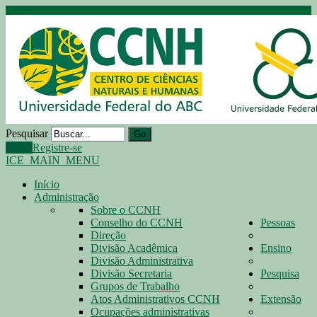
Pesquisar
Go
Login
Registre-se
ICE_MAIN_MENU
Início
Administração
Sobre o CCNH
Conselho do CCNH
Pessoas
Direção
Divisão Acadêmica
Ensino
Divisão Administrativa
Divisão Secretaria
Pesquisa
Grupos de Trabalho
Atos Administrativos CCNH
Extensão
Ocupações administrativas