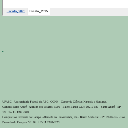
UFABC - Universidade Federal do ABC. CCNH - Centro de Ciências Naturais e Humanas.
Campus Santo André - Avenida dos Estados, 5001 - Bairro Bangu CEP: 09210-580 - Santo André - SP
Tel: +55 11 4996-7960
Campus São Bernardo do Campo - Alameda da Universidade, s/n - Bairro Anchieta CEP: 09606-045 - São
Bernardo do Campo - SP. Tel: +55 11 2320-6229