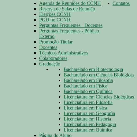
Agenda de Reuniões do CCNH
Contatos
Reserva de Salas de Reunião
Eleições CCNH
PGD no CCNH
Perguntas Frequentes - Docentes
Perguntas Frequentes - Público
Externo
Promoção Titular
Docentes
Técnicos Administrativos
Colaboradores
Graduação
Bacharelado em Biotecnologia
Bacharelado em Ciências Biológicas
Bacharelado em Filosofia
Bacharelado em Física
Bacharelado em Química
Licenciatura em Ciências Biológicas
Licenciatura em Filosofia
Licenciatura em Física
Licenciatura em Geografia
Licenciatura em História
Licenciatura em Pedagogia
Licenciatura em Química
Página do Aluno