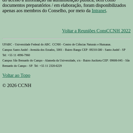
documentos preparatórios / em elaboração, foram disponibilizados
apenas aos membros do Conselho, por meio da
Intranet
.
Voltar a Reuniões ConsCCNH 2022
UFABC - Universidade Federal do ABC. CCNH - Centro de Ciências Naturais e Humanas.
Campus Santo André - Avenida dos Estados, 5001 - Bairro Bangu CEP: 09210-580 - Santo André - SP
Tel: +55 11 4996-7960
Campus São Bernardo do Campo - Alameda da Universidade, s/n - Bairro Anchieta CEP: 09606-045 - São
Bernardo do Campo - SP. Tel: +55 11 2320-6229
Voltar ao Topo
© 2026 CCNH