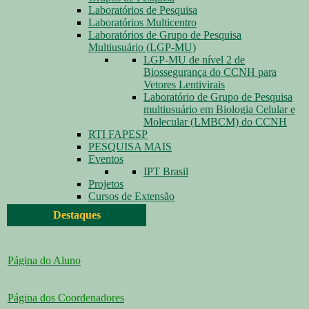
Laboratórios de Pesquisa
Laboratórios Multicentro
Laboratórios de Grupo de Pesquisa
Multiusuário (LGP-MU)
LGP-MU de nível 2 de
Biossegurança do CCNH para
Vetores Lentivirais
Laboratório de Grupo de Pesquisa
multiusuário em Biologia Celular e
Molecular (LMBCM) do CCNH
RTI FAPESP
PESQUISA MAIS
Eventos
IPT Brasil
Projetos
Cursos de Extensão
Destaques
Página do Aluno
Página dos Coordenadores