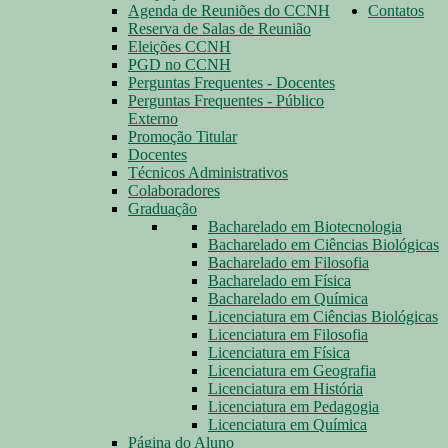
Agenda de Reuniões do CCNH
Contatos
Reserva de Salas de Reunião
Eleições CCNH
PGD no CCNH
Perguntas Frequentes - Docentes
Perguntas Frequentes - Público
Externo
Promoção Titular
Docentes
Técnicos Administrativos
Colaboradores
Graduação
Bacharelado em Biotecnologia
Bacharelado em Ciências Biológicas
Bacharelado em Filosofia
Bacharelado em Física
Bacharelado em Química
Licenciatura em Ciências Biológicas
Licenciatura em Filosofia
Licenciatura em Física
Licenciatura em Geografia
Licenciatura em História
Licenciatura em Pedagogia
Licenciatura em Química
Página do Aluno