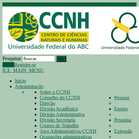
Pesquisar
Go
Login
Registre-se
ICE_MAIN_MENU
Início
Administração
Sobre o CCNH
Conselho do CCNH
Pessoas
Direção
Divisão Acadêmica
Ensino
Divisão Administrativa
Divisão Secretaria
Pesquisa
Grupos de Trabalho
Atos Administrativos CCNH
Extensão
Ocupações administrativas