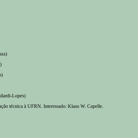
uza)
)
o)
ilardi-Lopes)
oração técnica à UFRN. Interessado: Klaus W. Capelle.