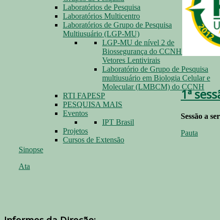
Laboratórios de Pesquisa
Laboratórios Multicentro
Laboratórios de Grupo de Pesquisa
Multiusuário (LGP-MU)
LGP-MU de nível 2 de
Biossegurança do CCNH para
Vetores Lentivirais
Laboratório de Grupo de Pesquisa
multiusuário em Biologia Celular e
Molecular (LMBCM) do CCNH
1ª sess
RTI FAPESP
PESQUISA MAIS
Eventos
Sessão a se
IPT Brasil
Projetos
Pauta
Cursos de Extensão
Sinopse
Ata
Informes da Direção: