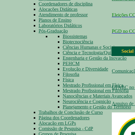
Coordenadores de disciplina
Alocações Didáticas
Atendimento de professor
Eleições 
Planos de Ensino
Laboratórios Didáticos
Pós-Graduação
PGD no C
Biossistemas
Biotecnociência
Ciências Humanas e Sociais
Social
Ciência e Tecnologia/Química
Engenharia e Gestão da Inovação
PEHCM
Evolução e Diversidade
Comunicaç
Filosofia
Física
Mestrado Profissional em Física
UFABC no 
Mestrado Profissional em Filosofia
Nanociências e Materiais Avançados
Neurociência e Cognição
Arquivo de 
Planejamento e Gestão do Território
Trabalhos de Conclusão de Curso
Página dos Coordenadores
Alocação em LGPs
Comissão de Pesquisa - CdP
Grupos de Pesquisa