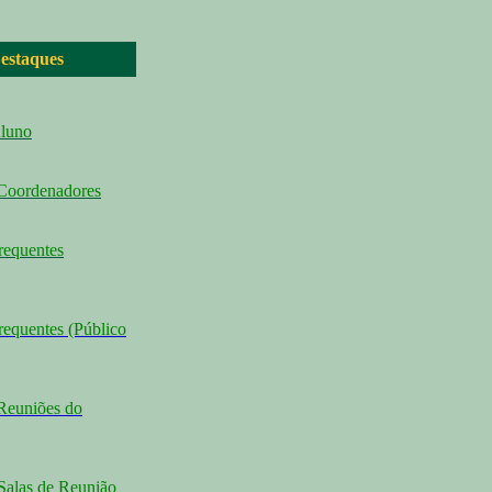
estaques
Aluno
 Coordenadores
requentes
requentes (Público
Reuniões do
Salas de Reunião