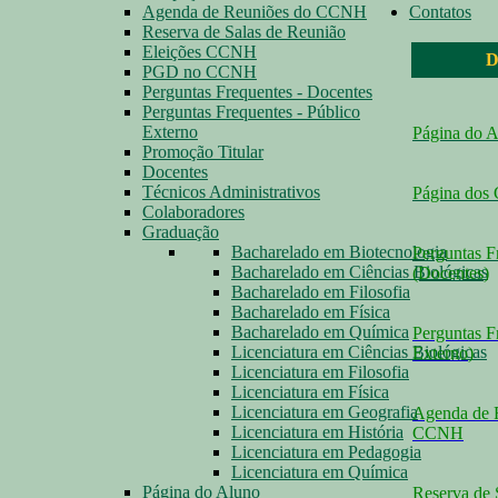
Agenda de Reuniões do CCNH
Contatos
Reserva de Salas de Reunião
Eleições CCNH
D
PGD no CCNH
Perguntas Frequentes - Docentes
Perguntas Frequentes - Público
Externo
Página do 
Promoção Titular
Docentes
Técnicos Administrativos
Página dos
Colaboradores
Graduação
Bacharelado em Biotecnologia
Perguntas F
Bacharelado em Ciências Biológicas
(Docentes
)
Bacharelado em Filosofia
Bacharelado em Física
Bacharelado em Química
Perguntas F
Licenciatura em Ciências Biológicas
Externo
)
Licenciatura em Filosofia
Licenciatura em Física
Licenciatura em Geografia
Agenda de 
Licenciatura em História
CCNH
Licenciatura em Pedagogia
Licenciatura em Química
Página do Aluno
Reserva de 