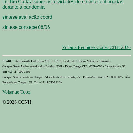
Lic.Bio Cartaz sobre as atividades de ensino continuadas
durante a pandemia
síntese avaliação coord
síntese consepe 08/06
Voltar a Reuniões ConsCCNH 2020
UFABC - Universidade Federal do ABC. CCNH - Centro de Ciências Naturais e Humanas.
Campus Santo André - Avenida dos Estados, 5001 - Bairro Bangu CEP: 09210-580 - Santo André - SP
Tel: +55 11 4996-7960
Campus São Bernardo do Campo - Alameda da Universidade, s/n - Bairro Anchieta CEP: 09606-045 - São
Bernardo do Campo - SP. Tel: +55 11 2320-6229
Voltar ao Topo
© 2026 CCNH