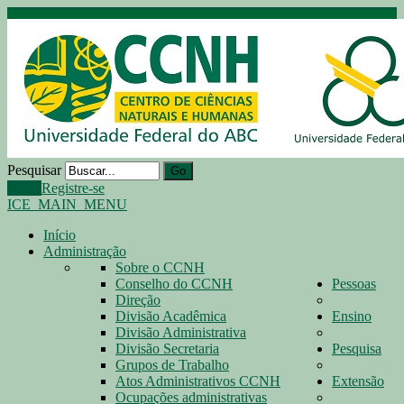
Pesquisar
Go
Login
Registre-se
ICE_MAIN_MENU
Início
Administração
Sobre o CCNH
Conselho do CCNH
Pessoas
Direção
Divisão Acadêmica
Ensino
Divisão Administrativa
Divisão Secretaria
Pesquisa
Grupos de Trabalho
Atos Administrativos CCNH
Extensão
Ocupações administrativas