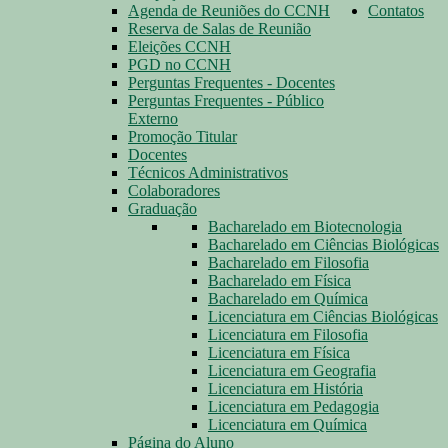
Agenda de Reuniões do CCNH
Contatos
Reserva de Salas de Reunião
Eleições CCNH
PGD no CCNH
Perguntas Frequentes - Docentes
Perguntas Frequentes - Público
Externo
Promoção Titular
Docentes
Técnicos Administrativos
Colaboradores
Graduação
Bacharelado em Biotecnologia
Bacharelado em Ciências Biológicas
Bacharelado em Filosofia
Bacharelado em Física
Bacharelado em Química
Licenciatura em Ciências Biológicas
Licenciatura em Filosofia
Licenciatura em Física
Licenciatura em Geografia
Licenciatura em História
Licenciatura em Pedagogia
Licenciatura em Química
Página do Aluno