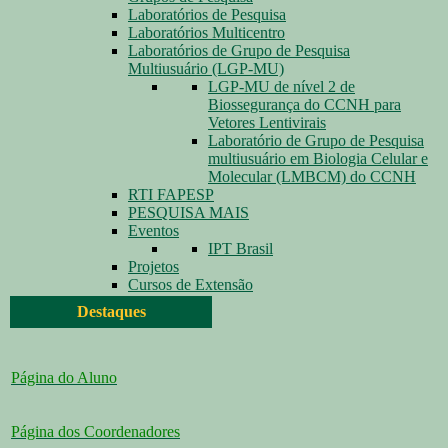
Laboratórios de Pesquisa
Laboratórios Multicentro
Laboratórios de Grupo de Pesquisa
Multiusuário (LGP-MU)
LGP-MU de nível 2 de
Biossegurança do CCNH para
Vetores Lentivirais
Laboratório de Grupo de Pesquisa
multiusuário em Biologia Celular e
Molecular (LMBCM) do CCNH
RTI FAPESP
PESQUISA MAIS
Eventos
IPT Brasil
Projetos
Cursos de Extensão
Destaques
Página do Aluno
Página dos Coordenadores