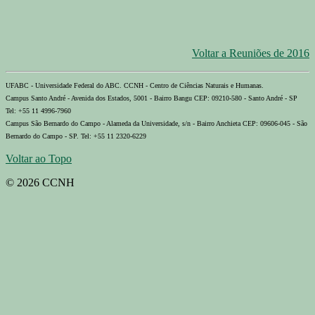
Voltar a Reuniões de 2016
UFABC - Universidade Federal do ABC. CCNH - Centro de Ciências Naturais e Humanas.
Campus Santo André - Avenida dos Estados, 5001 - Bairro Bangu CEP: 09210-580 - Santo André - SP
Tel: +55 11 4996-7960
Campus São Bernardo do Campo - Alameda da Universidade, s/n - Bairro Anchieta CEP: 09606-045 - São
Bernardo do Campo - SP. Tel: +55 11 2320-6229
Voltar ao Topo
© 2026 CCNH