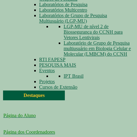
Laboratórios de Pesquisa
Laboratórios Multicentro
Laboratórios de Grupo de Pesquisa
Multiusuário (LGP-MU)
LGP-MU de nível 2 de
Biossegurança do CCNH para
Vetores Lentivirais
Laboratório de Grupo de Pesquisa
multiusuário em Biologia Celular e
Molecular (LMBCM) do CCNH
RTI FAPESP
PESQUISA MAIS
Eventos
IPT Brasil
Projetos
Cursos de Extensão
Destaques
Página do Aluno
Página dos Coordenadores