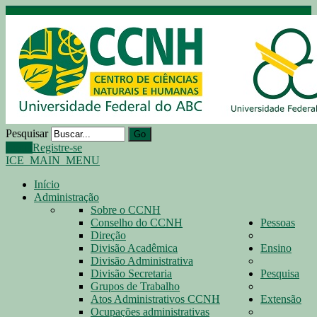
Pesquisar
Go
Login
Registre-se
ICE_MAIN_MENU
Início
Administração
Sobre o CCNH
Conselho do CCNH
Pessoas
Direção
Divisão Acadêmica
Ensino
Divisão Administrativa
Divisão Secretaria
Pesquisa
Grupos de Trabalho
Atos Administrativos CCNH
Extensão
Ocupações administrativas