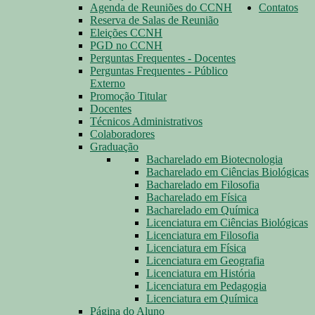
Agenda de Reuniões do CCNH
Contatos
Reserva de Salas de Reunião
Eleições CCNH
PGD no CCNH
Perguntas Frequentes - Docentes
Perguntas Frequentes - Público
Externo
Promoção Titular
Docentes
Técnicos Administrativos
Colaboradores
Graduação
Bacharelado em Biotecnologia
Bacharelado em Ciências Biológicas
Bacharelado em Filosofia
Bacharelado em Física
Bacharelado em Química
Licenciatura em Ciências Biológicas
Licenciatura em Filosofia
Licenciatura em Física
Licenciatura em Geografia
Licenciatura em História
Licenciatura em Pedagogia
Licenciatura em Química
Página do Aluno