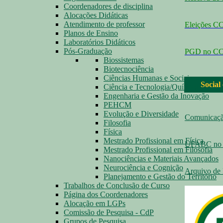
Coordenadores de disciplina
Alocações Didáticas
Atendimento de professor
Eleições 
Planos de Ensino
Laboratórios Didáticos
Pós-Graduação
PGD no C
Biossistemas
Biotecnociência
Ciências Humanas e Sociais
Social
Ciência e Tecnologia/Química
Engenharia e Gestão da Inovação
PEHCM
Evolução e Diversidade
Comunicaç
Filosofia
Física
Mestrado Profissional em Física
UFABC no 
Mestrado Profissional em Filosofia
Nanociências e Materiais Avançados
Neurociência e Cognição
Arquivo de 
Planejamento e Gestão do Território
Trabalhos de Conclusão de Curso
Página dos Coordenadores
Alocação em LGPs
Comissão de Pesquisa - CdP
Grupos de Pesquisa