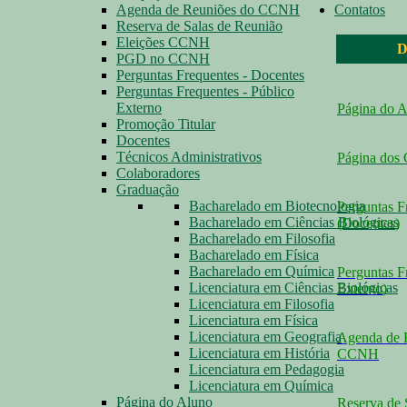
Agenda de Reuniões do CCNH
Contatos
Reserva de Salas de Reunião
Eleições CCNH
D
PGD no CCNH
Perguntas Frequentes - Docentes
Perguntas Frequentes - Público
Externo
Página do 
Promoção Titular
Docentes
Técnicos Administrativos
Página dos
Colaboradores
Graduação
Bacharelado em Biotecnologia
Perguntas F
Bacharelado em Ciências Biológicas
(Docentes
)
Bacharelado em Filosofia
Bacharelado em Física
Bacharelado em Química
Perguntas F
Licenciatura em Ciências Biológicas
Externo
)
Licenciatura em Filosofia
Licenciatura em Física
Licenciatura em Geografia
Agenda de 
Licenciatura em História
CCNH
Licenciatura em Pedagogia
Licenciatura em Química
Página do Aluno
Reserva de 