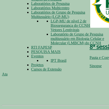
Laboratórios de Pesquisa
Laboratórios Multicentro
Laboratórios de Grupo de Pesquisa
Multiusuário (LGP-MU)
LGP-MU de nível 2 de
Biossegurança do CCNH para
Vetores Lentivirais
Laboratório de Grupo de Pesquisa
multiusuário em Biologia Celular e
Molecular (LMBCM) do CCNH
8ª sess
RTI FAPESP
PESQUISA MAIS
Eventos
Pauta e Con
IPT Brasil
Projetos
Sinopse
Cursos de Extensão
Ata