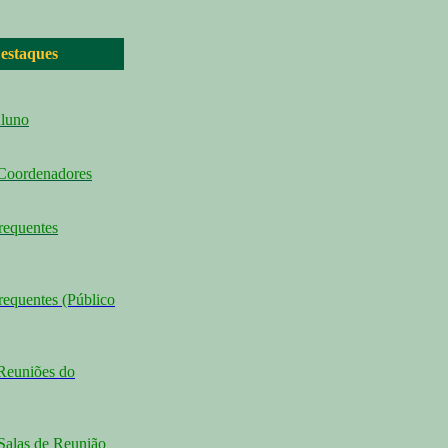
estaques
Aluno
 Coordenadores
requentes
requentes (Público
Reuniões do
Salas de Reunião