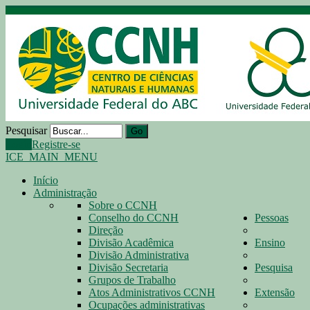
Pesquisar
Go
Login
Registre-se
ICE_MAIN_MENU
Início
Administração
Sobre o CCNH
Conselho do CCNH
Pessoas
Direção
Divisão Acadêmica
Ensino
Divisão Administrativa
Divisão Secretaria
Pesquisa
Grupos de Trabalho
Atos Administrativos CCNH
Extensão
Ocupações administrativas