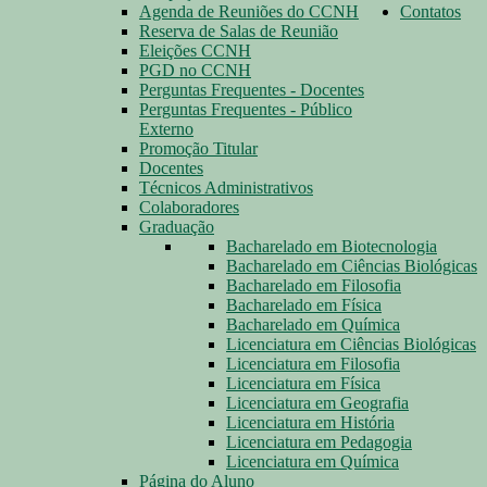
Agenda de Reuniões do CCNH
Contatos
Reserva de Salas de Reunião
Eleições CCNH
PGD no CCNH
Perguntas Frequentes - Docentes
Perguntas Frequentes - Público
Externo
Promoção Titular
Docentes
Técnicos Administrativos
Colaboradores
Graduação
Bacharelado em Biotecnologia
Bacharelado em Ciências Biológicas
Bacharelado em Filosofia
Bacharelado em Física
Bacharelado em Química
Licenciatura em Ciências Biológicas
Licenciatura em Filosofia
Licenciatura em Física
Licenciatura em Geografia
Licenciatura em História
Licenciatura em Pedagogia
Licenciatura em Química
Página do Aluno