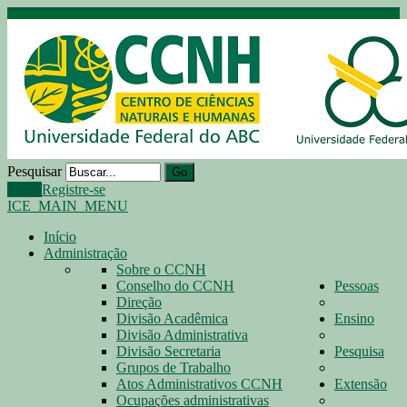
Pesquisar
Go
Login
Registre-se
ICE_MAIN_MENU
Início
Administração
Sobre o CCNH
Conselho do CCNH
Pessoas
Direção
Divisão Acadêmica
Ensino
Divisão Administrativa
Divisão Secretaria
Pesquisa
Grupos de Trabalho
Atos Administrativos CCNH
Extensão
Ocupações administrativas