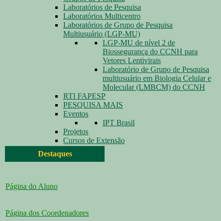
Laboratórios de Pesquisa
Laboratórios Multicentro
Laboratórios de Grupo de Pesquisa
Multiusuário (LGP-MU)
LGP-MU de nível 2 de
Biossegurança do CCNH para
Vetores Lentivirais
Laboratório de Grupo de Pesquisa
multiusuário em Biologia Celular e
Molecular (LMBCM) do CCNH
RTI FAPESP
PESQUISA MAIS
Eventos
IPT Brasil
Projetos
Cursos de Extensão
Destaques
Página do Aluno
Página dos Coordenadores