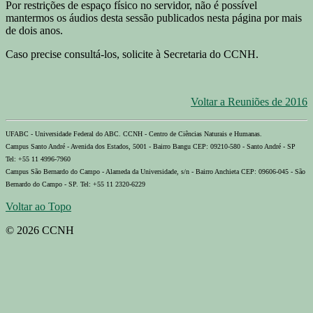
Por restrições de espaço físico no servidor, não é possível
mantermos os áudios desta sessão publicados nesta página por mais
de dois anos.
Caso precise consultá-los, solicite à Secretaria do CCNH.
Voltar a Reuniões de 2016
UFABC - Universidade Federal do ABC. CCNH - Centro de Ciências Naturais e Humanas.
Campus Santo André - Avenida dos Estados, 5001 - Bairro Bangu CEP: 09210-580 - Santo André - SP
Tel: +55 11 4996-7960
Campus São Bernardo do Campo - Alameda da Universidade, s/n - Bairro Anchieta CEP: 09606-045 - São
Bernardo do Campo - SP. Tel: +55 11 2320-6229
Voltar ao Topo
© 2026 CCNH