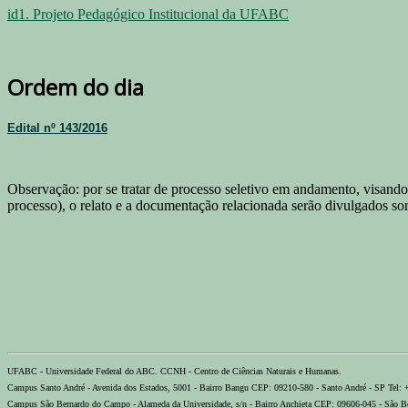
id1. Projeto Pedagógico Institucional da UFABC
Ordem do dia
Edital nº 143/2016
Observação: por se tratar de processo seletivo em andamento, visando 
processo), o relato e a documentação relacionada serão divulgados som
UFABC - Universidade Federal do ABC. CCNH - Centro de Ciências Naturais e Humanas.
Campus Santo André - Avenida dos Estados, 5001 - Bairro Bangu CEP: 09210-580 - Santo André - SP Tel:
Campus São Bernardo do Campo - Alameda da Universidade, s/n - Bairro Anchieta CEP: 09606-045 - São B