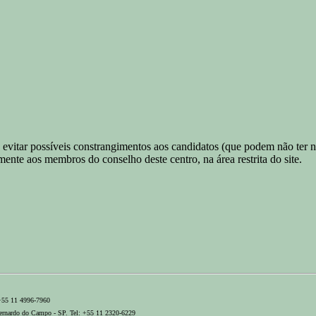
evitar possíveis constrangimentos aos candidatos (que podem não ter not
ente aos membros do conselho deste centro, na área restrita do site.
 +55 11 4996-7960
ernardo do Campo - SP. Tel: +55 11 2320-6229