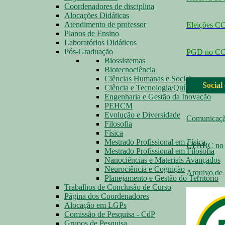
Coordenadores de disciplina
Alocações Didáticas
Atendimento de professor
Eleições 
Planos de Ensino
Laboratórios Didáticos
Pós-Graduação
PGD no C
Biossistemas
Biotecnociência
Ciências Humanas e Sociais
Social
Ciência e Tecnologia/Química
Engenharia e Gestão da Inovação
PEHCM
Evolução e Diversidade
Comunicaç
Filosofia
Física
Mestrado Profissional em Física
UFABC no 
Mestrado Profissional em Filosofia
Nanociências e Materiais Avançados
Neurociência e Cognição
Arquivo de 
Planejamento e Gestão do Território
Trabalhos de Conclusão de Curso
Página dos Coordenadores
Alocação em LGPs
Comissão de Pesquisa - CdP
Grupos de Pesquisa