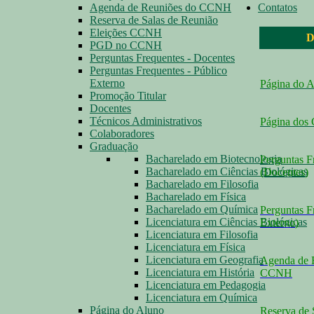
Agenda de Reuniões do CCNH
Contatos
Reserva de Salas de Reunião
Eleições CCNH
D
PGD no CCNH
Perguntas Frequentes - Docentes
Perguntas Frequentes - Público
Externo
Página do 
Promoção Titular
Docentes
Técnicos Administrativos
Página dos
Colaboradores
Graduação
Bacharelado em Biotecnologia
Perguntas F
Bacharelado em Ciências Biológicas
(Docentes
)
Bacharelado em Filosofia
Bacharelado em Física
Bacharelado em Química
Perguntas F
Licenciatura em Ciências Biológicas
Externo
)
Licenciatura em Filosofia
Licenciatura em Física
Licenciatura em Geografia
Agenda de 
Licenciatura em História
CCNH
Licenciatura em Pedagogia
Licenciatura em Química
Página do Aluno
Reserva de 