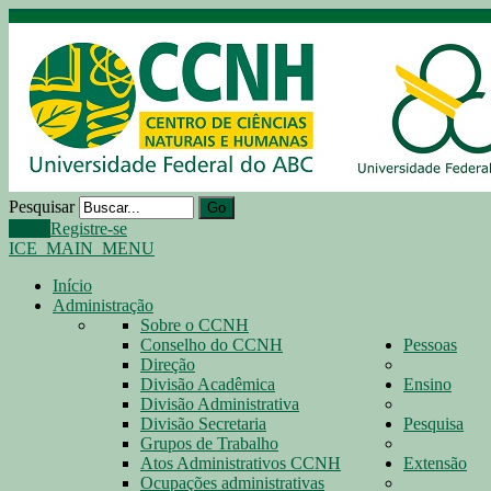
Pesquisar
Go
Login
Registre-se
ICE_MAIN_MENU
Início
Administração
Sobre o CCNH
Conselho do CCNH
Pessoas
Direção
Divisão Acadêmica
Ensino
Divisão Administrativa
Divisão Secretaria
Pesquisa
Grupos de Trabalho
Atos Administrativos CCNH
Extensão
Ocupações administrativas