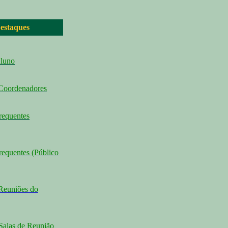
estaques
Aluno
 Coordenadores
requentes
requentes (Público
Reuniões do
Salas de Reunião