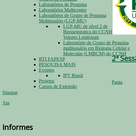
Laboratórios de Pesquisa
Laboratórios Multicentro
Laboratórios de Grupo de Pesquisa
Multiusuário (LGP-MU)
LGP-MU de nível 2 de
Biossegurança do CCNH para
Vetores Lentivirais
Laboratório de Grupo de Pesquisa
multiusuário em Biologia Celular e
Molecular (LMBCM) do CCNH
2ª Sess
RTI FAPESP
PESQUISA MAIS
Eventos
IPT Brasil
Projetos
Pauta
Cursos de Extensão
Sinopse
Ata
Informes