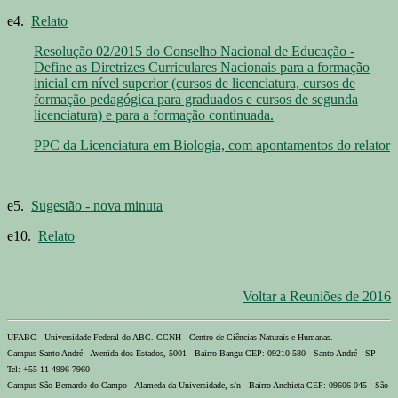
e4.
Relato
Resolução 02/2015 do Conselho Nacional de Educação -
Define as Diretrizes Curriculares Nacionais para a formação
inicial em nível superior (cursos de licenciatura, cursos de
formação pedagógica para graduados e cursos de segunda
licenciatura) e para a formação continuada.
PPC da Licenciatura em Biologia, com apontamentos do relator
e5.
Sugestão - nova minuta
e10.
Relato
Voltar a Reuniões de 2016
UFABC - Universidade Federal do ABC. CCNH - Centro de Ciências Naturais e Humanas.
Campus Santo André - Avenida dos Estados, 5001 - Bairro Bangu CEP: 09210-580 - Santo André - SP
Tel: +55 11 4996-7960
Campus São Bernardo do Campo - Alameda da Universidade, s/n - Bairro Anchieta CEP: 09606-045 - São