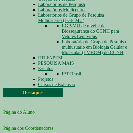
Laboratórios de Pesquisa
Laboratórios Multicentro
Laboratórios de Grupo de Pesquisa
Multiusuário (LGP-MU)
LGP-MU de nível 2 de
Biossegurança do CCNH para
Vetores Lentivirais
Laboratório de Grupo de Pesquisa
multiusuário em Biologia Celular e
Molecular (LMBCM) do CCNH
RTI FAPESP
PESQUISA MAIS
Eventos
IPT Brasil
Projetos
Cursos de Extensão
Destaques
Página do Aluno
Página dos Coordenadores