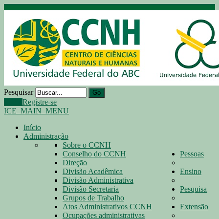
Pesquisar
Go
Login
Registre-se
ICE_MAIN_MENU
Início
Administração
Sobre o CCNH
Conselho do CCNH
Pessoas
Direção
Divisão Acadêmica
Ensino
Divisão Administrativa
Divisão Secretaria
Pesquisa
Grupos de Trabalho
Atos Administrativos CCNH
Extensão
Ocupações administrativas