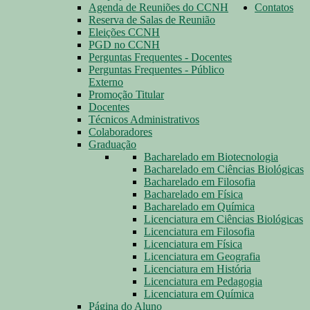
Agenda de Reuniões do CCNH
Contatos
Reserva de Salas de Reunião
Eleições CCNH
PGD no CCNH
Perguntas Frequentes - Docentes
Perguntas Frequentes - Público
Externo
Promoção Titular
Docentes
Técnicos Administrativos
Colaboradores
Graduação
Bacharelado em Biotecnologia
Bacharelado em Ciências Biológicas
Bacharelado em Filosofia
Bacharelado em Física
Bacharelado em Química
Licenciatura em Ciências Biológicas
Licenciatura em Filosofia
Licenciatura em Física
Licenciatura em Geografia
Licenciatura em História
Licenciatura em Pedagogia
Licenciatura em Química
Página do Aluno