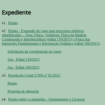
Expediente
e1.
Relato
e2.
Relato - Expansão de vaga para processos seletivos
simplificados – Área: Física / Subáreas: Física da Matéria
Condensada e Interdisciplinar (edital 159/2015) e Física das
Interações Fundamentais e Informação Quântica (edital 160/2015).
Solicitação da coordenação do curso
Ata - Edital 159/2015
Ata - Edital 160/2015
e3.
Resolução ConsCCNH nº 01/2012
Relato
Proposta de alteração
e4.
Relato sobre a campanha - Afastamentos e Licenças