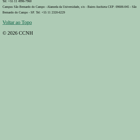
Tel: +55 11 4996-7960
Campus São Bernardo do Campo - Alameda da Universidade, s/n - Bairro Anchieta CEP: 09606-045 - São
Bernardo do Campo - SP. Tel: +55 11 2320-6229
Voltar ao Topo
© 2026 CCNH