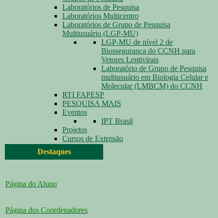
Laboratórios de Pesquisa
Laboratórios Multicentro
Laboratórios de Grupo de Pesquisa
Multiusuário (LGP-MU)
LGP-MU de nível 2 de
Biossegurança do CCNH para
Vetores Lentivirais
Laboratório de Grupo de Pesquisa
multiusuário em Biologia Celular e
Molecular (LMBCM) do CCNH
RTI FAPESP
PESQUISA MAIS
Eventos
IPT Brasil
Projetos
Cursos de Extensão
Destaques
Página do Aluno
Página dos Coordenadores