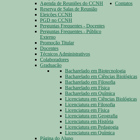
Agenda de Reuniões do CCNH
Contatos
Reserva de Salas de Reunião
Eleições CCNH
PGD no CCNH
Perguntas Frequentes - Docentes
Perguntas Frequentes - Público
Externo
Promoção Titular
Docentes
Técnicos Administrativos
Colaboradores
Graduação
Bacharelado em Biotecnologia
Bacharelado em Ciências Biológicas
Bacharelado em Filosofia
Bacharelado em Física
Bacharelado em Química
Licenciatura em Ciências Biológicas
Licenciatura em Filosofia
Licenciatura em Física
Licenciatura em Geografia
Licenciatura em História
Licenciatura em Pedagogia
Licenciatura em Química
Página do Aluno