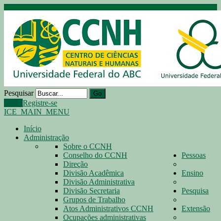
Pesquisar
Go
Login
Registre-se
ICE_MAIN_MENU
Início
Administração
Sobre o CCNH
Conselho do CCNH
Pessoas
Direção
Divisão Acadêmica
Ensino
Divisão Administrativa
Divisão Secretaria
Pesquisa
Grupos de Trabalho
Atos Administrativos CCNH
Extensão
Ocupações administrativas