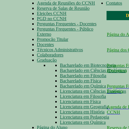
Agenda de Reuniões do CCNH
Contatos
Reserva de Salas de Reunião
Eleições CCNH
D
PGD no CCNH
Perguntas Frequentes - Docentes
Perguntas Frequentes - Público
Externo
Página do 
Promoção Titular
Docentes
Técnicos Administrativos
Página dos
Colaboradores
Graduação
Bacharelado em Biotecnologia
Perguntas F
Bacharelado em Ciências Biológicas
(Docentes
)
Bacharelado em Filosofia
Bacharelado em Física
Bacharelado em Química
Perguntas F
Licenciatura em Ciências Biológicas
Externo
)
Licenciatura em Filosofia
Licenciatura em Física
Licenciatura em Geografia
Agenda de 
Licenciatura em História
CCNH
Licenciatura em Pedagogia
Licenciatura em Química
Página do Aluno
Reserva de 