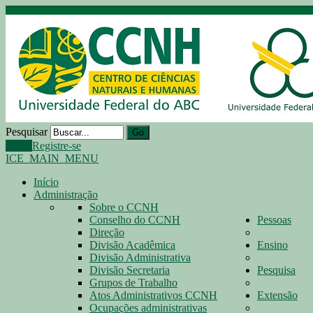
Pesquisar
Go
Login
Registre-se
ICE_MAIN_MENU
Início
Administração
Sobre o CCNH
Conselho do CCNH
Pessoas
Direção
Divisão Acadêmica
Ensino
Divisão Administrativa
Divisão Secretaria
Pesquisa
Grupos de Trabalho
Atos Administrativos CCNH
Extensão
Ocupações administrativas