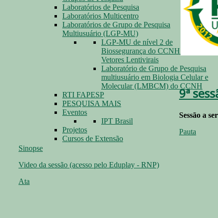
Laboratórios de Pesquisa
Laboratórios Multicentro
Laboratórios de Grupo de Pesquisa
Multiusuário (LGP-MU)
LGP-MU de nível 2 de
Biossegurança do CCNH para
Vetores Lentivirais
Laboratório de Grupo de Pesquisa
multiusuário em Biologia Celular e
Molecular (LMBCM) do CCNH
9ª sess
RTI FAPESP
PESQUISA MAIS
Eventos
Sessão a se
IPT Brasil
Projetos
Pauta
Cursos de Extensão
Sinopse
Video da sessão (acesso pelo Eduplay - RNP)
Ata