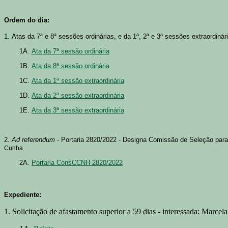
Ordem do dia:
1. Atas da 7ª e 8ª sessões ordinárias, e da 1ª, 2ª e 3ª sessões extraordiná
1A.
Ata da 7ª sessão ordinária
1B.
Ata da 8ª sessão ordinária
1C.
Ata da 1ª sessão extraordinária
1D.
Ata da 2ª sessão extraordinária
1E.
Ata da 3ª sessão extraordinária
2.
Ad referendum -
Portaria 2820/2022 - Designa Comissão de Seleção para o
Cunha
2A.
Portaria ConsCCNH 2820/2022
Expediente:
1. Solicitação de afastamento superior a 59 dias - interessada: Marcel