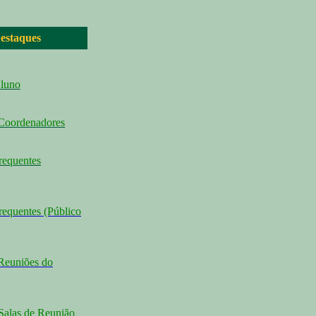
estaques
Aluno
 Coordenadores
requentes
requentes (Público
Reuniões do
Salas de Reunião