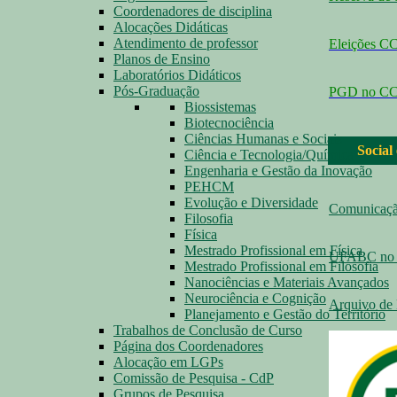
Coordenadores de disciplina
Alocações Didáticas
Atendimento de professor
Eleições 
Planos de Ensino
Laboratórios Didáticos
Pós-Graduação
PGD no C
Biossistemas
Biotecnociência
Ciências Humanas e Sociais
Social
Ciência e Tecnologia/Química
Engenharia e Gestão da Inovação
PEHCM
Evolução e Diversidade
Comunicaç
Filosofia
Física
Mestrado Profissional em Física
UFABC no 
Mestrado Profissional em Filosofia
Nanociências e Materiais Avançados
Neurociência e Cognição
Arquivo de 
Planejamento e Gestão do Território
Trabalhos de Conclusão de Curso
Página dos Coordenadores
Alocação em LGPs
Comissão de Pesquisa - CdP
Grupos de Pesquisa