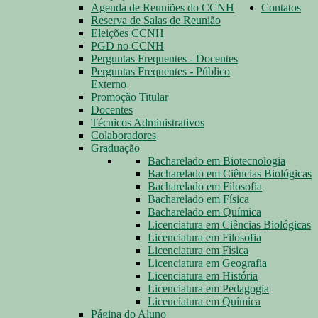
Agenda de Reuniões do CCNH
Contatos
Reserva de Salas de Reunião
Eleições CCNH
PGD no CCNH
Perguntas Frequentes - Docentes
Perguntas Frequentes - Público
Externo
Promoção Titular
Docentes
Técnicos Administrativos
Colaboradores
Graduação
Bacharelado em Biotecnologia
Bacharelado em Ciências Biológicas
Bacharelado em Filosofia
Bacharelado em Física
Bacharelado em Química
Licenciatura em Ciências Biológicas
Licenciatura em Filosofia
Licenciatura em Física
Licenciatura em Geografia
Licenciatura em História
Licenciatura em Pedagogia
Licenciatura em Química
Página do Aluno