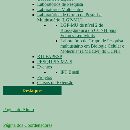
Laboratórios de Pesquisa
Laboratórios Multicentro
Laboratórios de Grupo de Pesquisa
Multiusuário (LGP-MU)
LGP-MU de nível 2 de
Biossegurança do CCNH para
Vetores Lentivirais
Laboratório de Grupo de Pesquisa
multiusuário em Biologia Celular e
Molecular (LMBCM) do CCNH
RTI FAPESP
PESQUISA MAIS
Eventos
IPT Brasil
Projetos
Cursos de Extensão
Destaques
Página do Aluno
Página dos Coordenadores