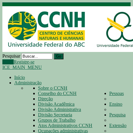
Pesquisar
Go
Login
Registre-se
ICE_MAIN_MENU
Início
Administração
Sobre o CCNH
Conselho do CCNH
Pessoas
Direção
Divisão Acadêmica
Ensino
Divisão Administrativa
Divisão Secretaria
Pesquisa
Grupos de Trabalho
Atos Administrativos CCNH
Extensão
Ocupações administrativas