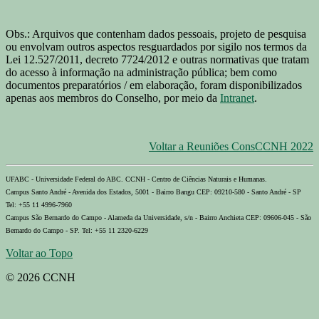
Obs.: Arquivos que contenham dados pessoais, projeto de pesquisa
ou envolvam outros aspectos resguardados por sigilo nos termos da
Lei 12.527/2011, decreto 7724/2012 e outras normativas que tratam
do acesso à informação na administração pública; bem como
documentos preparatórios / em elaboração, foram disponibilizados
apenas aos membros do Conselho, por meio da
Intranet
.
Voltar a Reuniões ConsCCNH 2022
UFABC - Universidade Federal do ABC. CCNH - Centro de Ciências Naturais e Humanas.
Campus Santo André - Avenida dos Estados, 5001 - Bairro Bangu CEP: 09210-580 - Santo André - SP
Tel: +55 11 4996-7960
Campus São Bernardo do Campo - Alameda da Universidade, s/n - Bairro Anchieta CEP: 09606-045 - São
Bernardo do Campo - SP. Tel: +55 11 2320-6229
Voltar ao Topo
© 2026 CCNH