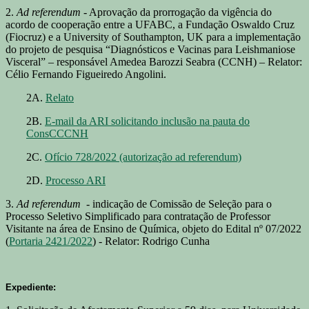
2.
Ad referendum
- Aprovação da prorrogação da vigência do
acordo de cooperação entre a UFABC, a Fundação Oswaldo Cruz
(Fiocruz) e a University of Southampton, UK para a implementação
do projeto de pesquisa “Diagnósticos e Vacinas para Leishmaniose
Visceral” – responsável Amedea Barozzi Seabra (CCNH) – Relator:
Célio Fernando Figueiredo Angolini.
2A.
Relato
2B.
E-mail da ARI solicitando inclusão na pauta do
ConsCCCNH
2C.
Ofício 728/2022 (autorização ad referendum)
2D.
Processo ARI
3.
Ad referendum
- indicação de Comissão de Seleção para o
Processo Seletivo Simplificado para contratação de Professor
Visitante na área de Ensino de Química, objeto do Edital nº 07/2022
(
Portaria 2421/2022
) - Relator: Rodrigo Cunha
Expediente: