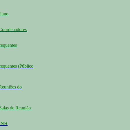
Aluno
 Coordenadores
requentes
requentes (Público
Reuniões do
Salas de Reunião
CCNH