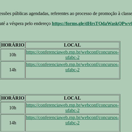
ões públicas agendadas, referentes ao processo de promoção à classe E
até a véspera pelo endereço
https://forms.gle/dHrsTQdaWaskQPwv
HORÁRIO
LOCAL
https://conferenciaweb.rnp.br/webconf/concursos-
10h
ufabc-2
https://conferenciaweb.rnp.br/webconf/concursos-
14h
ufabc-2
HORÁRIO
LOCAL
https://conferenciaweb.rnp.br/webconf/concursos-
10h
ufabc-2
https://conferenciaweb.rnp.br/webconf/concursos-
14h
ufabc-2