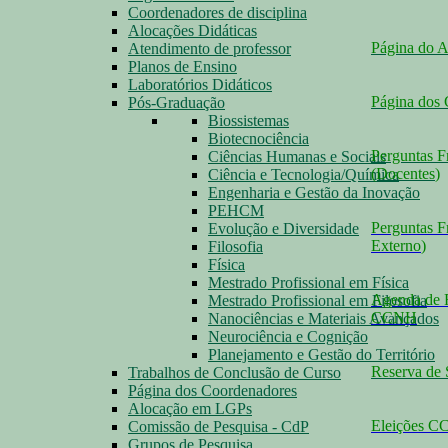
Coordenadores de disciplina
Alocações Didáticas
Página do 
Atendimento de professor
Planos de Ensino
Laboratórios Didáticos
Página dos
Pós-Graduação
Biossistemas
Biotecnociência
Perguntas F
Ciências Humanas e Sociais
(Docentes
)
Ciência e Tecnologia/Química
Engenharia e Gestão da Inovação
PEHCM
Perguntas F
Evolução e Diversidade
Externo
)
Filosofia
Física
Mestrado Profissional em Física
Agenda de 
Mestrado Profissional em Filosofia
CCNH
Nanociências e Materiais Avançados
Neurociência e Cognição
Planejamento e Gestão do Território
Reserva de 
Trabalhos de Conclusão de Curso
Página dos Coordenadores
Alocação em LGPs
Eleições 
Comissão de Pesquisa - CdP
Grupos de Pesquisa