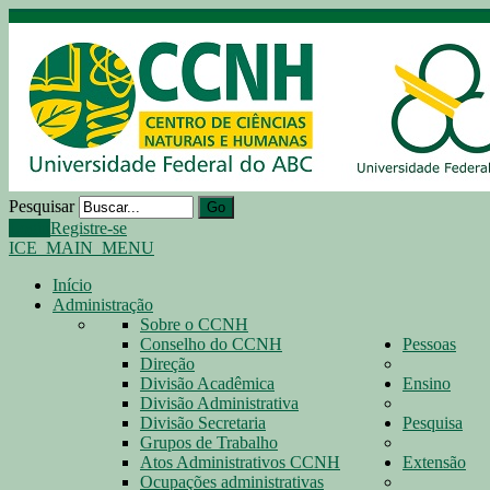
Pesquisar
Go
Login
Registre-se
ICE_MAIN_MENU
Início
Administração
Sobre o CCNH
Conselho do CCNH
Pessoas
Direção
Divisão Acadêmica
Ensino
Divisão Administrativa
Divisão Secretaria
Pesquisa
Grupos de Trabalho
Atos Administrativos CCNH
Extensão
Ocupações administrativas