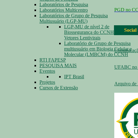
Laboratórios de Pesquisa
PGD no C
Laboratórios Multicentro
Laboratórios de Grupo de Pesquisa
Multiusuário (LGP-MU)
LGP-MU de nível 2 de
Social
Biossegurança do CCNH para
Vetores Lentivirais
Laboratório de Grupo de Pesquisa
multiusuário em Biologia Celular e
Comunicaç
Molecular (LMBCM) do CCNH
RTI FAPESP
PESQUISA MAIS
UFABC no 
Eventos
IPT Brasil
Projetos
Arquivo de 
Cursos de Extensão