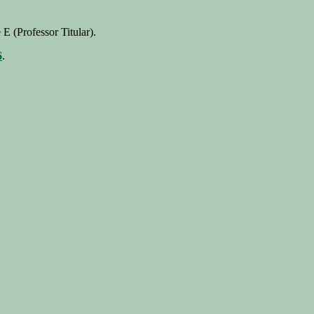
 (Professor Titular).
6
.