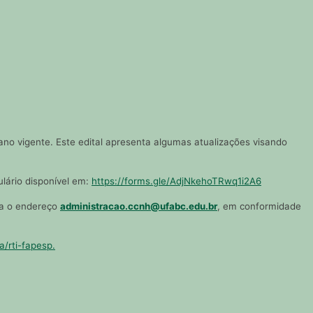
ano vigente. Este edital apresenta algumas atualizações visando
lário disponível em:
https://forms.gle/AdjNkehoTRwq1i2A6
a o endereço
administracao.ccnh@ufabc.edu.br
, em conformidade
a/rti-fapesp.