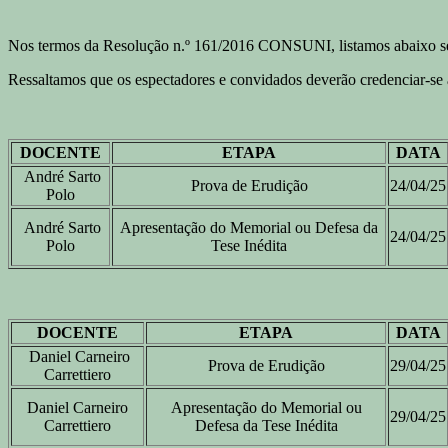
Nos termos da Resolução n.º 161/2016 CONSUNI, listamos abaixo sess
Ressaltamos que os espectadores e convidados deverão credenciar-se 
DOCENTE
ETAPA
DATA
André Sarto
Prova de Erudição
24/04/25
Polo
André Sarto
Apresentação do Memorial ou Defesa da
24/04/25
Polo
Tese Inédita
DOCENTE
ETAPA
DATA
Daniel Carneiro
Prova de Erudição
29/04/25
Carrettiero
Daniel Carneiro
Apresentação do Memorial ou
29/04/25
Carrettiero
Defesa da Tese Inédita