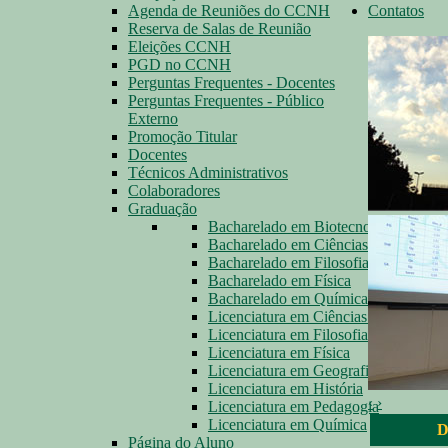
Agenda de Reuniões do CCNH
Contatos
Reserva de Salas de Reunião
Eleições CCNH
PGD no CCNH
Perguntas Frequentes - Docentes
Perguntas Frequentes - Público
Externo
Promoção Titular
Docentes
Técnicos Administrativos
Colaboradores
Graduação
Bacharelado em Biotecnologia
Bacharelado em Ciências Biológicas
Bacharelado em Filosofia
Bacharelado em Física
Bacharelado em Química
Licenciatura em Ciências Biológicas
Licenciatura em Filosofia
Licenciatura em Física
Licenciatura em Geografia
Licenciatura em História
‹
›
Licenciatura em Pedagogia
Licenciatura em Química
D
Página do Aluno