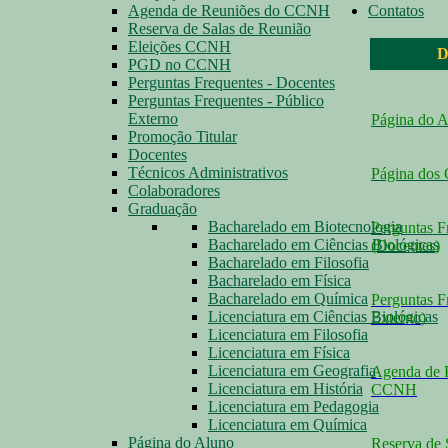
Agenda de Reuniões do CCNH
Contatos
Reserva de Salas de Reunião
Eleições CCNH
D
PGD no CCNH
Perguntas Frequentes - Docentes
Perguntas Frequentes - Público
Externo
Página do 
Promoção Titular
Docentes
Técnicos Administrativos
Página dos
Colaboradores
Graduação
Bacharelado em Biotecnologia
Perguntas F
Bacharelado em Ciências Biológicas
(Docentes
)
Bacharelado em Filosofia
Bacharelado em Física
Bacharelado em Química
Perguntas F
Licenciatura em Ciências Biológicas
Externo
)
Licenciatura em Filosofia
Licenciatura em Física
Licenciatura em Geografia
Agenda de 
Licenciatura em História
CCNH
Licenciatura em Pedagogia
Licenciatura em Química
Página do Aluno
Reserva de 