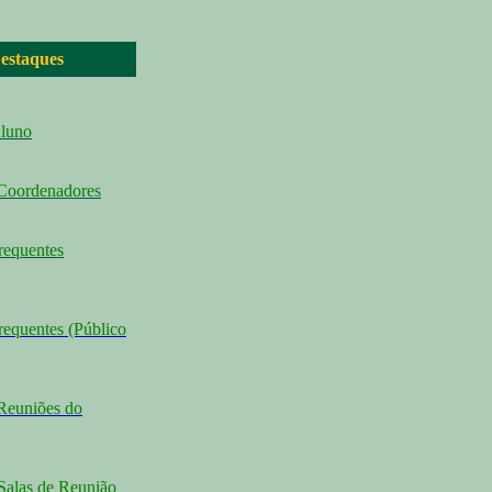
estaques
Aluno
 Coordenadores
requentes
requentes (Público
Reuniões do
Salas de Reunião