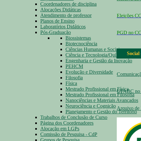
Coordenadores de disciplina
Alocações Didáticas
Atendimento de professor
Eleições 
Planos de Ensino
Laboratórios Didáticos
Pós-Graduação
PGD no C
Biossistemas
Biotecnociência
Ciências Humanas e Sociais
Social
Ciência e Tecnologia/Química
Engenharia e Gestão da Inovação
PEHCM
Evolução e Diversidade
Comunicaç
Filosofia
Física
Mestrado Profissional em Física
UFABC no 
Mestrado Profissional em Filosofia
Nanociências e Materiais Avançados
Neurociência e Cognição
Arquivo de 
Planejamento e Gestão do Território
Trabalhos de Conclusão de Curso
Página dos Coordenadores
Alocação em LGPs
Comissão de Pesquisa - CdP
Grupos de Pesquisa