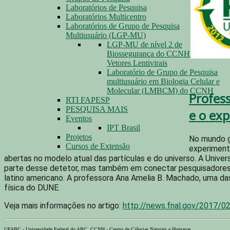
Laboratórios de Pesquisa
Laboratórios Multicentro
Laboratórios de Grupo de Pesquisa
Multiusuário (LGP-MU)
LGP-MU de nível 2 de
Biossegurança do CCNH para
Vetores Lentivirais
Laboratório de Grupo de Pesquisa
multiusuário em Biologia Celular e
Molecular (LMBCM) do CCNH
Profes
RTI FAPESP
PESQUISA MAIS
e o ex
Eventos
IPT Brasil
Projetos
No mundo gl
Cursos de Extensão
experiment
abertas no modelo atual das partículas e do universo. A Uni
parte desse detetor, mas também em conectar pesquisadores c
latino americano. A professora Ana Amelia B. Machado, uma da
física do DUNE.
Veja mais informações no artigo:
http://news.fnal.gov/2017/0
UFABC - Universidade Federal do ABC. CCNH - Centro de Ciências Naturais e Humanas.