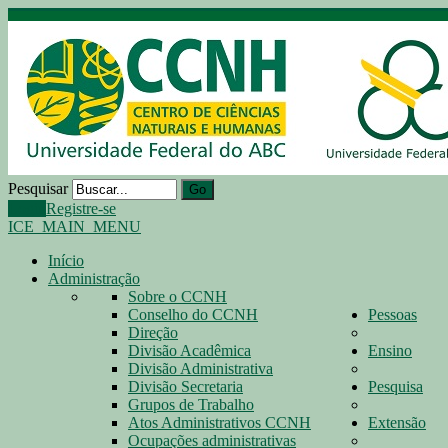
Pesquisar
Go
Login
Registre-se
ICE_MAIN_MENU
Início
Administração
Sobre o CCNH
Conselho do CCNH
Pessoas
Direção
Divisão Acadêmica
Ensino
Divisão Administrativa
Divisão Secretaria
Pesquisa
Grupos de Trabalho
Atos Administrativos CCNH
Extensão
Ocupações administrativas