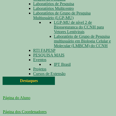
Laboratórios de Pesquisa
Laboratórios Multicentro
Laboratórios de Grupo de Pesquisa
Multiusuário (LGP-MU)
LGP-MU de nível 2 de
Biossegurança do CCNH para
Vetores Lentivirais
Laboratório de Grupo de Pesquisa
multiusuário em Biologia Celular e
Molecular (LMBCM) do CCNH
RTI FAPESP
PESQUISA MAIS
Eventos
IPT Brasil
Projetos
Cursos de Extensão
Destaques
Página do Aluno
Página dos Coordenadores