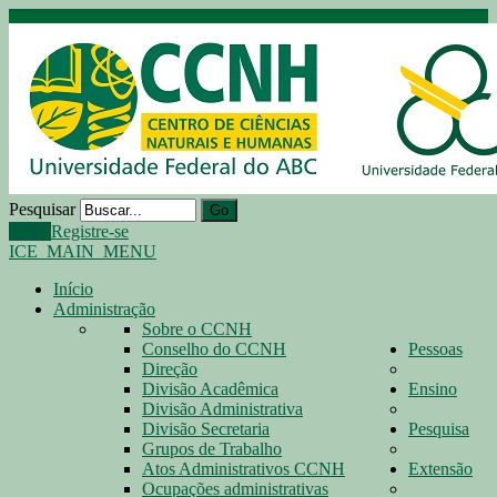
Pesquisar
Go
Login
Registre-se
ICE_MAIN_MENU
Início
Administração
Sobre o CCNH
Conselho do CCNH
Pessoas
Direção
Divisão Acadêmica
Ensino
Divisão Administrativa
Divisão Secretaria
Pesquisa
Grupos de Trabalho
Atos Administrativos CCNH
Extensão
Ocupações administrativas