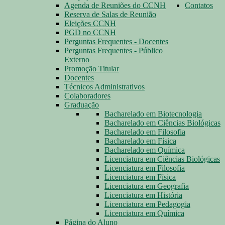
Agenda de Reuniões do CCNH
Contatos
Reserva de Salas de Reunião
Eleições CCNH
PGD no CCNH
Perguntas Frequentes - Docentes
Perguntas Frequentes - Público
Externo
Promoção Titular
Docentes
Técnicos Administrativos
Colaboradores
Graduação
Bacharelado em Biotecnologia
Bacharelado em Ciências Biológicas
Bacharelado em Filosofia
Bacharelado em Física
Bacharelado em Química
Licenciatura em Ciências Biológicas
Licenciatura em Filosofia
Licenciatura em Física
Licenciatura em Geografia
Licenciatura em História
Licenciatura em Pedagogia
Licenciatura em Química
Página do Aluno