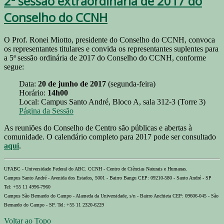
2ª sessão extraordinária de 2017 do
Conselho do CCNH
O Prof. Ronei Miotto, presidente do Conselho do CCNH, convoca
os representantes titulares e convida os representantes suplentes para
a 5ª sessão ordinária de 2017 do Conselho do CCNH, conforme
segue:
Data:
20 de junho de 2017
(segunda-feira)
Horário:
14h00
Local: Campus Santo André, Bloco A, sala 312-3 (Torre 3)
Página da Sessão
As reuniões do Conselho de Centro são públicas e abertas à
comunidade. O calendário completo para 2017 pode ser consultado
aqui
.
UFABC - Universidade Federal do ABC. CCNH - Centro de Ciências Naturais e Humanas.
Campus Santo André - Avenida dos Estados, 5001 - Bairro Bangu CEP: 09210-580 - Santo André - SP
Tel: +55 11 4996-7960
Campus São Bernardo do Campo - Alameda da Universidade, s/n - Bairro Anchieta CEP: 09606-045 - São
Bernardo do Campo - SP. Tel: +55 11 2320-6229
Voltar ao Topo