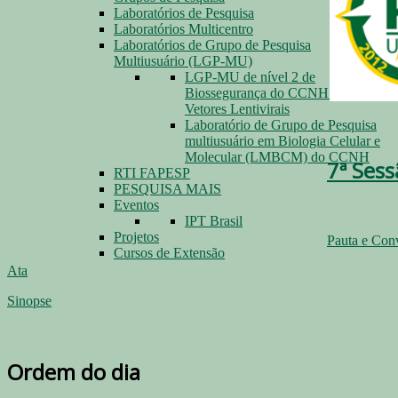
Laboratórios de Pesquisa
Laboratórios Multicentro
Laboratórios de Grupo de Pesquisa
Multiusuário (LGP-MU)
LGP-MU de nível 2 de
Biossegurança do CCNH para
Vetores Lentivirais
Laboratório de Grupo de Pesquisa
multiusuário em Biologia Celular e
Molecular (LMBCM) do CCNH
7ª Sess
RTI FAPESP
PESQUISA MAIS
Eventos
IPT Brasil
Projetos
Pauta e Con
Cursos de Extensão
Ata
Sinopse
Ordem do dia