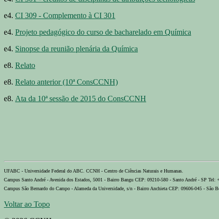
e4.
CI 309 - Complemento à CI 301
e4.
Projeto pedagógico do curso de bacharelado em Química
e4.
Sinopse da reunião plenária da Química
e8.
Relato
e8.
Relato anterior (10ª ConsCCNH)
e8.
Ata da 10ª sessão de 2015 do ConsCCNH
UFABC - Universidade Federal do ABC. CCNH - Centro de Ciências Naturais e Humanas.
Campus Santo André - Avenida dos Estados, 5001 - Bairro Bangu CEP: 09210-580 - Santo André - SP Tel:
Campus São Bernardo do Campo - Alameda da Universidade, s/n - Bairro Anchieta CEP: 09606-045 - São B
Voltar ao Topo