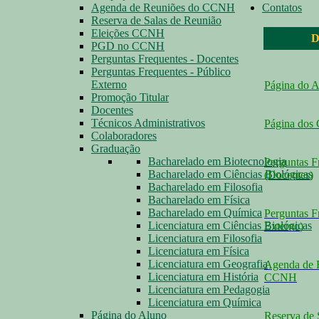
Agenda de Reuniões do CCNH
Contatos
Reserva de Salas de Reunião
Eleições CCNH
D
PGD no CCNH
Perguntas Frequentes - Docentes
Perguntas Frequentes - Público
Externo
Página do 
Promoção Titular
Docentes
Técnicos Administrativos
Página dos
Colaboradores
Graduação
Bacharelado em Biotecnologia
Perguntas F
Bacharelado em Ciências Biológicas
(Docentes
)
Bacharelado em Filosofia
Bacharelado em Física
Bacharelado em Química
Perguntas F
Licenciatura em Ciências Biológicas
Externo
)
Licenciatura em Filosofia
Licenciatura em Física
Licenciatura em Geografia
Agenda de 
Licenciatura em História
CCNH
Licenciatura em Pedagogia
Licenciatura em Química
Página do Aluno
Reserva de 