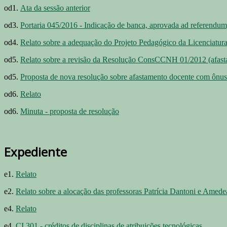
od1.
Ata da sessão anterior
od3.
Portaria 045/2016 - Indicação de banca, aprovada ad referendum, 
od4.
Relato sobre a adequação do Projeto Pedagógico da Licenciatur
od5.
Relato sobre a revisão da Resolução ConsCCNH 01/2012 (afas
od5.
Proposta de nova resolução sobre afastamento docente com ônus
od6.
Relato
od6.
Minuta - proposta de resolução
Expediente
e1.
Relato
e2.
Relato sobre a alocação das professoras Patrícia Dantoni e Amede
e4.
Relato
e4.
CI 301 - créditos de disciplinas de atribuições tecnológicas