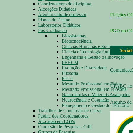
Coordenadores de disciplina
Alocações Didáticas
Atendimento de professor
Eleições 
Planos de Ensino
Laboratórios Didáticos
Pós-Graduação
PGD no C
Biossistemas
Biotecnociência
Ciências Humanas e Sociais
Social
Ciência e Tecnologia/Química
Engenharia e Gestão da Inovação
PEHCM
Evolução e Diversidade
Comunicaç
Filosofia
Física
Mestrado Profissional em Física
UFABC no 
Mestrado Profissional em Filosofia
Nanociências e Materiais Avançados
Neurociência e Cognição
Arquivo de 
Planejamento e Gestão do Território
Trabalhos de Conclusão de Curso
Página dos Coordenadores
Alocação em LGPs
Comissão de Pesquisa - CdP
Grupos de Pesquisa