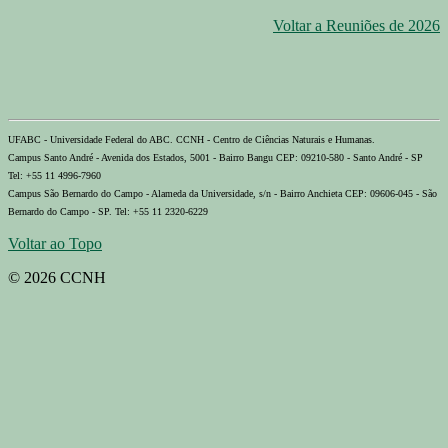
Voltar a Reuniões de 2026
UFABC - Universidade Federal do ABC. CCNH - Centro de Ciências Naturais e Humanas.
Campus Santo André - Avenida dos Estados, 5001 - Bairro Bangu CEP: 09210-580 - Santo André - SP
Tel: +55 11 4996-7960
Campus São Bernardo do Campo - Alameda da Universidade, s/n - Bairro Anchieta CEP: 09606-045 - São
Bernardo do Campo - SP. Tel: +55 11 2320-6229
Voltar ao Topo
© 2026 CCNH