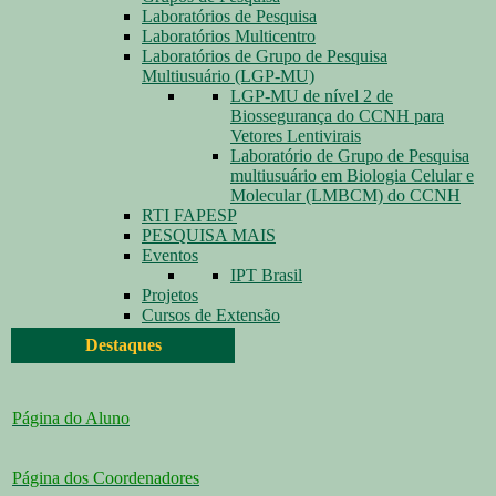
Laboratórios de Pesquisa
Laboratórios Multicentro
Laboratórios de Grupo de Pesquisa
Multiusuário (LGP-MU)
LGP-MU de nível 2 de
Biossegurança do CCNH para
Vetores Lentivirais
Laboratório de Grupo de Pesquisa
multiusuário em Biologia Celular e
Molecular (LMBCM) do CCNH
RTI FAPESP
PESQUISA MAIS
Eventos
IPT Brasil
Projetos
Cursos de Extensão
Destaques
Página do Aluno
Página dos Coordenadores