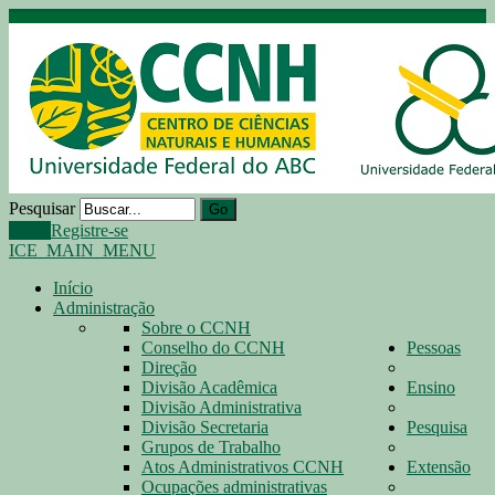
Pesquisar
Go
Login
Registre-se
ICE_MAIN_MENU
Início
Administração
Sobre o CCNH
Conselho do CCNH
Pessoas
Direção
Divisão Acadêmica
Ensino
Divisão Administrativa
Divisão Secretaria
Pesquisa
Grupos de Trabalho
Atos Administrativos CCNH
Extensão
Ocupações administrativas