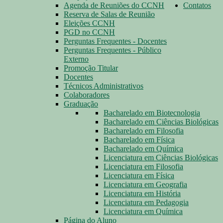
Agenda de Reuniões do CCNH
Contatos
Reserva de Salas de Reunião
Eleições CCNH
PGD no CCNH
Perguntas Frequentes - Docentes
Perguntas Frequentes - Público
Externo
Promoção Titular
Docentes
Técnicos Administrativos
Colaboradores
Graduação
Bacharelado em Biotecnologia
Bacharelado em Ciências Biológicas
Bacharelado em Filosofia
Bacharelado em Física
Bacharelado em Química
Licenciatura em Ciências Biológicas
Licenciatura em Filosofia
Licenciatura em Física
Licenciatura em Geografia
Licenciatura em História
Licenciatura em Pedagogia
Licenciatura em Química
Página do Aluno