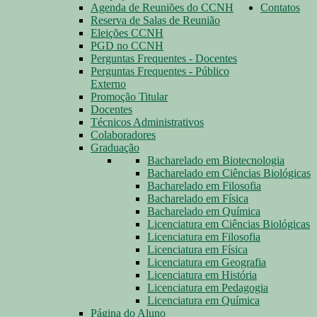
Agenda de Reuniões do CCNH
Contatos
Reserva de Salas de Reunião
Eleições CCNH
PGD no CCNH
Perguntas Frequentes - Docentes
Perguntas Frequentes - Público
Externo
Promoção Titular
Docentes
Técnicos Administrativos
Colaboradores
Graduação
Bacharelado em Biotecnologia
Bacharelado em Ciências Biológicas
Bacharelado em Filosofia
Bacharelado em Física
Bacharelado em Química
Licenciatura em Ciências Biológicas
Licenciatura em Filosofia
Licenciatura em Física
Licenciatura em Geografia
Licenciatura em História
Licenciatura em Pedagogia
Licenciatura em Química
Página do Aluno