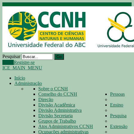
Pesquisar
Go
Login
Registre-se
ICE_MAIN_MENU
Início
Administração
Sobre o CCNH
Conselho do CCNH
Pessoas
Direção
Divisão Acadêmica
Ensino
Divisão Administrativa
Divisão Secretaria
Pesquisa
Grupos de Trabalho
Atos Administrativos CCNH
Extensão
Ocupações administrativas