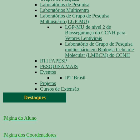
Laboratórios de Pesquisa
Laboratórios Multicentro
Laboratórios de Grupo de Pesquisa
Multiusuário (LGP-MU)
LGP-MU de nível 2 de
Biossegurança do CCNH para
Vetores Lentivirais
Laboratório de Grupo de Pesquisa
multiusuário em Biologia Celular e
Molecular (LMBCM) do CCNH
RTI FAPESP
PESQUISA MAIS
Eventos
IPT Brasil
Projetos
Cursos de Extensão
Destaques
Página do Aluno
Página dos Coordenadores