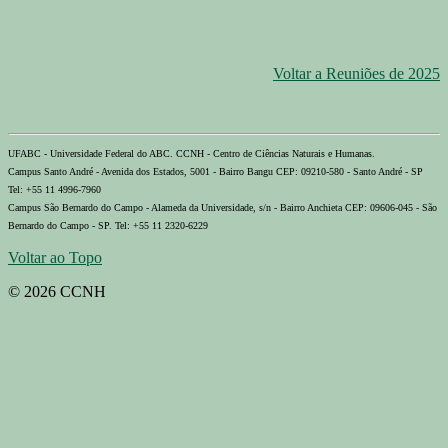
Voltar a Reuniões de 2025
UFABC - Universidade Federal do ABC. CCNH - Centro de Ciências Naturais e Humanas.
Campus Santo André - Avenida dos Estados, 5001 - Bairro Bangu CEP: 09210-580 - Santo André - SP
Tel: +55 11 4996-7960
Campus São Bernardo do Campo - Alameda da Universidade, s/n - Bairro Anchieta CEP: 09606-045 - São
Bernardo do Campo - SP. Tel: +55 11 2320-6229
Voltar ao Topo
© 2026 CCNH