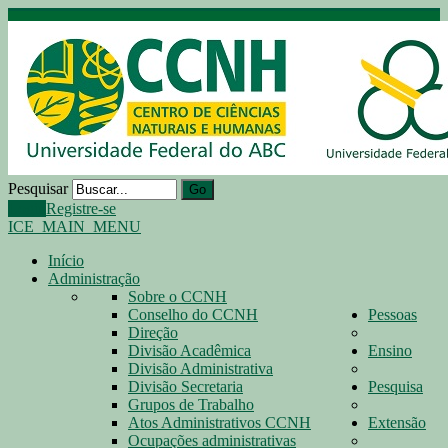
Pesquisar
Go
Login
Registre-se
ICE_MAIN_MENU
Início
Administração
Sobre o CCNH
Conselho do CCNH
Pessoas
Direção
Divisão Acadêmica
Ensino
Divisão Administrativa
Divisão Secretaria
Pesquisa
Grupos de Trabalho
Atos Administrativos CCNH
Extensão
Ocupações administrativas