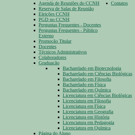
Agenda de Reuniões do CCNH
Contatos
Reserva de Salas de Reunião
Eleições CCNH
PGD no CCNH
Perguntas Frequentes - Docentes
Perguntas Frequentes - Público
Externo
Promoção Titular
Docentes
Técnicos Administrativos
Colaboradores
Graduação
Bacharelado em Biotecnologia
Bacharelado em Ciências Biológicas
Bacharelado em Filosofia
Bacharelado em Física
Bacharelado em Química
Licenciatura em Ciências Biológicas
Licenciatura em Filosofia
Licenciatura em Física
Licenciatura em Geografia
Licenciatura em História
Licenciatura em Pedagogia
Licenciatura em Química
Página do Aluno