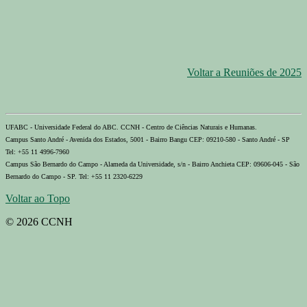
Voltar a Reuniões de 2025
UFABC - Universidade Federal do ABC. CCNH - Centro de Ciências Naturais e Humanas.
Campus Santo André - Avenida dos Estados, 5001 - Bairro Bangu CEP: 09210-580 - Santo André - SP
Tel: +55 11 4996-7960
Campus São Bernardo do Campo - Alameda da Universidade, s/n - Bairro Anchieta CEP: 09606-045 - São
Bernardo do Campo - SP. Tel: +55 11 2320-6229
Voltar ao Topo
© 2026 CCNH