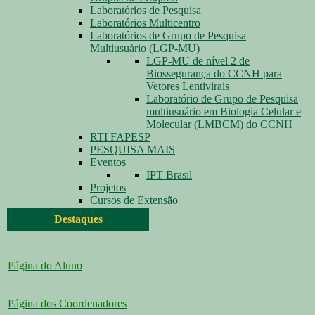
Laboratórios de Pesquisa
Laboratórios Multicentro
Laboratórios de Grupo de Pesquisa
Multiusuário (LGP-MU)
LGP-MU de nível 2 de
Biossegurança do CCNH para
Vetores Lentivirais
Laboratório de Grupo de Pesquisa
multiusuário em Biologia Celular e
Molecular (LMBCM) do CCNH
RTI FAPESP
PESQUISA MAIS
Eventos
IPT Brasil
Projetos
Cursos de Extensão
Destaques
Página do Aluno
Página dos Coordenadores