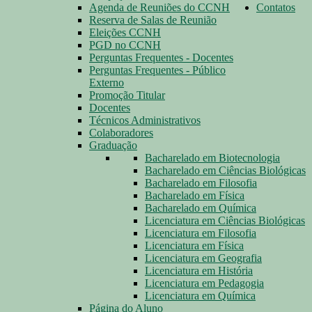
Agenda de Reuniões do CCNH
Contatos
Reserva de Salas de Reunião
Eleições CCNH
PGD no CCNH
Perguntas Frequentes - Docentes
Perguntas Frequentes - Público
Externo
Promoção Titular
Docentes
Técnicos Administrativos
Colaboradores
Graduação
Bacharelado em Biotecnologia
Bacharelado em Ciências Biológicas
Bacharelado em Filosofia
Bacharelado em Física
Bacharelado em Química
Licenciatura em Ciências Biológicas
Licenciatura em Filosofia
Licenciatura em Física
Licenciatura em Geografia
Licenciatura em História
Licenciatura em Pedagogia
Licenciatura em Química
Página do Aluno