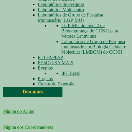
Laboratórios de Pesquisa
Laboratórios Multicentro
Laboratórios de Grupo de Pesquisa
Multiusuário (LGP-MU)
LGP-MU de nível 2 de
Biossegurança do CCNH para
Vetores Lentivirais
Laboratório de Grupo de Pesquisa
multiusuário em Biologia Celular e
Molecular (LMBCM) do CCNH
RTI FAPESP
PESQUISA MAIS
Eventos
IPT Brasil
Projetos
Cursos de Extensão
Destaques
Página do Aluno
Página dos Coordenadores