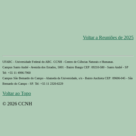
Voltar a Reuniões de 2025
UFABC - Universidade Federal do ABC. CCNH - Centro de Ciências Naturais e Humanas.
Campus Santo André - Avenida dos Estados, 5001 - Bairro Bangu CEP: 09210-580 - Santo André - SP
Tel: +55 11 4996-7960
Campus São Bernardo do Campo - Alameda da Universidade, s/n - Bairro Anchieta CEP: 09606-045 - São
Bernardo do Campo - SP. Tel: +55 11 2320-6229
Voltar ao Topo
© 2026 CCNH