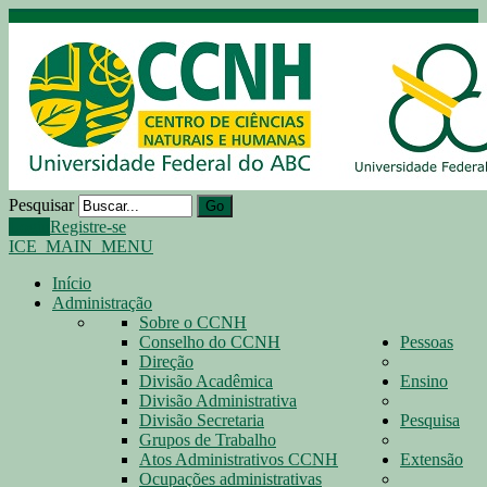
Pesquisar
Go
Login
Registre-se
ICE_MAIN_MENU
Início
Administração
Sobre o CCNH
Conselho do CCNH
Pessoas
Direção
Divisão Acadêmica
Ensino
Divisão Administrativa
Divisão Secretaria
Pesquisa
Grupos de Trabalho
Atos Administrativos CCNH
Extensão
Ocupações administrativas