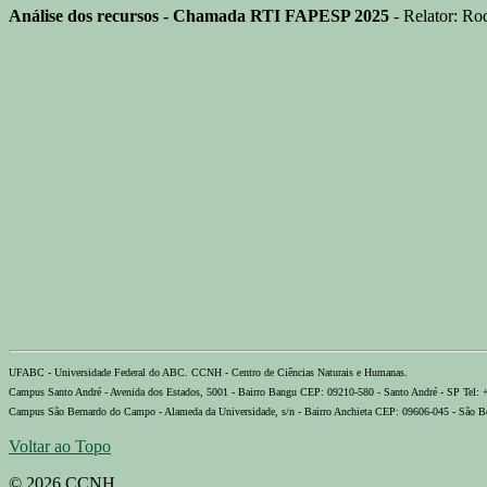
Análise dos recursos - Chamada RTI FAPESP 2025
- Relator: Ro
UFABC - Universidade Federal do ABC. CCNH - Centro de Ciências Naturais e Humanas.
Campus Santo André - Avenida dos Estados, 5001 - Bairro Bangu CEP: 09210-580 - Santo André - SP Tel:
Campus São Bernardo do Campo - Alameda da Universidade, s/n - Bairro Anchieta CEP: 09606-045 - São B
Voltar ao Topo
© 2026 CCNH