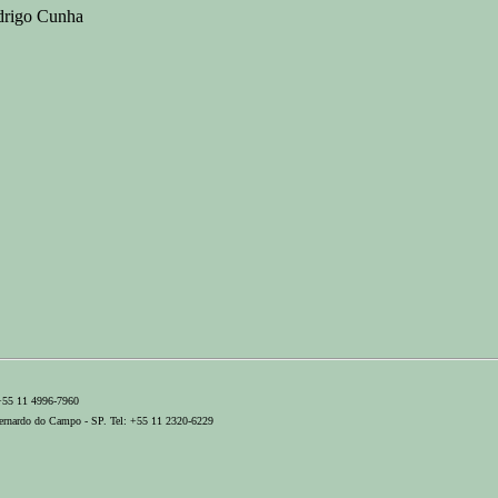
drigo Cunha
 +55 11 4996-7960
ernardo do Campo - SP. Tel: +55 11 2320-6229