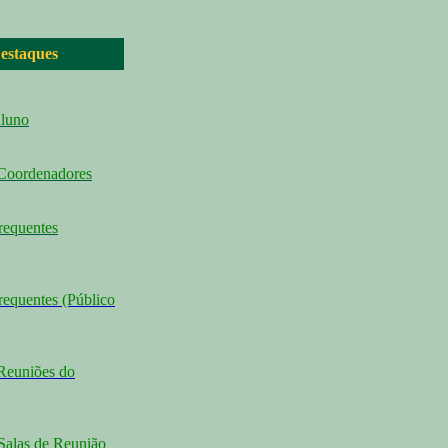
estaques
Aluno
 Coordenadores
requentes
requentes (Público
Reuniões do
Salas de Reunião