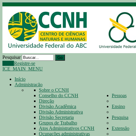
Pesquisar
Go
Login
Registre-se
ICE_MAIN_MENU
Início
Administração
Sobre o CCNH
Conselho do CCNH
Pessoas
Direção
Divisão Acadêmica
Ensino
Divisão Administrativa
Divisão Secretaria
Pesquisa
Grupos de Trabalho
Atos Administrativos CCNH
Extensão
Ocupações administrativas