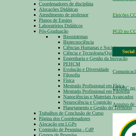
Coordenadores de disciplina
Alocações Didáticas
Atendimento de professor
Eleições 
Planos de Ensino
Laboratórios Didáticos
Pós-Graduação
PGD no C
Biossistemas
Biotecnociência
Ciências Humanas e Sociais
Social
Ciência e Tecnologia/Química
Engenharia e Gestão da Inovação
PEHCM
Evolução e Diversidade
Comunicaç
Filosofia
Física
Mestrado Profissional em Física
UFABC no 
Mestrado Profissional em Filosofia
Nanociências e Materiais Avançados
Neurociência e Cognição
Arquivo de 
Planejamento e Gestão do Território
Trabalhos de Conclusão de Curso
Página dos Coordenadores
Alocação em LGPs
Comissão de Pesquisa - CdP
Grupos de Pesquisa