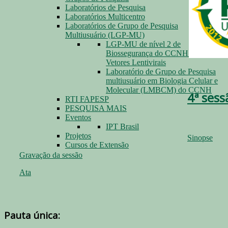
Laboratórios de Pesquisa
Laboratórios Multicentro
Laboratórios de Grupo de Pesquisa
Multiusuário (LGP-MU)
LGP-MU de nível 2 de
Biossegurança do CCNH para
Vetores Lentivirais
Laboratório de Grupo de Pesquisa
multiusuário em Biologia Celular e
Molecular (LMBCM) do CCNH
4ª sess
RTI FAPESP
PESQUISA MAIS
Eventos
IPT Brasil
Projetos
Sinopse
Cursos de Extensão
Gravação da sessão
Ata
Pauta única: