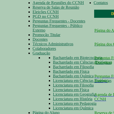
Agenda de Reuniões do CCNH
Contatos
Reserva de Salas de Reunião
Eleições CCNH
D
PGD no CCNH
Perguntas Frequentes - Docentes
Perguntas Frequentes - Público
Externo
Página do 
Promoção Titular
Docentes
Técnicos Administrativos
Página dos
Colaboradores
Graduação
Bacharelado em Biotecnologia
Perguntas F
Bacharelado em Ciências Biológicas
(Docentes
)
Bacharelado em Filosofia
Bacharelado em Física
Bacharelado em Química
Perguntas F
Licenciatura em Ciências Biológicas
Externo
)
Licenciatura em Filosofia
Licenciatura em Física
Licenciatura em Geografia
Agenda de 
Licenciatura em História
CCNH
Licenciatura em Pedagogia
Licenciatura em Química
Página do Aluno
Reserva de 