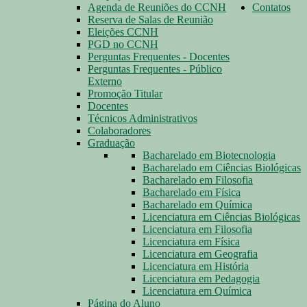
Agenda de Reuniões do CCNH
Contatos
Reserva de Salas de Reunião
Eleições CCNH
PGD no CCNH
Perguntas Frequentes - Docentes
Perguntas Frequentes - Público
Externo
Promoção Titular
Docentes
Técnicos Administrativos
Colaboradores
Graduação
Bacharelado em Biotecnologia
Bacharelado em Ciências Biológicas
Bacharelado em Filosofia
Bacharelado em Física
Bacharelado em Química
Licenciatura em Ciências Biológicas
Licenciatura em Filosofia
Licenciatura em Física
Licenciatura em Geografia
Licenciatura em História
Licenciatura em Pedagogia
Licenciatura em Química
Página do Aluno