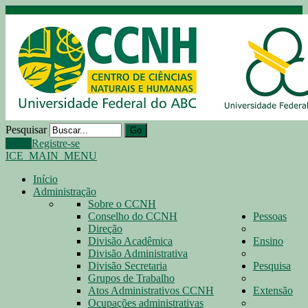
Pesquisar
Go
Login
Registre-se
ICE_MAIN_MENU
Início
Administração
Sobre o CCNH
Conselho do CCNH
Pessoas
Direção
Divisão Acadêmica
Ensino
Divisão Administrativa
Divisão Secretaria
Pesquisa
Grupos de Trabalho
Atos Administrativos CCNH
Extensão
Ocupações administrativas