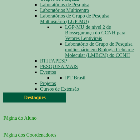
Laboratórios de Pesquisa
Laboratórios Multicentro
Laboratórios de Grupo de Pesquisa
Multiusuário (LGP-MU)
LGP-MU de nível 2 de
Biossegurança do CCNH para
Vetores Lentivirais
Laboratório de Grupo de Pesquisa
multiusuário em Biologia Celular e
Molecular (LMBCM) do CCNH
RTI FAPESP
PESQUISA MAIS
Eventos
IPT Brasil
Projetos
Cursos de Extensão
Destaques
Página do Aluno
Página dos Coordenadores