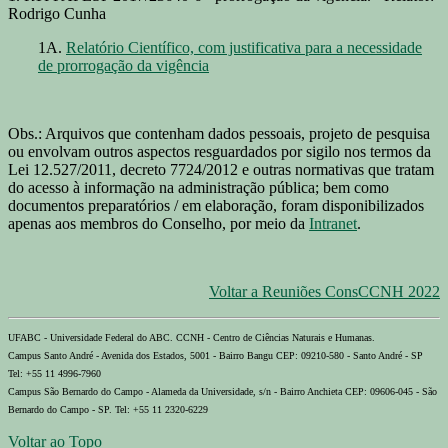
Rodrigo Cunha
1A.
Relatório Científico, com justificativa para a necessidade
de prorrogação da vigência
Obs.: Arquivos que contenham dados pessoais, projeto de pesquisa
ou envolvam outros aspectos resguardados por sigilo nos termos da
Lei 12.527/2011, decreto 7724/2012 e outras normativas que tratam
do acesso à informação na administração pública; bem como
documentos preparatórios / em elaboração, foram disponibilizados
apenas aos membros do Conselho, por meio da
Intranet
.
Voltar a Reuniões ConsCCNH 2022
UFABC - Universidade Federal do ABC. CCNH - Centro de Ciências Naturais e Humanas.
Campus Santo André - Avenida dos Estados, 5001 - Bairro Bangu CEP: 09210-580 - Santo André - SP
Tel: +55 11 4996-7960
Campus São Bernardo do Campo - Alameda da Universidade, s/n - Bairro Anchieta CEP: 09606-045 - São
Bernardo do Campo - SP. Tel: +55 11 2320-6229
Voltar ao Topo