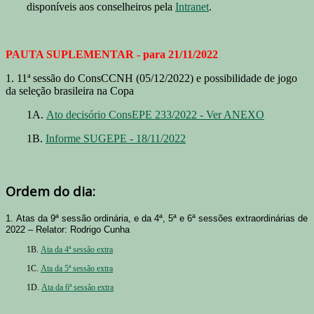
disponíveis aos conselheiros pela
Intranet
.
PAUTA SUPLEMENTAR - para 21/11/2022
1. 11ª sessão do ConsCCNH (05/12/2022) e possibilidade de jogo
da seleção brasileira na Copa
1A.
Ato decisório ConsEPE 233/2022 - Ver ANEXO
1B.
Informe SUGEPE - 18/11/2022
Ordem do dia:
1. Atas da 9ª sessão ordinária, e da 4ª, 5ª e 6ª sessões extraordinárias de
2022 – Relator: Rodrigo Cunha
1B.
Ata da 4ª sessão extra
1C.
Ata da 5ª sessão extra
1D.
Ata da 6ª sessão extra