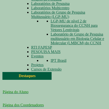
Laboratórios de Pesquisa
Laboratórios Multicentro
Laboratórios de Grupo de Pesquisa
Multiusuário (LGP-MU)
LGP-MU de nível 2 de
Biossegurança do CCNH para
Vetores Lentivirais
Laboratório de Grupo de Pesquisa
multiusuário em Biologia Celular e
Molecular (LMBCM) do CCNH
RTI FAPESP
PESQUISA MAIS
Eventos
IPT Brasil
Projetos
Cursos de Extensão
Destaques
Página do Aluno
Página dos Coordenadores