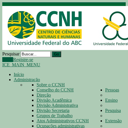
Pesquisar
Go
Login
Registre-se
ICE_MAIN_MENU
Início
Administração
Sobre o CCNH
Conselho do CCNH
Pessoas
Direção
Divisão Acadêmica
Ensino
Divisão Administrativa
Divisão Secretaria
Pesquisa
Grupos de Trabalho
Atos Administrativos CCNH
Extensão
Ocupações administrativas