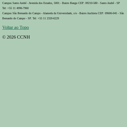
Campus Santo André - Avenida dos Estados, 5001 - Bairro Bangu CEP: 09210-580 - Santo André - SP
Tel: +55 11 4996-7960
Campus São Bernardo do Campo - Alameda da Universidade, s/n - Bairro Anchieta CEP: 09606-045 - São
Bernardo do Campo - SP. Tel: +55 11 2320-6229
Voltar ao Topo
© 2026 CCNH