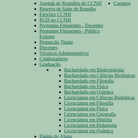
Agenda de Reuniões do CCNH
Contatos
Reserva de Salas de Reunião
Eleições CCNH
PGD no CCNH
Perguntas Frequentes - Docentes
Perguntas Frequentes - Público
Externo
Promoção Titular
Docentes
Técnicos Administrativos
Colaboradores
Graduação
Bacharelado em Biotecnologia
Bacharelado em Ciências Biológicas
Bacharelado em Filosofia
Bacharelado em Física
Bacharelado em Química
Licenciatura em Ciências Biológicas
Licenciatura em Filosofia
Licenciatura em Física
Licenciatura em Geografia
Licenciatura em História
Licenciatura em Pedagogia
Licenciatura em Química
Página do Aluno