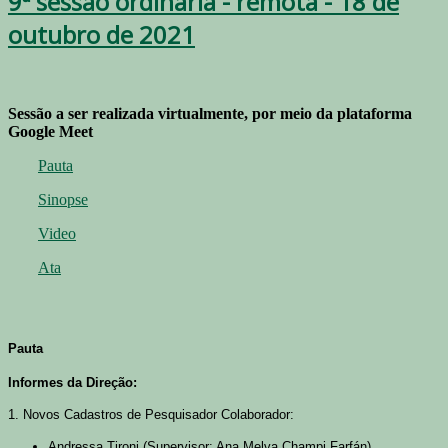
9ª sessão ordinária - remota - 18 de
outubro de 2021
Sessão a ser realizada virtualmente, por meio da plataforma
Google Meet
Pauta
Sinopse
Video
Ata
Pauta
Informes da Direção:
1. Novos Cadastros de Pesquisador Colaborador:
Andressa Tironi (Supervisor: Ana Melva Champi Farfán)