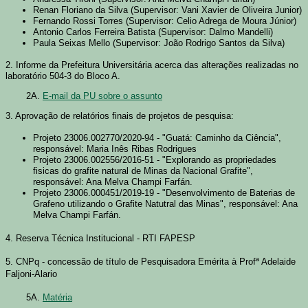
Renan Floriano da Silva (Supervisor: Vani Xavier de Oliveira Junior)
Fernando Rossi Torres (Supervisor: Celio Adrega de Moura Júnior)
Antonio Carlos Ferreira Batista (Supervisor: Dalmo Mandelli)
Paula Seixas Mello (Supervisor: João Rodrigo Santos da Silva)
2. Informe da Prefeitura Universitária acerca das alterações realizadas no
laboratório 504-3 do Bloco A.
2A.
E-mail da PU sobre o assunto
3. Aprovação de relatórios finais de projetos de pesquisa:
Projeto 23006.002770/2020-94 - "Guatá: Caminho da Ciência",
responsável: Maria Inês Ribas Rodrigues
Projeto 23006.002556/2016-51 - "Explorando as propriedades
fisicas do grafite natural de Minas da Nacional Grafite",
responsável: Ana Melva Champi Farfán.
Projeto 23006.000451/2019-19 - "Desenvolvimento de Baterias de
Grafeno utilizando o Grafite Natutral das Minas", responsável: Ana
Melva Champi Farfán.
4. Reserva Técnica Institucional - RTI FAPESP
5. CNPq - concessão de título de Pesquisadora Emérita à Profª Adelaide
Faljoni-Alario
5A.
Matéria