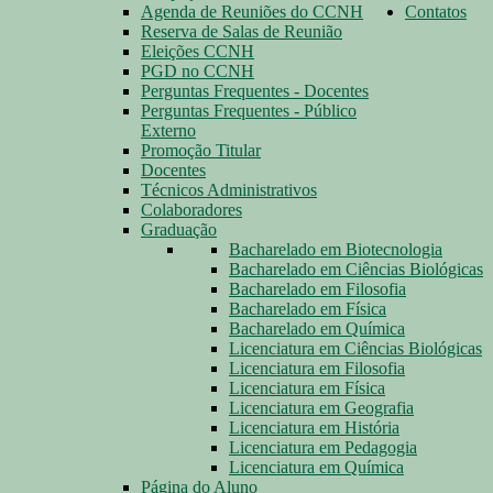
Agenda de Reuniões do CCNH
Contatos
Reserva de Salas de Reunião
Eleições CCNH
PGD no CCNH
Perguntas Frequentes - Docentes
Perguntas Frequentes - Público
Externo
Promoção Titular
Docentes
Técnicos Administrativos
Colaboradores
Graduação
Bacharelado em Biotecnologia
Bacharelado em Ciências Biológicas
Bacharelado em Filosofia
Bacharelado em Física
Bacharelado em Química
Licenciatura em Ciências Biológicas
Licenciatura em Filosofia
Licenciatura em Física
Licenciatura em Geografia
Licenciatura em História
Licenciatura em Pedagogia
Licenciatura em Química
Página do Aluno