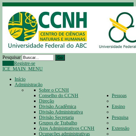
Pesquisar
Go
Login
Registre-se
ICE_MAIN_MENU
Início
Administração
Sobre o CCNH
Conselho do CCNH
Pessoas
Direção
Divisão Acadêmica
Ensino
Divisão Administrativa
Divisão Secretaria
Pesquisa
Grupos de Trabalho
Atos Administrativos CCNH
Extensão
Ocupações administrativas