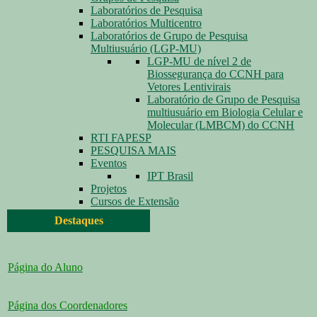
Laboratórios de Pesquisa
Laboratórios Multicentro
Laboratórios de Grupo de Pesquisa
Multiusuário (LGP-MU)
LGP-MU de nível 2 de
Biossegurança do CCNH para
Vetores Lentivirais
Laboratório de Grupo de Pesquisa
multiusuário em Biologia Celular e
Molecular (LMBCM) do CCNH
RTI FAPESP
PESQUISA MAIS
Eventos
IPT Brasil
Projetos
Cursos de Extensão
Destaques
Página do Aluno
Página dos Coordenadores