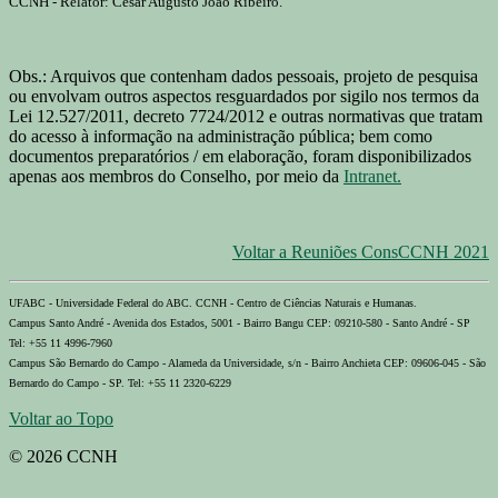
CCNH - Relator: César Augusto João Ribeiro.
Obs.: Arquivos que contenham dados pessoais, projeto de pesquisa
ou envolvam outros aspectos resguardados por sigilo nos termos da
Lei 12.527/2011, decreto 7724/2012 e outras normativas que tratam
do acesso à informação na administração pública; bem como
documentos preparatórios / em elaboração, foram disponibilizados
apenas aos membros do Conselho, por meio da
Intranet.
Voltar a Reuniões ConsCCNH 2021
UFABC - Universidade Federal do ABC. CCNH - Centro de Ciências Naturais e Humanas.
Campus Santo André - Avenida dos Estados, 5001 - Bairro Bangu CEP: 09210-580 - Santo André - SP
Tel: +55 11 4996-7960
Campus São Bernardo do Campo - Alameda da Universidade, s/n - Bairro Anchieta CEP: 09606-045 - São
Bernardo do Campo - SP. Tel: +55 11 2320-6229
Voltar ao Topo
© 2026 CCNH