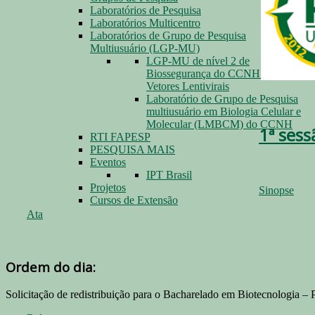
Laboratórios de Pesquisa
Laboratórios Multicentro
Laboratórios de Grupo de Pesquisa
Multiusuário (LGP-MU)
LGP-MU de nível 2 de
Biossegurança do CCNH para
Vetores Lentivirais
Laboratório de Grupo de Pesquisa
multiusuário em Biologia Celular e
Molecular (LMBCM) do CCNH
1ª sess
RTI FAPESP
PESQUISA MAIS
Eventos
IPT Brasil
Projetos
Sinopse
Cursos de Extensão
Ata
Ordem do dia:
Solicitação de redistribuição para o Bacharelado em Biotecnologia – P