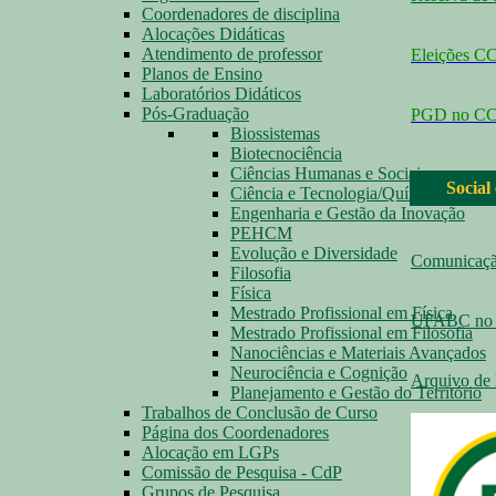
Coordenadores de disciplina
Alocações Didáticas
Atendimento de professor
Eleições 
Planos de Ensino
Laboratórios Didáticos
Pós-Graduação
PGD no C
Biossistemas
Biotecnociência
Ciências Humanas e Sociais
Social
Ciência e Tecnologia/Química
Engenharia e Gestão da Inovação
PEHCM
Evolução e Diversidade
Comunicaç
Filosofia
Física
Mestrado Profissional em Física
UFABC no 
Mestrado Profissional em Filosofia
Nanociências e Materiais Avançados
Neurociência e Cognição
Arquivo de 
Planejamento e Gestão do Território
Trabalhos de Conclusão de Curso
Página dos Coordenadores
Alocação em LGPs
Comissão de Pesquisa - CdP
Grupos de Pesquisa