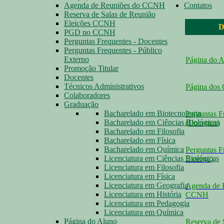
Agenda de Reuniões do CCNH
Contatos
Reserva de Salas de Reunião
Eleições CCNH
D
PGD no CCNH
Perguntas Frequentes - Docentes
Perguntas Frequentes - Público
Externo
Página do 
Promoção Titular
Docentes
Técnicos Administrativos
Página dos
Colaboradores
Graduação
Bacharelado em Biotecnologia
Perguntas F
Bacharelado em Ciências Biológicas
(Docentes
)
Bacharelado em Filosofia
Bacharelado em Física
Bacharelado em Química
Perguntas F
Licenciatura em Ciências Biológicas
Externo
)
Licenciatura em Filosofia
Licenciatura em Física
Licenciatura em Geografia
Agenda de 
Licenciatura em História
CCNH
Licenciatura em Pedagogia
Licenciatura em Química
Página do Aluno
Reserva de 