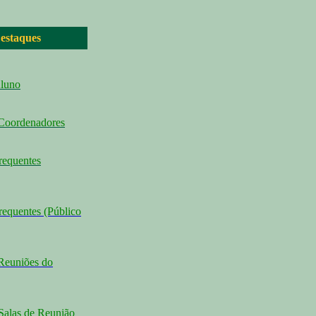
estaques
Aluno
 Coordenadores
requentes
requentes (Público
Reuniões do
Salas de Reunião