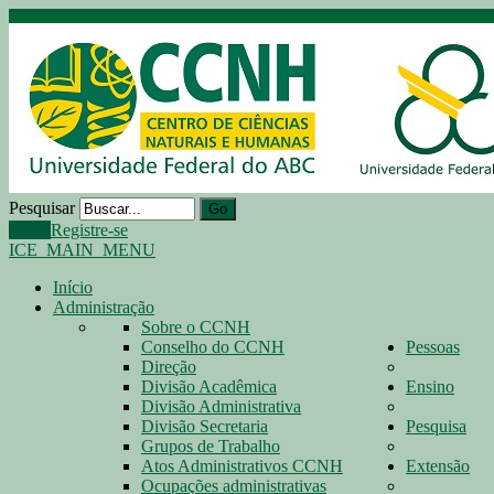
Pesquisar
Go
Login
Registre-se
ICE_MAIN_MENU
Início
Administração
Sobre o CCNH
Conselho do CCNH
Pessoas
Direção
Divisão Acadêmica
Ensino
Divisão Administrativa
Divisão Secretaria
Pesquisa
Grupos de Trabalho
Atos Administrativos CCNH
Extensão
Ocupações administrativas