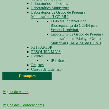
Laboratórios de Pesquisa
Laboratórios Multicentro
Laboratórios de Grupo de Pesquisa
Multiusuário (LGP-MU)
LGP-MU de nível 2 de
Biossegurança do CCNH para
Vetores Lentivirais
Laboratório de Grupo de Pesquisa
multiusuário em Biologia Celular e
Molecular (LMBCM) do CCNH
RTI FAPESP
PESQUISA MAIS
Eventos
IPT Brasil
Projetos
Cursos de Extensão
Destaques
Página do Aluno
Página dos Coordenadores