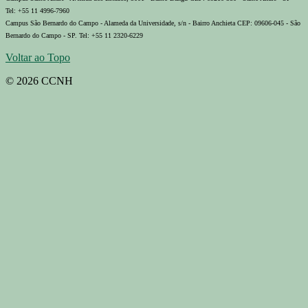
Tel: +55 11 4996-7960
Campus São Bernardo do Campo - Alameda da Universidade, s/n - Bairro Anchieta CEP: 09606-045 - São
Bernardo do Campo - SP. Tel: +55 11 2320-6229
Voltar ao Topo
© 2026 CCNH