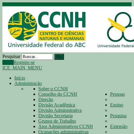
Pesquisar
Go
Login
Registre-se
ICE_MAIN_MENU
Início
Administração
Sobre o CCNH
Conselho do CCNH
Pessoas
Direção
Divisão Acadêmica
Ensino
Divisão Administrativa
Divisão Secretaria
Pesquisa
Grupos de Trabalho
Atos Administrativos CCNH
Extensão
Ocupações administrativas