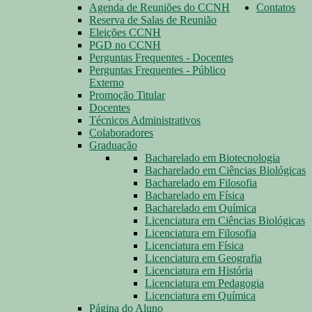
Agenda de Reuniões do CCNH
Contatos
Reserva de Salas de Reunião
Eleições CCNH
PGD no CCNH
Perguntas Frequentes - Docentes
Perguntas Frequentes - Público
Externo
Promoção Titular
Docentes
Técnicos Administrativos
Colaboradores
Graduação
Bacharelado em Biotecnologia
Bacharelado em Ciências Biológicas
Bacharelado em Filosofia
Bacharelado em Física
Bacharelado em Química
Licenciatura em Ciências Biológicas
Licenciatura em Filosofia
Licenciatura em Física
Licenciatura em Geografia
Licenciatura em História
Licenciatura em Pedagogia
Licenciatura em Química
Página do Aluno