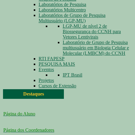
Laboratórios de Pesquisa
Laboratórios Multicentro
Laboratórios de Grupo de Pesquisa
Multiusuário (LGP-MU)
LGP-MU de nível 2 de
Biossegurança do CCNH para
Vetores Lentivirais
Laboratório de Grupo de Pesquisa
multiusuário em Biologia Celular e
Molecular (LMBCM) do CCNH
RTI FAPESP
PESQUISA MAIS
Eventos
IPT Brasil
Projetos
Cursos de Extensão
Destaques
Página do Aluno
Página dos Coordenadores