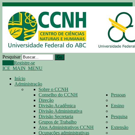
Pesquisar
Go
Login
Registre-se
ICE_MAIN_MENU
Início
Administração
Sobre o CCNH
Conselho do CCNH
Pessoas
Direção
Divisão Acadêmica
Ensino
Divisão Administrativa
Divisão Secretaria
Pesquisa
Grupos de Trabalho
Atos Administrativos CCNH
Extensão
Ocupações administrativas