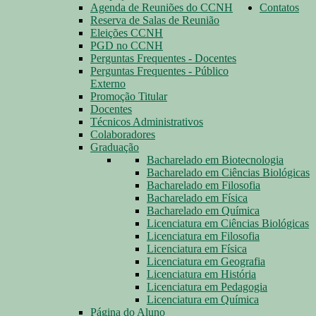
Agenda de Reuniões do CCNH
Contatos
Reserva de Salas de Reunião
Eleições CCNH
PGD no CCNH
Perguntas Frequentes - Docentes
Perguntas Frequentes - Público
Externo
Promoção Titular
Docentes
Técnicos Administrativos
Colaboradores
Graduação
Bacharelado em Biotecnologia
Bacharelado em Ciências Biológicas
Bacharelado em Filosofia
Bacharelado em Física
Bacharelado em Química
Licenciatura em Ciências Biológicas
Licenciatura em Filosofia
Licenciatura em Física
Licenciatura em Geografia
Licenciatura em História
Licenciatura em Pedagogia
Licenciatura em Química
Página do Aluno