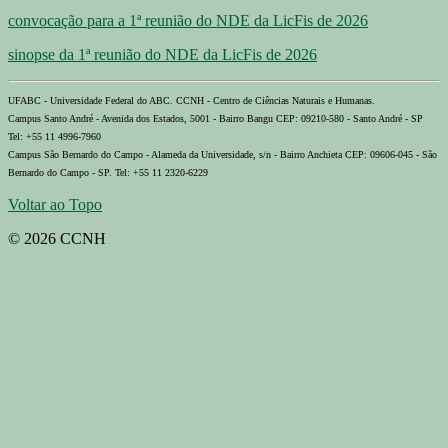
convocação para a 1ª reunião do NDE da LicFis de 2026
sinopse da 1ª reunião do NDE da LicFis de 2026
UFABC - Universidade Federal do ABC. CCNH - Centro de Ciências Naturais e Humanas.
Campus Santo André - Avenida dos Estados, 5001 - Bairro Bangu CEP: 09210-580 - Santo André - SP
Tel: +55 11 4996-7960
Campus São Bernardo do Campo - Alameda da Universidade, s/n - Bairro Anchieta CEP: 09606-045 - São
Bernardo do Campo - SP. Tel: +55 11 2320-6229
Voltar ao Topo
© 2026 CCNH