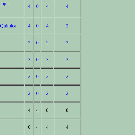
logia
4
0
4
4
e Química
4
0
4
2
2
0
2
2
3
0
3
3
2
0
2
2
2
0
2
2
4
4
8
8
0
4
4
4