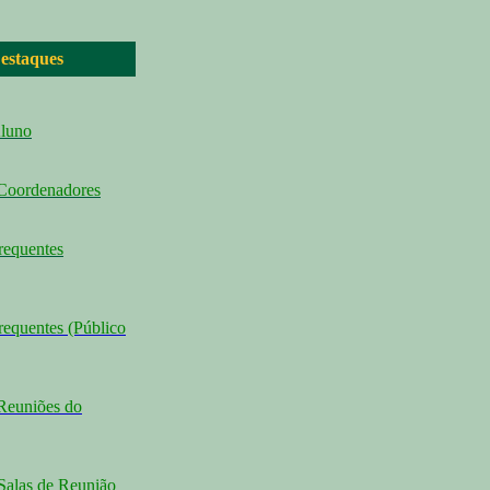
estaques
Aluno
 Coordenadores
requentes
requentes (Público
Reuniões do
Salas de Reunião