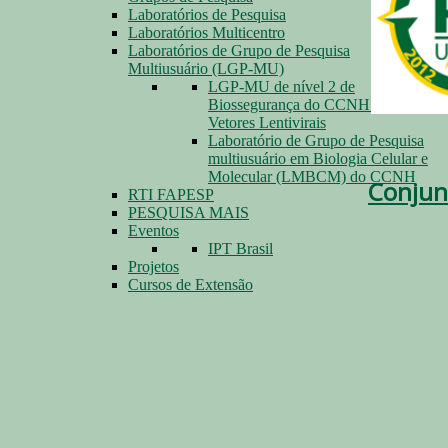
Laboratórios de Pesquisa
Laboratórios Multicentro
Laboratórios de Grupo de Pesquisa
Multiusuário (LGP-MU)
LGP-MU de nível 2 de
Biossegurança do CCNH para
Vetores Lentivirais
Laboratório de Grupo de Pesquisa
multiusuário em Biologia Celular e
Molecular (LMBCM) do CCNH
Conjunt
RTI FAPESP
PESQUISA MAIS
Eventos
IPT Brasil
Projetos
Cursos de Extensão