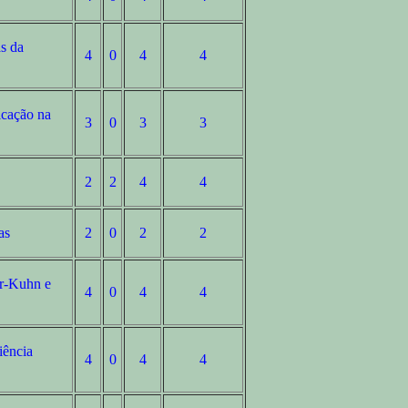
s da
4
0
4
4
icação na
3
0
3
3
2
2
4
4
as
2
0
2
2
er-Kuhn e
4
0
4
4
iência
4
0
4
4