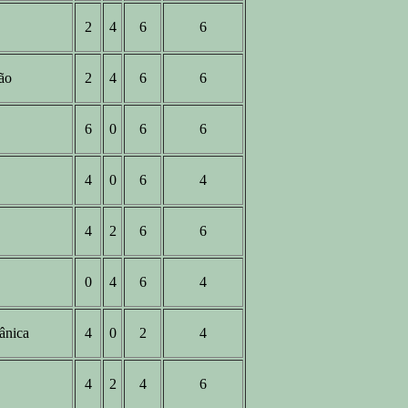
2
4
6
6
ção
2
4
6
6
6
0
6
6
4
0
6
4
4
2
6
6
0
4
6
4
ânica
4
0
2
4
4
2
4
6