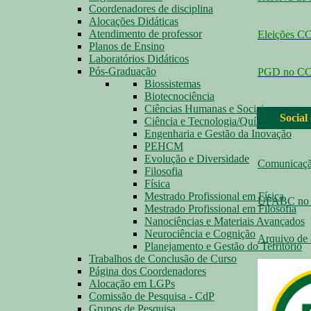
Coordenadores de disciplina
Alocações Didáticas
Atendimento de professor
Eleições 
Planos de Ensino
Laboratórios Didáticos
Pós-Graduação
PGD no C
Biossistemas
Biotecnociência
Ciências Humanas e Sociais
Social
Ciência e Tecnologia/Química
Engenharia e Gestão da Inovação
PEHCM
Evolução e Diversidade
Comunicaç
Filosofia
Física
Mestrado Profissional em Física
UFABC no 
Mestrado Profissional em Filosofia
Nanociências e Materiais Avançados
Neurociência e Cognição
Arquivo de 
Planejamento e Gestão do Território
Trabalhos de Conclusão de Curso
Página dos Coordenadores
Alocação em LGPs
Comissão de Pesquisa - CdP
Grupos de Pesquisa