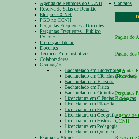
Agenda de Reuniões do CCNH
Contatos
Reserva de Salas de Reunião
Eleições CCNH
D
PGD no CCNH
Perguntas Frequentes - Docentes
Perguntas Frequentes - Público
Externo
Página do 
Promoção Titular
Docentes
Técnicos Administrativos
Página dos
Colaboradores
Graduação
Bacharelado em Biotecnologia
Perguntas F
Bacharelado em Ciências Biológicas
(Docentes
)
Bacharelado em Filosofia
Bacharelado em Física
Bacharelado em Química
Perguntas F
Licenciatura em Ciências Biológicas
Externo
)
Licenciatura em Filosofia
Licenciatura em Física
Licenciatura em Geografia
Agenda de 
Licenciatura em História
CCNH
Licenciatura em Pedagogia
Licenciatura em Química
Página do Aluno
Reserva de 