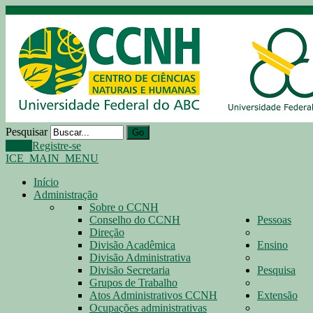
Pesquisar
Go
Login
Registre-se
ICE_MAIN_MENU
Início
Administração
Sobre o CCNH
Conselho do CCNH
Pessoas
Direção
Divisão Acadêmica
Ensino
Divisão Administrativa
Divisão Secretaria
Pesquisa
Grupos de Trabalho
Atos Administrativos CCNH
Extensão
Ocupações administrativas