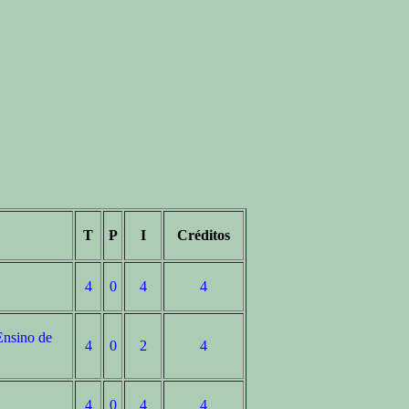
T
P
I
Créditos
4
0
4
4
 Ensino de
4
0
2
4
4
0
4
4