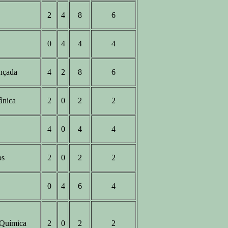
2
4
8
6
0
4
4
4
ançada
4
2
8
6
ânica
2
0
2
2
4
0
4
4
os
2
0
2
2
0
4
6
4
 Química
2
0
2
2