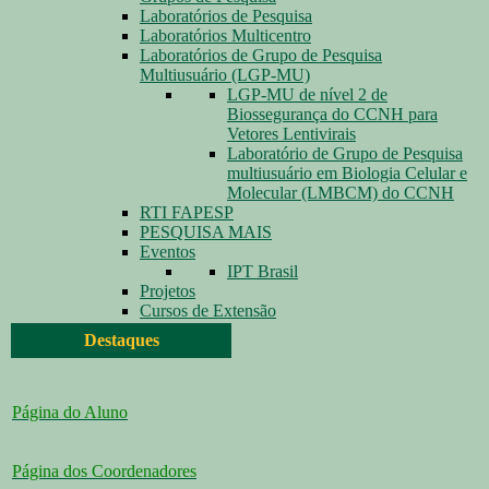
Laboratórios de Pesquisa
Laboratórios Multicentro
Laboratórios de Grupo de Pesquisa
Multiusuário (LGP-MU)
LGP-MU de nível 2 de
Biossegurança do CCNH para
Vetores Lentivirais
Laboratório de Grupo de Pesquisa
multiusuário em Biologia Celular e
Molecular (LMBCM) do CCNH
RTI FAPESP
PESQUISA MAIS
Eventos
IPT Brasil
Projetos
Cursos de Extensão
Destaques
Página do Aluno
Página dos Coordenadores