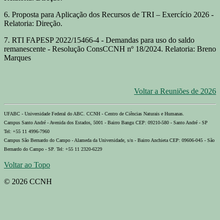
6. Proposta para Aplicação dos Recursos de TRI – Exercício 2026 -
Relatoria: Direção.
7. RTI FAPESP 2022/15466-4 - Demandas para uso do saldo
remanescente - Resolução ConsCCNH nº 18/2024. Relatoria: Breno
Marques
Voltar a Reuniões de 2026
UFABC - Universidade Federal do ABC. CCNH - Centro de Ciências Naturais e Humanas.
Campus Santo André - Avenida dos Estados, 5001 - Bairro Bangu CEP: 09210-580 - Santo André - SP
Tel: +55 11 4996-7960
Campus São Bernardo do Campo - Alameda da Universidade, s/n - Bairro Anchieta CEP: 09606-045 - São
Bernardo do Campo - SP. Tel: +55 11 2320-6229
Voltar ao Topo
© 2026 CCNH