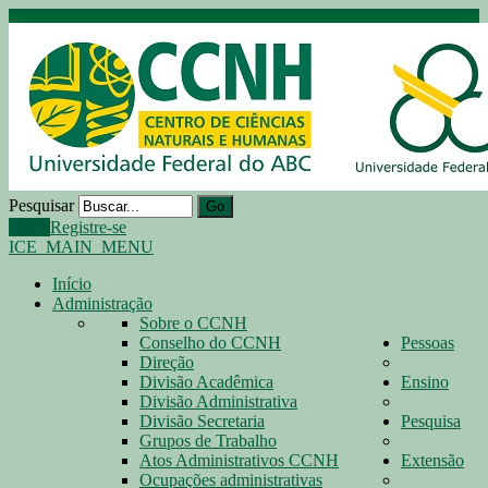
Pesquisar
Go
Login
Registre-se
ICE_MAIN_MENU
Início
Administração
Sobre o CCNH
Conselho do CCNH
Pessoas
Direção
Divisão Acadêmica
Ensino
Divisão Administrativa
Divisão Secretaria
Pesquisa
Grupos de Trabalho
Atos Administrativos CCNH
Extensão
Ocupações administrativas