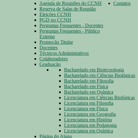
Agenda de Reuniões do CCNH
Contatos
Reserva de Salas de Reunião
Eleições CCNH
PGD no CCNH
Perguntas Frequentes - Docentes
Perguntas Frequentes - Público
Externo
Promoção Titular
Docentes
Técnicos Administrativos
Colaboradores
Graduação
Bacharelado em Biotecnologia
Bacharelado em Ciências Biológicas
Bacharelado em Filosofia
Bacharelado em Física
Bacharelado em Química
Licenciatura em Ciências Biológicas
Licenciatura em Filosofia
Licenciatura em Física
Licenciatura em Geografia
Licenciatura em História
Licenciatura em Pedagogia
Licenciatura em Química
Página do Aluno