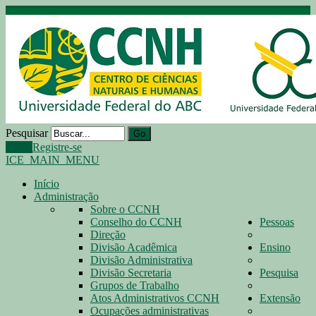
Pesquisar
Go
Login
Registre-se
ICE_MAIN_MENU
Início
Administração
Sobre o CCNH
Conselho do CCNH
Pessoas
Direção
Divisão Acadêmica
Ensino
Divisão Administrativa
Divisão Secretaria
Pesquisa
Grupos de Trabalho
Atos Administrativos CCNH
Extensão
Ocupações administrativas