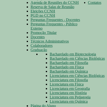
Agenda de Reuniões do CCNH
Contatos
Reserva de Salas de Reunião
Eleições CCNH
PGD no CCNH
Perguntas Frequentes - Docentes
Perguntas Frequentes - Público
Externo
Promoção Titular
Docentes
Técnicos Administrativos
Colaboradores
Graduação
Bacharelado em Biotecnologia
Bacharelado em Ciências Biológicas
Bacharelado em Filosofia
Bacharelado em Física
Bacharelado em Química
Licenciatura em Ciências Biológicas
Licenciatura em Filosofia
Licenciatura em Física
Licenciatura em Geografia
Licenciatura em História
Licenciatura em Pedagogia
Licenciatura em Química
Página do Aluno