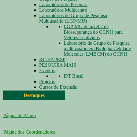
Laboratórios de Pesquisa
Laboratórios Multicentro
Laboratórios de Grupo de Pesquisa
Multiusuário (LGP-MU)
LGP-MU de nível 2 de
Biossegurança do CCNH para
Vetores Lentivirais
Laboratório de Grupo de Pesquisa
multiusuário em Biologia Celular e
Molecular (LMBCM) do CCNH
RTI FAPESP
PESQUISA MAIS
Eventos
IPT Brasil
Projetos
Cursos de Extensão
Destaques
Página do Aluno
Página dos Coordenadores