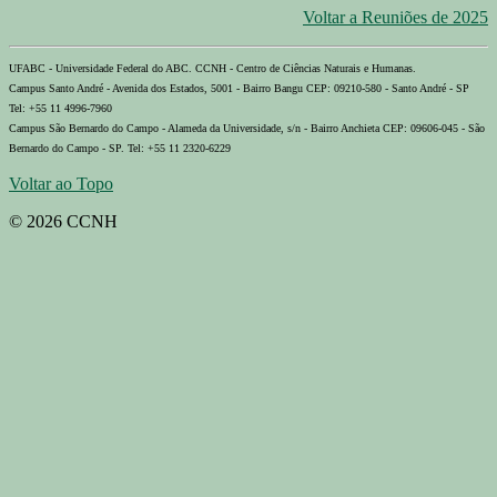
Voltar a Reuniões de 2025
UFABC - Universidade Federal do ABC. CCNH - Centro de Ciências Naturais e Humanas.
Campus Santo André - Avenida dos Estados, 5001 - Bairro Bangu CEP: 09210-580 - Santo André - SP
Tel: +55 11 4996-7960
Campus São Bernardo do Campo - Alameda da Universidade, s/n - Bairro Anchieta CEP: 09606-045 - São
Bernardo do Campo - SP. Tel: +55 11 2320-6229
Voltar ao Topo
© 2026 CCNH