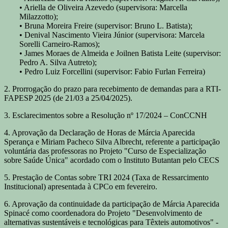
• Ariella de Oliveira Azevedo (supervisora: Marcella
Milazzotto);
• Bruna Moreira Freire (supervisor: Bruno L. Batista);
• Denival Nascimento Vieira Júnior (supervisora: Marcela
Sorelli Carneiro-Ramos);
• James Moraes de Almeida e Joilnen Batista Leite (supervisor:
Pedro A. Silva Autreto);
• Pedro Luiz Forcellini (supervisor: Fabio Furlan Ferreira)
2. Prorrogação do prazo para recebimento de demandas para a RTI-
FAPESP 2025 (de 21/03 a 25/04/2025).
3. Esclarecimentos sobre a Resolução nº 17/2024 – ConCCNH
4. Aprovação da Declaração de Horas de Márcia Aparecida
Sperança e Miriam Pacheco Silva Albrecht, referente a participação
voluntária das professoras no Projeto "Curso de Especialização
sobre Saúde Única" acordado com o Instituto Butantan pelo CECS
5. Prestação de Contas sobre TRI 2024 (Taxa de Ressarcimento
Institucional) apresentada à CPCo em fevereiro.
6. Aprovação da continuidade da participação de Márcia Aparecida
Spinacé como coordenadora do Projeto "Desenvolvimento de
alternativas sustentáveis e tecnológicas para Têxteis automotivos" -