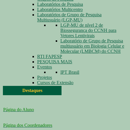
Laboratórios de Pesquisa
Laboratórios Multicentro
Laboratórios de Grupo de Pesquisa
Multiusuário (LGP-MU)
LGP-MU de nível 2 de
Biossegurança do CCNH para
Vetores Lentivirais
Laboratório de Grupo de Pesquisa
multiusuário em Biologia Celular e
Molecular (LMBCM) do CCNH
RTI FAPESP
PESQUISA MAIS
Eventos
IPT Brasil
Projetos
Cursos de Extensão
Destaques
Página do Aluno
Página dos Coordenadores