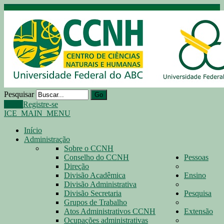
Pesquisar
Go
Login
Registre-se
ICE_MAIN_MENU
Início
Administração
Sobre o CCNH
Conselho do CCNH
Pessoas
Direção
Divisão Acadêmica
Ensino
Divisão Administrativa
Divisão Secretaria
Pesquisa
Grupos de Trabalho
Atos Administrativos CCNH
Extensão
Ocupações administrativas