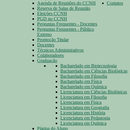
Agenda de Reuniões do CCNH
Contatos
Reserva de Salas de Reunião
Eleições CCNH
PGD no CCNH
Perguntas Frequentes - Docentes
Perguntas Frequentes - Público
Externo
Promoção Titular
Docentes
Técnicos Administrativos
Colaboradores
Graduação
Bacharelado em Biotecnologia
Bacharelado em Ciências Biológicas
Bacharelado em Filosofia
Bacharelado em Física
Bacharelado em Química
Licenciatura em Ciências Biológicas
Licenciatura em Filosofia
Licenciatura em Física
Licenciatura em Geografia
Licenciatura em História
Licenciatura em Pedagogia
Licenciatura em Química
Página do Aluno