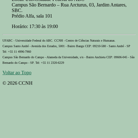
Campus São Bernardo – Rua Arcturus, 03, Jardim Antares,
SBC.
Prédio Alfa, sala 101
Horário: 17:30 às 19:00
UFABC - Universidade Federal do ABC. CCNH - Centro de Ciências Naturais e Humanas.
Campus Santo André - Avenida dos Estados, 5001 - Bairro Bangu CEP: 09210-580 - Santo André - SP
Tel: +55 11 4996-7960
Campus São Bernardo do Campo - Alameda da Universidade, s/n - Bairro Anchieta CEP: 09606-045 - São
Bernardo do Campo - SP. Tel: +55 11 2320-6229
Voltar ao Topo
© 2026 CCNH