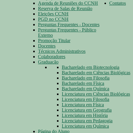
Agenda de Reuniões do CCNH
Contatos
Reserva de Salas de Reunião
Eleições CCNH
PGD no CCNH
Perguntas Frequentes - Docentes
Perguntas Frequentes - Público
Externo
Promoção Titular
Docentes
Técnicos Administrativos
Colaboradores
Graduação
Bacharelado em Biotecnologia
Bacharelado em Ciências Biológicas
Bacharelado em Filosofia
Bacharelado em Física
Bacharelado em Química
Licenciatura em Ciências Biológicas
Licenciatura em Filosofia
Licenciatura em Física
Licenciatura em Geografia
Licenciatura em História
Licenciatura em Pedagogia
Licenciatura em Química
Página do Aluno