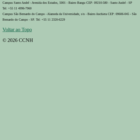
Campus Santo André - Avenida dos Estados, 5001 - Bairro Bangu CEP: 09210-580 - Santo André - SP
Tel: +55 11 4996-7960
Campus São Bernardo do Campo - Alameda da Universidade, s/n - Bairro Anchieta CEP: 09606-045 - São
Bernardo do Campo - SP. Tel: +55 11 2320-6229
Voltar ao Topo
© 2026 CCNH