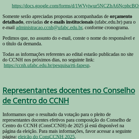
https://docs.google.com/forms/d/1WVyiwur5NCZbA6NcphcB
Somente serão apreciadas propostas acompanhadas de
orçamento
detalhado
, enviadas
de e-mails institucionais
(ufabc.edu.br) para o
e-mail
administracao.ccnh@ufabc.edu.br
, conforme cronograma.
Pedimos que, no assunto do e-mail, conste o nome do responsável e
o título da demanda.
Todas as informações referentes ao edital estarão publicadas no site
do CCNH nos próximos dias, no seguinte link:
https://ccnh.ufabc.edu.br/pesquisa/rti-fapesp
.
Representantes docentes no Conselho
de Centro do CCNH
Informamos que o resultado da votação para o pleito de
representantes docentes efetivos para composição do Conselho de
Centro do CCNH (ConsCCNH) de 2025 já está disponível na
página da eleição. Para mais informações, favor acessar a seguinte
página:
eleição do ConsCCNH 2025
.