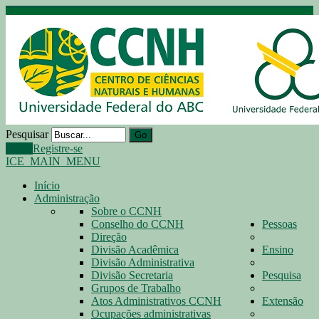
Pesquisar
Go
Login
Registre-se
ICE_MAIN_MENU
Início
Administração
Sobre o CCNH
Conselho do CCNH
Pessoas
Direção
Divisão Acadêmica
Ensino
Divisão Administrativa
Divisão Secretaria
Pesquisa
Grupos de Trabalho
Atos Administrativos CCNH
Extensão
Ocupações administrativas