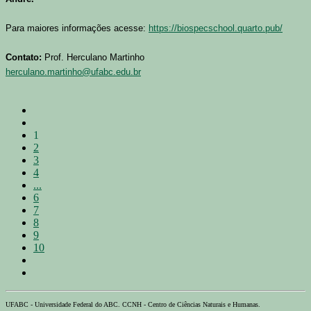
Para maiores informações acesse:
https://biospecschool.quarto.pub/
Contato:
Prof. Herculano Martinho
herculano.martinho@ufabc.edu.br
1
2
3
4
...
6
7
8
9
10
UFABC - Universidade Federal do ABC. CCNH - Centro de Ciências Naturais e Humanas.