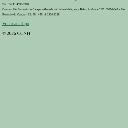
Tel: +55 11 4996-7960
Campus São Bernardo do Campo - Alameda da Universidade, s/n - Bairro Anchieta CEP: 09606-045 - São
Bernardo do Campo - SP. Tel: +55 11 2320-6229
Voltar ao Topo
© 2026 CCNH