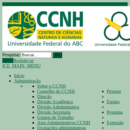
Pesquisar
Go
Login
Registre-se
ICE_MAIN_MENU
Início
Administração
Sobre o CCNH
Conselho do CCNH
Pessoas
Direção
Divisão Acadêmica
Ensino
Divisão Administrativa
Divisão Secretaria
Pesquisa
Grupos de Trabalho
Atos Administrativos CCNH
Extensão
Ocupações administrativas