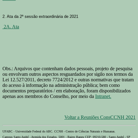
2. Ata da 2ª sessão extraordinária de 2021
2A. Ata
Obs.: Arquivos que contenham dados pessoais, projeto de pesquisa
ou envolvam outros aspectos resguardados por sigilo nos termos da
Lei 12.527/2011, decreto 7724/2012 e outras normativas que tratam
do acesso à informação na administração pública; bem como
documentos preparatórios / em elaboração, foram disponibilizados
apenas aos membros do Conselho, por meio da
Intranet.
Voltar a Reuniões ConsCCNH 2021
UFABC - Universidade Federal do ABC. CCNH - Centro de Ciências Naturais e Humanas.
Campus Santo André - Avenida dos Estados, 5001 - Bairro Bangu CEP: 09210-580 - Santo André - SP