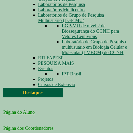
Laboratórios de Pesquisa
Laboratórios Multicentro
Laboratórios de Grupo de Pesquisa
Multiusuário (LGP-MU)
LGP-MU de nível 2 de
Biossegurança do CCNH para
Vetores Lentivirais
Laboratório de Grupo de Pesquisa
multiusuário em Biologia Celular e
Molecular (LMBCM) do CCNH
RTI FAPESP
PESQUISA MAIS
Eventos
IPT Brasil
Projetos
Cursos de Extensão
Destaques
Página do Aluno
Página dos Coordenadores