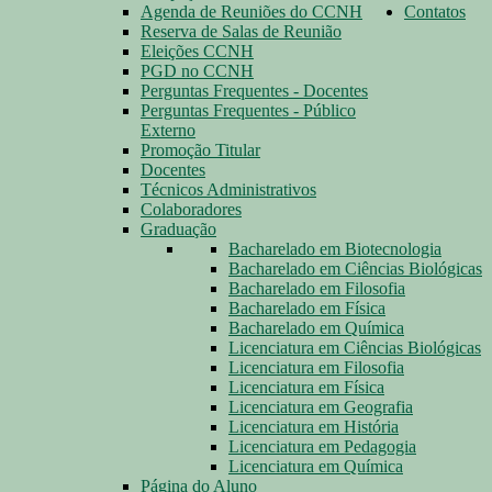
Agenda de Reuniões do CCNH
Contatos
Reserva de Salas de Reunião
Eleições CCNH
PGD no CCNH
Perguntas Frequentes - Docentes
Perguntas Frequentes - Público
Externo
Promoção Titular
Docentes
Técnicos Administrativos
Colaboradores
Graduação
Bacharelado em Biotecnologia
Bacharelado em Ciências Biológicas
Bacharelado em Filosofia
Bacharelado em Física
Bacharelado em Química
Licenciatura em Ciências Biológicas
Licenciatura em Filosofia
Licenciatura em Física
Licenciatura em Geografia
Licenciatura em História
Licenciatura em Pedagogia
Licenciatura em Química
Página do Aluno