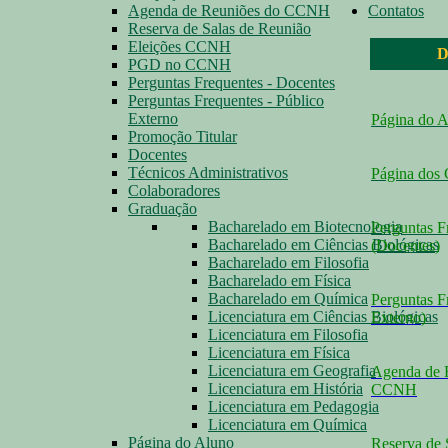
Agenda de Reuniões do CCNH
Contatos
Reserva de Salas de Reunião
Eleições CCNH
D
PGD no CCNH
Perguntas Frequentes - Docentes
Perguntas Frequentes - Público
Externo
Página do 
Promoção Titular
Docentes
Técnicos Administrativos
Página dos
Colaboradores
Graduação
Bacharelado em Biotecnologia
Perguntas F
Bacharelado em Ciências Biológicas
(Docentes
)
Bacharelado em Filosofia
Bacharelado em Física
Bacharelado em Química
Perguntas F
Licenciatura em Ciências Biológicas
Externo
)
Licenciatura em Filosofia
Licenciatura em Física
Licenciatura em Geografia
Agenda de 
Licenciatura em História
CCNH
Licenciatura em Pedagogia
Licenciatura em Química
Página do Aluno
Reserva de 