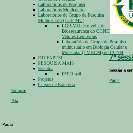
Laboratórios de Pesquisa
Laboratórios Multicentro
Laboratórios de Grupo de Pesquisa
Multiusuário (LGP-MU)
LGP-MU de nível 2 de
Biossegurança do CCNH para
Vetores Lentivirais
Laboratório de Grupo de Pesquisa
multiusuário em Biologia Celular e
Molecular (LMBCM) do CCNH
7ª sess
RTI FAPESP
PESQUISA MAIS
Eventos
Sessão a se
IPT Brasil
Projetos
Pauta
Cursos de Extensão
Sinopse
Ata
Pauta