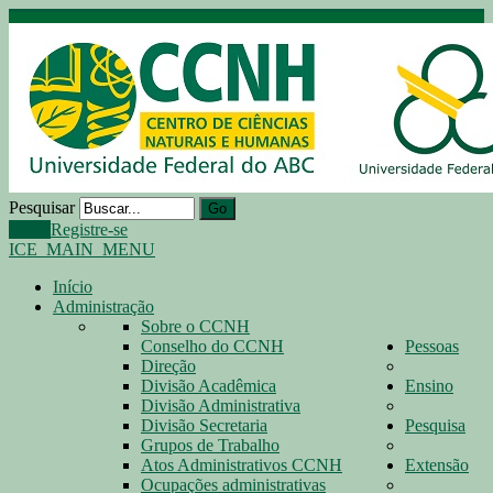
Pesquisar
Go
Login
Registre-se
ICE_MAIN_MENU
Início
Administração
Sobre o CCNH
Conselho do CCNH
Pessoas
Direção
Divisão Acadêmica
Ensino
Divisão Administrativa
Divisão Secretaria
Pesquisa
Grupos de Trabalho
Atos Administrativos CCNH
Extensão
Ocupações administrativas