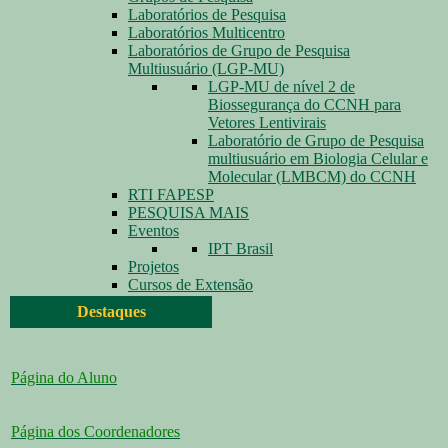
Laboratórios de Pesquisa
Laboratórios Multicentro
Laboratórios de Grupo de Pesquisa
Multiusuário (LGP-MU)
LGP-MU de nível 2 de
Biossegurança do CCNH para
Vetores Lentivirais
Laboratório de Grupo de Pesquisa
multiusuário em Biologia Celular e
Molecular (LMBCM) do CCNH
RTI FAPESP
PESQUISA MAIS
Eventos
IPT Brasil
Projetos
Cursos de Extensão
Destaques
Página do Aluno
Página dos Coordenadores