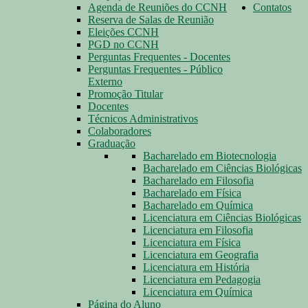
Agenda de Reuniões do CCNH
Contatos
Reserva de Salas de Reunião
Eleições CCNH
PGD no CCNH
Perguntas Frequentes - Docentes
Perguntas Frequentes - Público
Externo
Promoção Titular
Docentes
Técnicos Administrativos
Colaboradores
Graduação
Bacharelado em Biotecnologia
Bacharelado em Ciências Biológicas
Bacharelado em Filosofia
Bacharelado em Física
Bacharelado em Química
Licenciatura em Ciências Biológicas
Licenciatura em Filosofia
Licenciatura em Física
Licenciatura em Geografia
Licenciatura em História
Licenciatura em Pedagogia
Licenciatura em Química
Página do Aluno