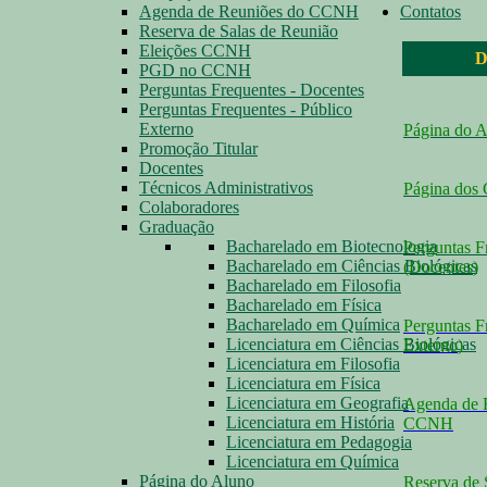
Agenda de Reuniões do CCNH
Contatos
Reserva de Salas de Reunião
Eleições CCNH
D
PGD no CCNH
Perguntas Frequentes - Docentes
Perguntas Frequentes - Público
Externo
Página do 
Promoção Titular
Docentes
Técnicos Administrativos
Página dos
Colaboradores
Graduação
Bacharelado em Biotecnologia
Perguntas F
Bacharelado em Ciências Biológicas
(Docentes
)
Bacharelado em Filosofia
Bacharelado em Física
Bacharelado em Química
Perguntas F
Licenciatura em Ciências Biológicas
Externo
)
Licenciatura em Filosofia
Licenciatura em Física
Licenciatura em Geografia
Agenda de 
Licenciatura em História
CCNH
Licenciatura em Pedagogia
Licenciatura em Química
Página do Aluno
Reserva de 