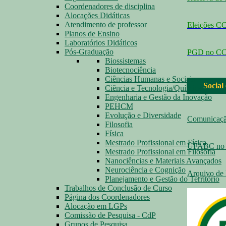
Coordenadores de disciplina
Alocações Didáticas
Atendimento de professor
Eleições 
Planos de Ensino
Laboratórios Didáticos
Pós-Graduação
PGD no C
Biossistemas
Biotecnociência
Ciências Humanas e Sociais
Social
Ciência e Tecnologia/Química
Engenharia e Gestão da Inovação
PEHCM
Evolução e Diversidade
Comunicaç
Filosofia
Física
Mestrado Profissional em Física
UFABC no 
Mestrado Profissional em Filosofia
Nanociências e Materiais Avançados
Neurociência e Cognição
Arquivo de 
Planejamento e Gestão do Território
Trabalhos de Conclusão de Curso
Página dos Coordenadores
Alocação em LGPs
Comissão de Pesquisa - CdP
Grupos de Pesquisa