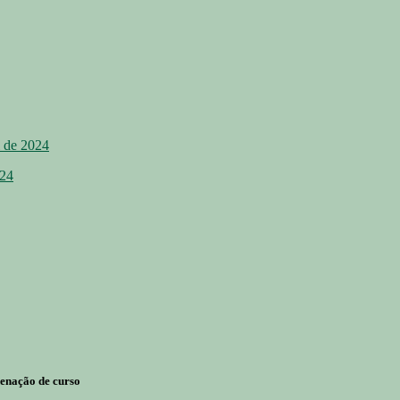
i de 2024
024
enação de curso