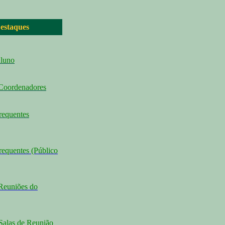
estaques
Aluno
 Coordenadores
requentes
requentes (Público
Reuniões do
Salas de Reunião