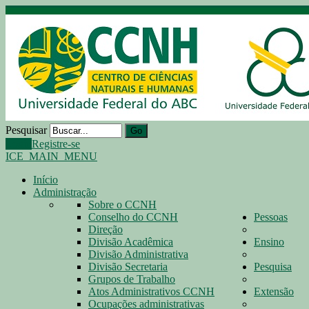
Pesquisar
Go
Login
Registre-se
ICE_MAIN_MENU
Início
Administração
Sobre o CCNH
Conselho do CCNH
Pessoas
Direção
Divisão Acadêmica
Ensino
Divisão Administrativa
Divisão Secretaria
Pesquisa
Grupos de Trabalho
Atos Administrativos CCNH
Extensão
Ocupações administrativas