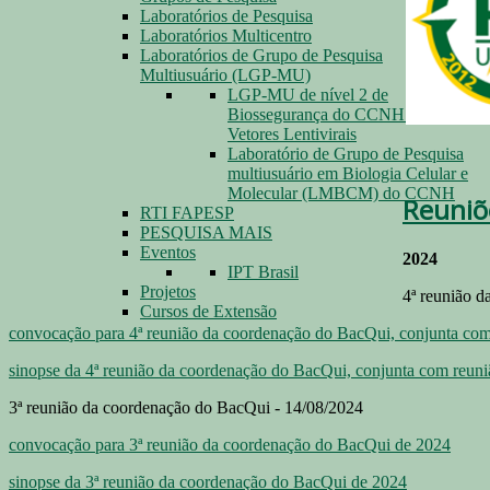
Laboratórios de Pesquisa
Laboratórios Multicentro
Laboratórios de Grupo de Pesquisa
Multiusuário (LGP-MU)
LGP-MU de nível 2 de
Biossegurança do CCNH para
Vetores Lentivirais
Laboratório de Grupo de Pesquisa
multiusuário em Biologia Celular e
Molecular (LMBCM) do CCNH
Reuniõ
RTI FAPESP
PESQUISA MAIS
Eventos
2024
IPT Brasil
Projetos
4ª reunião d
Cursos de Extensão
convocação para 4ª reunião da coordenação do BacQui, conjunta com
sinopse da 4ª reunião da coordenação do BacQui, conjunta com reuni
3ª reunião da coordenação do BacQui - 14/08/2024
convocação para 3ª reunião da coordenação do BacQui de 2024
sinopse da 3ª reunião da coordenação do BacQui de 2024