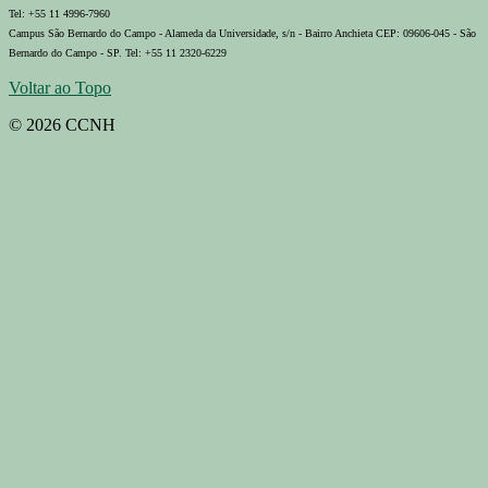
Tel: +55 11 4996-7960
Campus São Bernardo do Campo - Alameda da Universidade, s/n - Bairro Anchieta CEP: 09606-045 - São
Bernardo do Campo - SP. Tel: +55 11 2320-6229
Voltar ao Topo
© 2026 CCNH