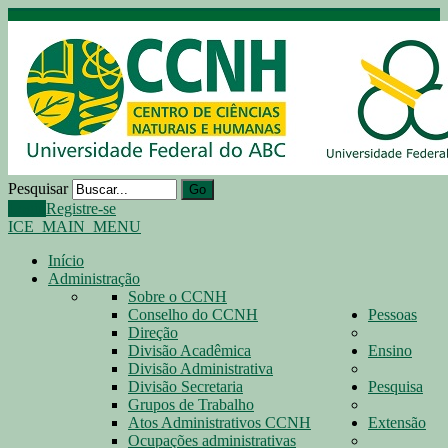
Pesquisar
Go
Login
Registre-se
ICE_MAIN_MENU
Início
Administração
Sobre o CCNH
Conselho do CCNH
Pessoas
Direção
Divisão Acadêmica
Ensino
Divisão Administrativa
Divisão Secretaria
Pesquisa
Grupos de Trabalho
Atos Administrativos CCNH
Extensão
Ocupações administrativas