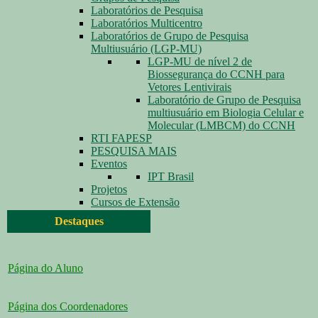
Laboratórios de Pesquisa
Laboratórios Multicentro
Laboratórios de Grupo de Pesquisa
Multiusuário (LGP-MU)
LGP-MU de nível 2 de
Biossegurança do CCNH para
Vetores Lentivirais
Laboratório de Grupo de Pesquisa
multiusuário em Biologia Celular e
Molecular (LMBCM) do CCNH
RTI FAPESP
PESQUISA MAIS
Eventos
IPT Brasil
Projetos
Cursos de Extensão
Destaques
Página do Aluno
Página dos Coordenadores