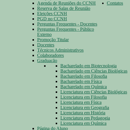
Agenda de Reuniões do CCNH
Contatos
Reserva de Salas de Reunião
Eleições CCNH
PGD no CCNH
Perguntas Frequentes - Docentes
Perguntas Frequentes - Público
Externo
Promoção Titular
Docentes
Técnicos Administrativos
Colaboradores
Graduação
Bacharelado em Biotecnologia
Bacharelado em Ciências Biológicas
Bacharelado em Filosofia
Bacharelado em Física
Bacharelado em Química
Licenciatura em Ciências Biológicas
Licenciatura em Filosofia
Licenciatura em Física
Licenciatura em Geografia
Licenciatura em História
Licenciatura em Pedagogia
Licenciatura em Química
Página do Aluno