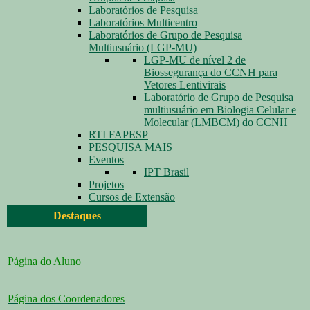
Laboratórios de Pesquisa
Laboratórios Multicentro
Laboratórios de Grupo de Pesquisa
Multiusuário (LGP-MU)
LGP-MU de nível 2 de
Biossegurança do CCNH para
Vetores Lentivirais
Laboratório de Grupo de Pesquisa
multiusuário em Biologia Celular e
Molecular (LMBCM) do CCNH
RTI FAPESP
PESQUISA MAIS
Eventos
IPT Brasil
Projetos
Cursos de Extensão
Destaques
Página do Aluno
Página dos Coordenadores