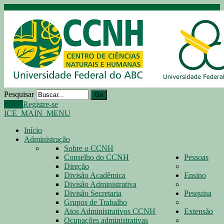
Pesquisar
Go
Login
Registre-se
ICE_MAIN_MENU
Início
Administração
Sobre o CCNH
Conselho do CCNH
Pessoas
Direção
Divisão Acadêmica
Ensino
Divisão Administrativa
Divisão Secretaria
Pesquisa
Grupos de Trabalho
Atos Administrativos CCNH
Extensão
Ocupações administrativas