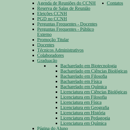
Agenda de Reuniões do CCNH
Contatos
Reserva de Salas de Reunião
Eleições CCNH
PGD no CCNH
Perguntas Frequentes - Docentes
Perguntas Frequentes - Público
Externo
Promoção Titular
Docentes
Técnicos Administrativos
Colaboradores
Graduação
Bacharelado em Biotecnologia
Bacharelado em Ciências Biológicas
Bacharelado em Filosofia
Bacharelado em Física
Bacharelado em Química
Licenciatura em Ciências Biológicas
Licenciatura em Filosofia
Licenciatura em Física
Licenciatura em Geografia
Licenciatura em História
Licenciatura em Pedagogia
Licenciatura em Química
Página do Aluno