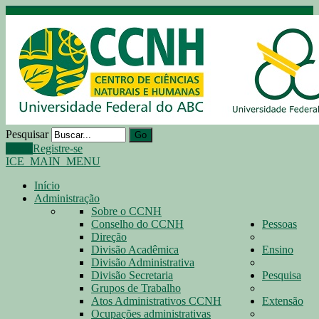
Pesquisar
Go
Login
Registre-se
ICE_MAIN_MENU
Início
Administração
Sobre o CCNH
Conselho do CCNH
Pessoas
Direção
Divisão Acadêmica
Ensino
Divisão Administrativa
Divisão Secretaria
Pesquisa
Grupos de Trabalho
Atos Administrativos CCNH
Extensão
Ocupações administrativas