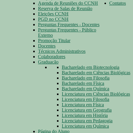
Agenda de Reuniões do CCNH
Contatos
Reserva de Salas de Reunião
Eleições CCNH
PGD no CCNH
Perguntas Frequentes - Docentes
Perguntas Frequentes - Público
Externo
Promoção Titular
Docentes
Técnicos Administrativos
Colaboradores
Graduação
Bacharelado em Biotecnologia
Bacharelado em Ciências Biológicas
Bacharelado em Filosofia
Bacharelado em Física
Bacharelado em Química
Licenciatura em Ciências Biológicas
Licenciatura em Filosofia
Licenciatura em Física
Licenciatura em Geografia
Licenciatura em História
Licenciatura em Pedagogia
Licenciatura em Química
Página do Aluno