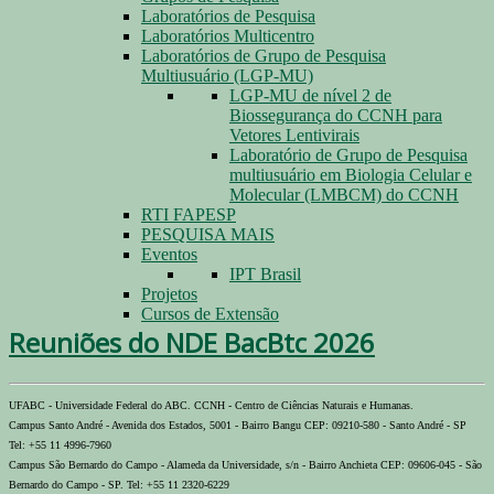
Laboratórios de Pesquisa
Laboratórios Multicentro
Laboratórios de Grupo de Pesquisa
Multiusuário (LGP-MU)
LGP-MU de nível 2 de
Biossegurança do CCNH para
Vetores Lentivirais
Laboratório de Grupo de Pesquisa
multiusuário em Biologia Celular e
Molecular (LMBCM) do CCNH
RTI FAPESP
PESQUISA MAIS
Eventos
IPT Brasil
Projetos
Cursos de Extensão
Reuniões do NDE BacBtc 2026
UFABC - Universidade Federal do ABC. CCNH - Centro de Ciências Naturais e Humanas.
Campus Santo André - Avenida dos Estados, 5001 - Bairro Bangu CEP: 09210-580 - Santo André - SP
Tel: +55 11 4996-7960
Campus São Bernardo do Campo - Alameda da Universidade, s/n - Bairro Anchieta CEP: 09606-045 - São
Bernardo do Campo - SP. Tel: +55 11 2320-6229