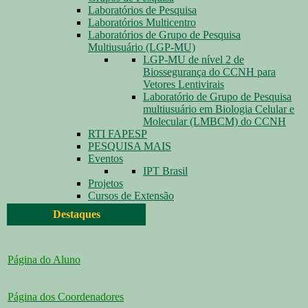
Laboratórios de Pesquisa
Laboratórios Multicentro
Laboratórios de Grupo de Pesquisa
Multiusuário (LGP-MU)
LGP-MU de nível 2 de
Biossegurança do CCNH para
Vetores Lentivirais
Laboratório de Grupo de Pesquisa
multiusuário em Biologia Celular e
Molecular (LMBCM) do CCNH
RTI FAPESP
PESQUISA MAIS
Eventos
IPT Brasil
Projetos
Cursos de Extensão
Destaques
Página do Aluno
Página dos Coordenadores