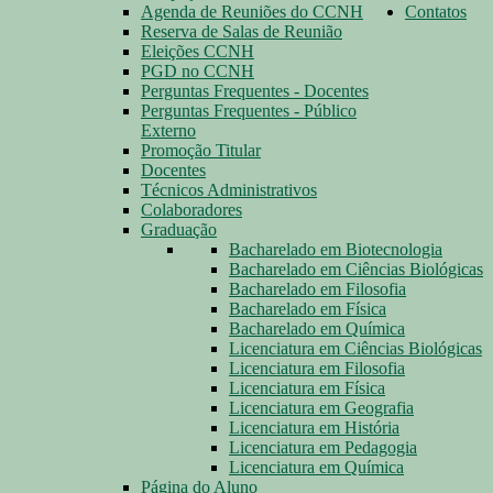
Agenda de Reuniões do CCNH
Contatos
Reserva de Salas de Reunião
Eleições CCNH
PGD no CCNH
Perguntas Frequentes - Docentes
Perguntas Frequentes - Público
Externo
Promoção Titular
Docentes
Técnicos Administrativos
Colaboradores
Graduação
Bacharelado em Biotecnologia
Bacharelado em Ciências Biológicas
Bacharelado em Filosofia
Bacharelado em Física
Bacharelado em Química
Licenciatura em Ciências Biológicas
Licenciatura em Filosofia
Licenciatura em Física
Licenciatura em Geografia
Licenciatura em História
Licenciatura em Pedagogia
Licenciatura em Química
Página do Aluno