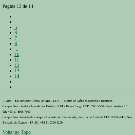
Pagina 13 de 14
5
6
7
8
...
10
11
12
13
14
UFABC - Universidade Federal do ABC. CCNH - Centro de Ciências Naturais e Humanas.
Campus Santo André - Avenida dos Estados, 5001 - Bairro Bangu CEP: 09210-580 - Santo André - SP
Tel: +55 11 4996-7960
Campus São Bernardo do Campo - Alameda da Universidade, s/n - Bairro Anchieta CEP: 09606-045 - São
Bernardo do Campo - SP. Tel: +55 11 2320-6229
Voltar ao Topo