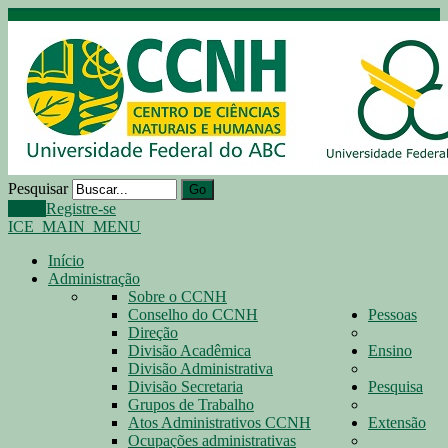
Pesquisar
Go
Login
Registre-se
ICE_MAIN_MENU
Início
Administração
Sobre o CCNH
Conselho do CCNH
Pessoas
Direção
Divisão Acadêmica
Ensino
Divisão Administrativa
Divisão Secretaria
Pesquisa
Grupos de Trabalho
Atos Administrativos CCNH
Extensão
Ocupações administrativas