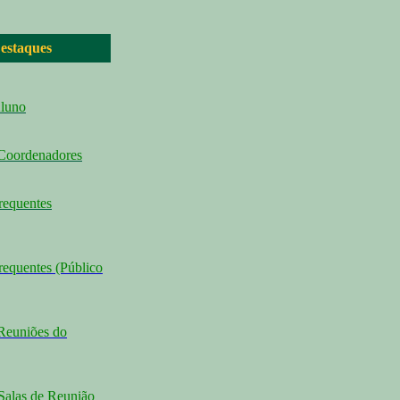
estaques
Aluno
 Coordenadores
requentes
requentes (Público
Reuniões do
Salas de Reunião