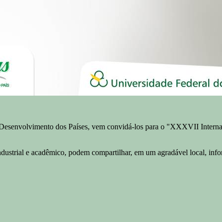
esenvolvimento dos Países, vem convidá-los para o "XXXVII Internati
dustrial e acadêmico, podem compartilhar, em um agradável local, info