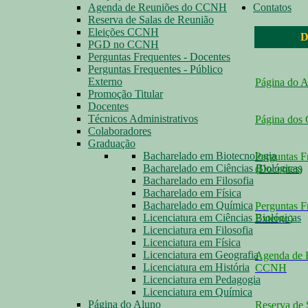
Agenda de Reuniões do CCNH
Contatos
Reserva de Salas de Reunião
Eleições CCNH
D
PGD no CCNH
Perguntas Frequentes - Docentes
Perguntas Frequentes - Público
Externo
Página do 
Promoção Titular
Docentes
Técnicos Administrativos
Página dos
Colaboradores
Graduação
Bacharelado em Biotecnologia
Perguntas F
Bacharelado em Ciências Biológicas
(Docentes
)
Bacharelado em Filosofia
Bacharelado em Física
Bacharelado em Química
Perguntas F
Licenciatura em Ciências Biológicas
Externo
)
Licenciatura em Filosofia
Licenciatura em Física
Licenciatura em Geografia
Agenda de 
Licenciatura em História
CCNH
Licenciatura em Pedagogia
Licenciatura em Química
Página do Aluno
Reserva de 