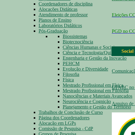
Coordenadores de disciplina
Alocações Didáticas
Atendimento de professor
Eleições 
Planos de Ensino
Laboratórios Didáticos
Pós-Graduação
PGD no C
Biossistemas
Biotecnociência
Ciências Humanas e Sociais
Social
Ciência e Tecnologia/Química
Engenharia e Gestão da Inovação
PEHCM
Evolução e Diversidade
Comunicaç
Filosofia
Física
Mestrado Profissional em Física
UFABC no 
Mestrado Profissional em Filosofia
Nanociências e Materiais Avançados
Neurociência e Cognição
Arquivo de 
Planejamento e Gestão do Território
Trabalhos de Conclusão de Curso
Página dos Coordenadores
Alocação em LGPs
Comissão de Pesquisa - CdP
Grupos de Pesquisa