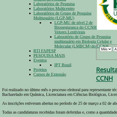
Laboratórios de Pesquisa
Laboratórios Multicentro
Laboratórios de Grupo de Pesquisa
Multiusuário (LGP-MU)
LGP-MU de nível 2 de
Biossegurança do CCNH para
Vetores Lentivirais
Laboratório de Grupo de Pesquisa
multiusuário em Biologia Celular e
Molecular (LMBCM) do CCNH
RTI FAPESP
PESQUISA MAIS
Eventos
IPT Brasil
Resulta
Projetos
Cursos de Extensão
CCNH
Foi realizado no último mês o processo eleitoral para representante t
Bacharelado em Química, Licenciatura em Ciências Biológicas, Licenc
As inscrições estiveram abertas no período de 25 de março a 02 de abri
Todas as candidaturas recebidas foram deferidas e, como a quantidade d