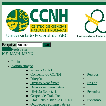
Pesquisar
Go
Login
Registre-se
ICE_MAIN_MENU
Início
Administração
Sobre o CCNH
Conselho do CCNH
Pessoas
Direção
Divisão Acadêmica
Ensino
Divisão Administrativa
Divisão Secretaria
Pesquisa
Grupos de Trabalho
Atos Administrativos CCNH
Extensão
Ocupações administrativas